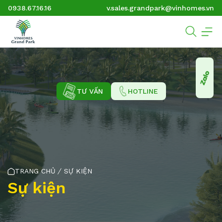
0938.67.16.16
v.sales.grandpark@vinhomes.vn
TƯ VẤN
HOTLINE
TRANG CHỦ
SỰ KIỆN
Sự kiện