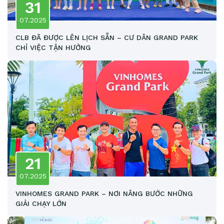
31
07.2025
CLB ĐÃ ĐƯỢC LÊN LỊCH SẴN – CƯ DÂN GRAND PARK
CHỈ VIỆC TẬN HƯỞNG
21
07.2025
VINHOMES GRAND PARK – NƠI NÂNG BƯỚC NHỮNG
GIẢI CHẠY LỚN