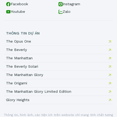
Facebook
Instagram
Youtube
Zalo
THÔNG TIN DỰ ÁN
The Opus One
The Beverly
The Manhattan
The Beverly Solari
The Manhattan Glory
The Origami
The Manhattan Glory Limited Edition
Glory Heights
Thông tin, hình ảnh, các tiện ích trên website chỉ mang tính chất tương