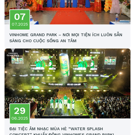
07
07.2025
VINHOME GRAND PARK – NƠI MỌI TIỆN ÍCH LUÔN SẴN
SÀNG CHO CUỘC SỐNG AN TÂM
29
06.2025
ĐẠI TIỆC ÂM NHẠC MÙA HÈ “WATER SPLASH
CONCERT” KHUẤY ĐỘNG VINHOMES GRAND PARK!