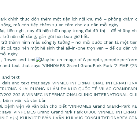
rk chính thức đón thêm một tiện ích nội khu mới – phòng khám 
m sống, mà còn tiếp thêm sự an tâm cho cư dân mỗi ngày.
i, tiện nghi, nay đã hiện hữu ngay trong đại đô thị – để những n
u trở nên dễ dàng, gần gũi hơn bao giờ hết.
ở thành hình mẫu sống lý tưởng – nơi mỗi bước chân là một tiện ng
ất cả tạo nên một hệ sinh thái all-in-one trọn vẹn – để cư dân 
mỗi ngày.