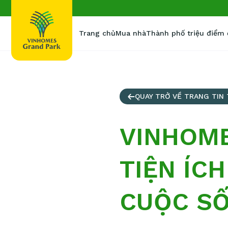
Trang chủ
Mua nhà
Thành phố triệu điểm
QUAY TRỞ VỀ TRANG TIN
VINHOME
TIỆN ÍC
CUỘC SỐ