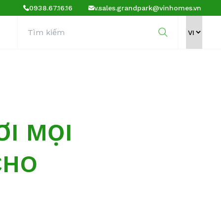
0938.67.16.16
v.sales.grandpark@vinhomes.vn
ƠI MỌI
CHO