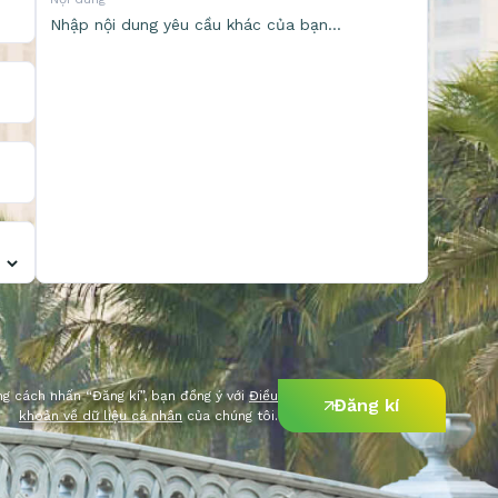
g cách nhấn “Đăng kí”, bạn đồng ý với
Điều
Đăng kí
khoản về dữ liệu cá nhân
của chúng tôi.