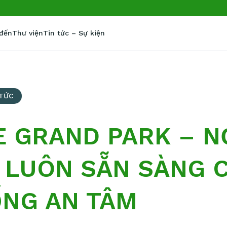
 đến
Thư viện
Tin tức – Sự kiện
 TỨC
 GRAND PARK – N
H LUÔN SẴN SÀNG 
NG AN TÂM