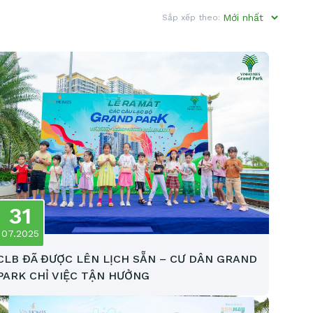
Sắp xếp theo:
31
07.2025
CLB ĐÃ ĐƯỢC LÊN LỊCH SẴN – CƯ DÂN GRAND
PARK CHỈ VIỆC TẬN HƯỞNG