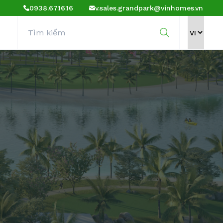
0938.67.16.16
v.sales.grandpark@vinhomes.vn