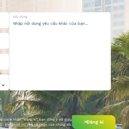
Nội dung
g cách nhấn “Đăng kí”, bạn đồng ý với
Điều
Đăng kí
khoản về dữ liệu cá nhân
của chúng tôi.