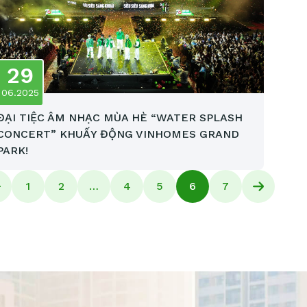
29
06.2025
ĐẠI TIỆC ÂM NHẠC MÙA HÈ “WATER SPLASH
CONCERT” KHUẤY ĐỘNG VINHOMES GRAND
PARK!
1
2
…
4
5
6
7