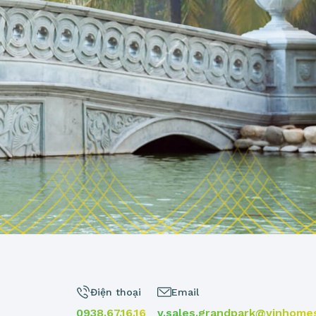
Điện thoại
Email
0938.67.16.16
v.sales.grandpark@vinhome