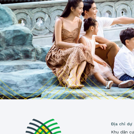
Địa chỉ dự
Khu dân cư