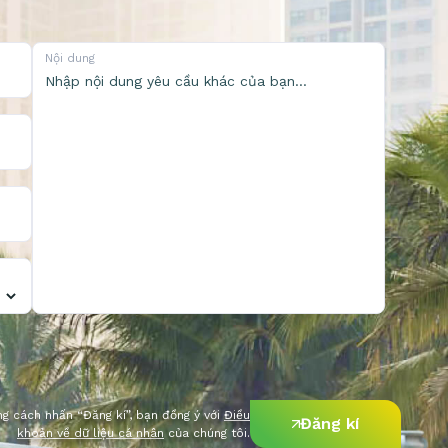
Nội dung
g cách nhấn “Đăng kí”, bạn đồng ý với
Điều
Đăng kí
khoản về dữ liệu cá nhân
của chúng tôi.