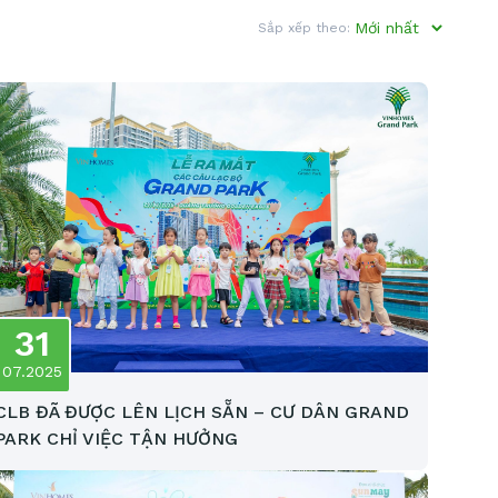
Sắp xếp theo:
31
07.2025
CLB ĐÃ ĐƯỢC LÊN LỊCH SẴN – CƯ DÂN GRAND
PARK CHỈ VIỆC TẬN HƯỞNG