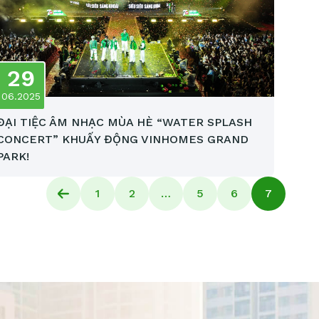
29
06.2025
ĐẠI TIỆC ÂM NHẠC MÙA HÈ “WATER SPLASH
CONCERT” KHUẤY ĐỘNG VINHOMES GRAND
PARK!
1
2
…
5
6
7