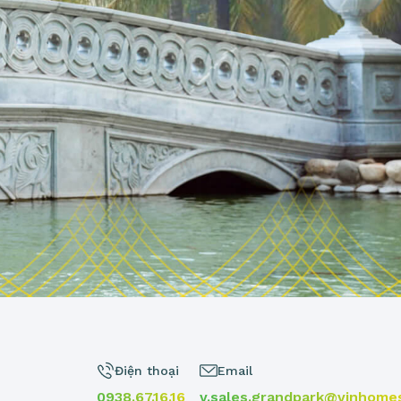
Điện thoại
Email
0938.67.16.16
v.sales.grandpark@vinhome