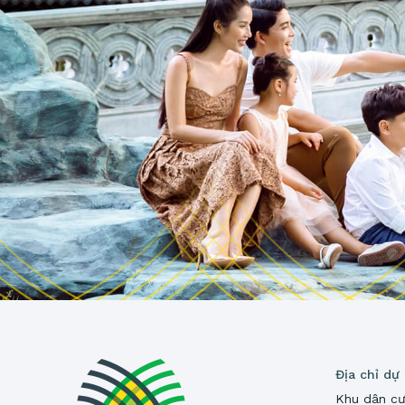
Địa chỉ dự
Khu dân cư