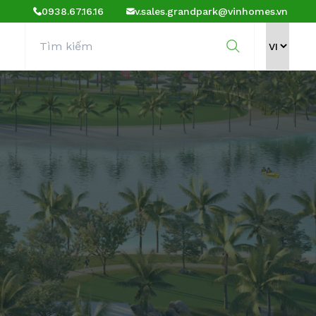
0938.67.16.16
v.sales.grandpark@vinhomes.vn