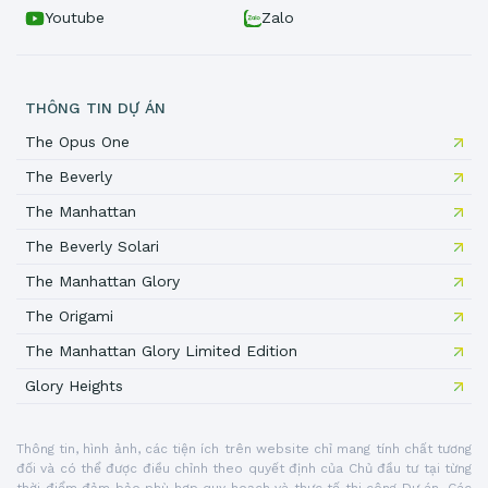
Youtube
Zalo
THÔNG TIN DỰ ÁN
The Opus One
The Beverly
The Manhattan
The Beverly Solari
The Manhattan Glory
The Origami
The Manhattan Glory Limited Edition
Glory Heights
Thông tin, hình ảnh, các tiện ích trên website chỉ mang tính chất tương
đối và có thể được điều chỉnh theo quyết định của Chủ đầu tư tại từng