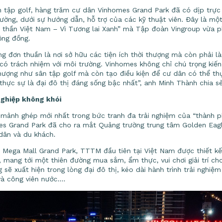
ân tập golf, hàng trăm cư dân Vinhomes Grand Park đã có dịp trực 
trường, dưới sự hướng dẫn, hỗ trợ của các kỹ thuật viên. Đây là 
nh thần Việt Nam – Vì Tương lai Xanh” mà Tập đoàn Vingroup vừa 
ộng đồng.
g đơn thuần là nơi sở hữu các tiện ích thời thượng mà còn phải là
có trách nhiệm với môi trường. Vinhomes không chỉ chú trọng kiế
 thượng như sân tập golf mà còn tạo điều kiện để cư dân có thể th
hực sự là đại đô thị đáng sống bậc nhất”, anh Minh Thành chia sẻ
nghiệp không khói
à mảnh ghép mới nhất trong bức tranh đa trải nghiệm của “thành 
es Grand Park đã cho ra mắt Quảng trường trung tâm Golden Eagl
dân và du khách.
 Mega Mall Grand Park, TTTM đầu tiên tại Việt Nam được thiết kế
t, mang tới một thiên đường mua sắm, ẩm thực, vui chơi giải trí c
ng sẽ xuất hiện trong lòng đại đô thị, kéo dài hành trình trải nghiệ
 và công viên nước….