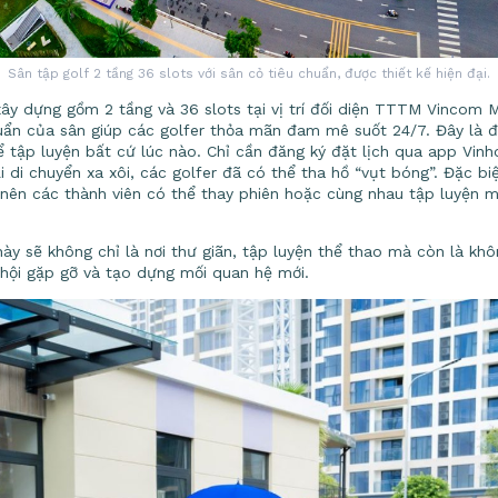
Sân tập golf 2 tầng 36 slots với sân cỏ tiêu chuẩn, được thiết kế hiện đại.
ây dựng gồm 2 tầng và 36 slots tại vị trí đối diện TTTM Vincom 
huẩn của sân giúp các golfer thỏa mãn đam mê suốt 24/7. Đây là đ
hể tập luyện bất cứ lúc nào. Chỉ cần đăng ký đặt lịch qua app Vinh
ải di chuyển xa xôi, các golfer đã có thể tha hồ “vụt bóng”. Đặc bi
nên các thành viên có thể thay phiên hoặc cùng nhau tập luyện m
này sẽ không chỉ là nơi thư giãn, tập luyện thể thao mà còn là khôn
 hội gặp gỡ và tạo dựng mối quan hệ mới.