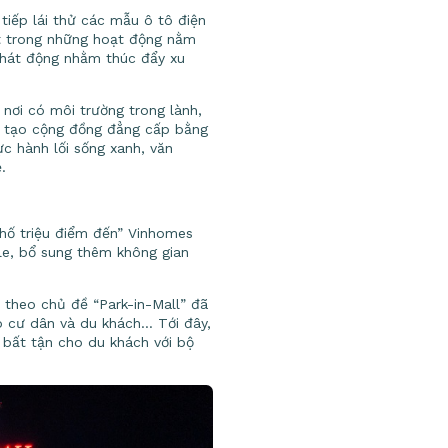
tiếp lái thử các mẫu ô tô điện
một trong những hoạt động nằm
phát động nhằm thúc đẩy xu
 nơi có môi trường trong lành,
n tạo cộng đồng đẳng cấp bằng
ực hành lối sống xanh, văn
.
phố triệu điểm đến” Vinhomes
e, bổ sung thêm không gian
 theo chủ đề “Park-in-Mall” đã
ho cư dân và du khách… Tới đây,
m bất tận cho du khách với bộ