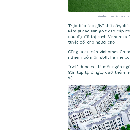
Vinhomes Grand Par
Trực tiếp “so gậy” thử sân, điề
kém gì các sân golf cao cấp m
của đại đô thị xanh Vinhomes G
tuyệt đối cho người chơi.
Cũng là cư dân Vinhomes Grand 
nghiệm bộ môn golf, hai mẹ con
“Golf được coi là một ngôn ngữ
Sân tập lại ở ngay dưới thềm nh
sẻ.