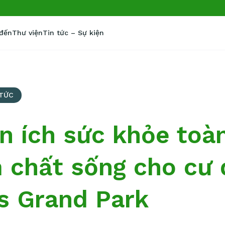
 đến
Thư viện
Tin tức – Sự kiện
 TỨC
ện ích sức khỏe toà
 chất sống cho cư 
s Grand Park