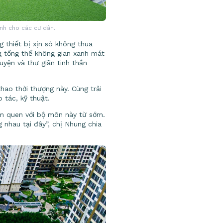
ành cho các cư dân.
g thiết bị xịn sò không thua
g tổng thể không gian xanh mát
uyện và thư giãn tinh thần
hao thời thượng này. Cùng trải
 tác, kỹ thuật.
àm quen với bộ môn này từ sớm.
g nhau tại đây”, chị Nhung chia