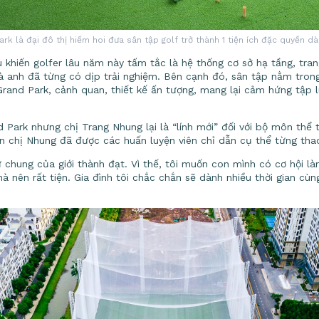
k là đại đô thị hiếm hoi đưa sân tập golf trở thành 1 tiện ích đặc quyền d
u khiến golfer lâu năm này tấm tắc là hệ thống cơ sở hạ tầng, tran
à anh đã từng có dịp trải nghiệm. Bên cạnh đó, sân tập nằm tron
rand Park, cảnh quan, thiết kế ấn tượng, mang lại cảm hứng tập l
Park nhưng chị Trang Nhung lại là “lính mới” đối với bộ môn thể t
 chị Nhung đã được các huấn luyện viên chỉ dẫn cụ thể từng thao
 chung của giới thành đạt. Vì thế, tôi muốn con mình có cơ hội l
à nên rất tiện. Gia đình tôi chắc chắn sẽ dành nhiều thời gian cùn