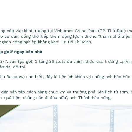
đẳng cấp vừa khai trương tại Vinhomes Grand Park (TP. Thủ Đức) m
 cư dân, đồng thời tiếp thêm động lực mới cho “thành phố triệu 
ngành công nghiệp không khói TP Hồ Chí Minh.
p golf ngay bên nhà
/7, sân tập golf 2 tầng 36 slots đã chính thức khai trương tại 
n đại đô thị.
u Rainbow) cho biết, đây là tiện ích khiến vợ chồng anh háo hức
 đến sân tập cách hàng chục km và thường phải lên lịch từ sớm. N
hì quá tiện, chẳng cần đi đâu nữa”, anh Thành hào hứng.