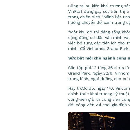
Cũng tại sự kiện khai trương s
VinFast đang gây sốt trên thị 
trong chiến dịch “Mãnh liệt ti
hướng chuyển đổi xanh trong c
“Một khu đô thị đáng sống khôn
cộng đồng cư dân văn minh và 
việc bổ sung các tiện ích thời
minh, để Vinhomes Grand Park t
Sức bật mới cho ngành công 
Sân tập golf 2 tầng 36 slots l
Grand Park. Ngày 22/6, Vinhom
trong lành, nghỉ dưỡng cho cư 
Hay trước đó, ngày 1/6, Vincom
chính thức khai trương kỹ thuậ
công viên giải trí công viên cũ
đôi công viên vui chơi gia đình