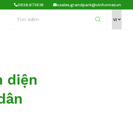
0938.67.16.16
v.sales.grandpark@vinhomes.vn
n diện
dân