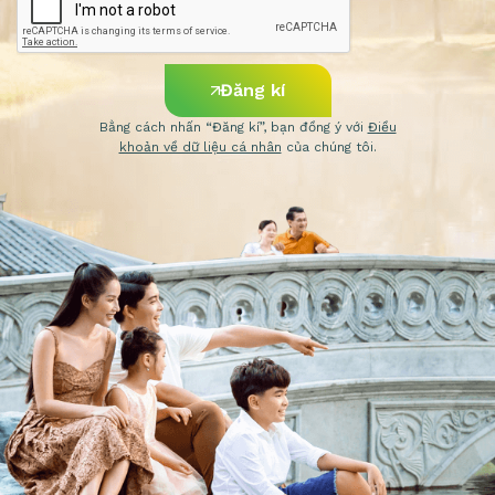
Đăng kí
Bằng cách nhấn “Đăng kí”, bạn đồng ý với
Điều
khoản về dữ liệu cá nhân
của chúng tôi.