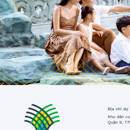
Địa chỉ dự
Khu dân cư
Quận 9, T