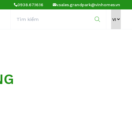
0938.67.16.16
v.sales.grandpark@vinhomes.vn
NG