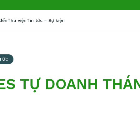
 đến
Thư viện
Tin tức – Sự kiện
 TỨC
ES TỰ DOANH THÁ