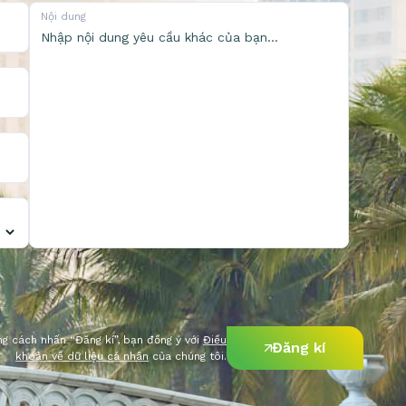
Nội dung
g cách nhấn “Đăng kí”, bạn đồng ý với
Điều
Đăng kí
khoản về dữ liệu cá nhân
của chúng tôi.