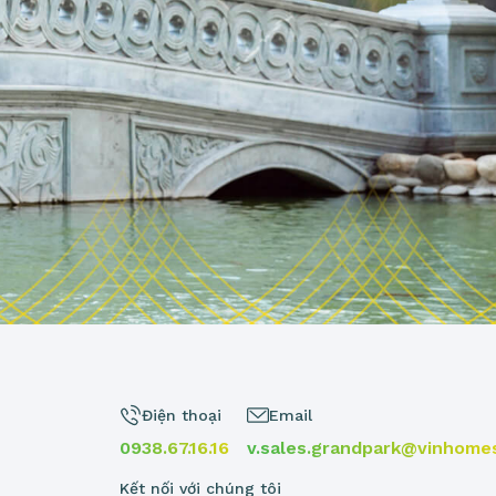
Điện thoại
Email
0938.67.16.16
v.sales.grandpark@vinhome
Kết nối với chúng tôi