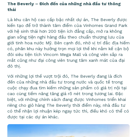
The Beverly – Đích đến của những nhà đầu tư thông
thái
Là khu căn hộ cao cấp bậc nhất dự án, The Beverly được
kiến tạo để trở thành tâm điểm của Vinhomes Grand Park
với hệ sinh thái hơn 200 tiện ích đẳng cấp, mở ra không
gian sống tiện nghi hàng đầu theo chuẩn thượng lưu của
giới tinh hoa nước Mỹ. Bên cạnh đó, nhờ vị trí đắc địa hiếm
có, phân khu này hưởng trọn mọi lợi thế khi nằm kế cận bộ
đôi siêu tiện tích Vincom Mega Mall và công viên sắp ra
mắt cũng như đại công viên trung tâm xanh mát của đại
đô thị.
Với những lợi thế vượt trội đó, The Beverly đang là đích
đến của những nhà đầu tư trong nước và quốc tế trong
cuộc chạy đua tìm kiếm những sản phẩm có giá trị nội tại
cao cùng tiềm năng tăng giá rõ nét trong tương lai. Đặc
biệt, với những chính sách đang được Vinhomes triển khai
riêng cho giỏ hàng The Beverly thời điểm này, nhà đầu tư
có thể nhận lợi nhuận kép ngay tức thì, điều khó có thể có
được tại các dự án khác.