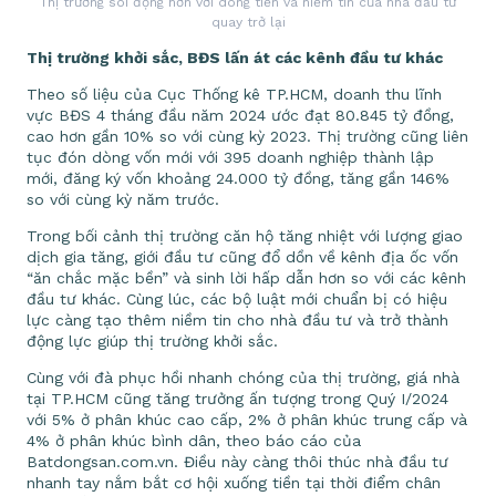
Thị trường sôi động hơn với dòng tiền và niềm tin của nhà đầu tư
quay trở lại
Thị trường khởi sắc, BĐS lấn át các kênh đầu tư khác
Theo số liệu của Cục Thống kê TP.HCM, doanh thu lĩnh
vực BĐS 4 tháng đầu năm 2024 ước đạt 80.845 tỷ đồng,
cao hơn gần 10% so với cùng kỳ 2023. Thị trường cũng liên
tục đón dòng vốn mới với 395 doanh nghiệp thành lập
mới, đăng ký vốn khoảng 24.000 tỷ đồng, tăng gần 146%
so với cùng kỳ năm trước.
Trong bối cảnh thị trường căn hộ tăng nhiệt với lượng giao
dịch gia tăng, giới đầu tư cũng đổ dồn về kênh địa ốc vốn
“ăn chắc mặc bền” và sinh lời hấp dẫn hơn so với các kênh
đầu tư khác. Cùng lúc, các bộ luật mới chuẩn bị có hiệu
lực càng tạo thêm niềm tin cho nhà đầu tư và trở thành
động lực giúp thị trường khởi sắc.
Cùng với đà phục hồi nhanh chóng của thị trường, giá nhà
tại TP.HCM cũng tăng trưởng ấn tượng trong Quý I/2024
với 5% ở phân khúc cao cấp, 2% ở phân khúc trung cấp và
4% ở phân khúc bình dân, theo báo cáo của
Batdongsan.com.vn. Điều này càng thôi thúc nhà đầu tư
nhanh tay nắm bắt cơ hội xuống tiền tại thời điểm chân