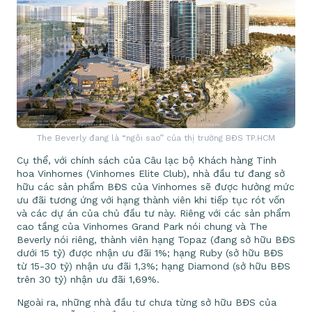
The Beverly đang là “ngôi sao” của thị trường BĐS TP.HCM
Cụ thể, với chính sách của Câu lạc bộ Khách hàng Tinh
hoa Vinhomes (Vinhomes Elite Club), nhà đầu tư đang sở
hữu các sản phẩm BĐS của Vinhomes sẽ được hưởng mức
ưu đãi tương ứng với hạng thành viên khi tiếp tục rót vốn
và các dự án của chủ đầu tư này. Riêng với các sản phẩm
cao tầng của Vinhomes Grand Park nói chung và The
Beverly nói riêng, thành viên hạng Topaz (đang sở hữu BĐS
dưới 15 tỷ) được nhận ưu đãi 1%; hạng Ruby (sở hữu BĐS
từ 15-30 tỷ) nhận ưu đãi 1,3%; hạng Diamond (sở hữu BĐS
trên 30 tỷ) nhận ưu đãi 1,69%.
Ngoài ra, những nhà đầu tư chưa từng sở hữu BĐS của