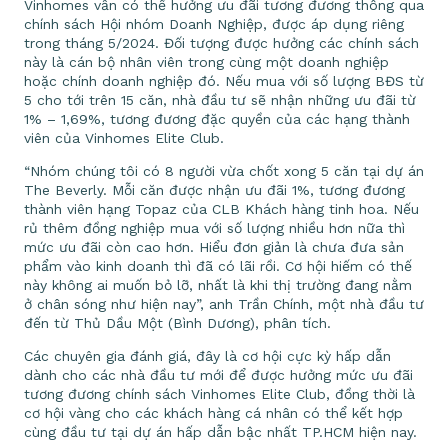
Vinhomes vẫn có thể hưởng ưu đãi tương đương thông qua
chính sách Hội nhóm Doanh Nghiệp, được áp dụng riêng
trong tháng 5/2024. Đối tượng được hưởng các chính sách
này là cán bộ nhân viên trong cùng một doanh nghiệp
hoặc chính doanh nghiệp đó. Nếu mua với số lượng BĐS từ
5 cho tới trên 15 căn, nhà đầu tư sẽ nhận những ưu đãi từ
1% – 1,69%, tương đương đặc quyền của các hạng thành
viên của Vinhomes Elite Club.
“Nhóm chúng tôi có 8 người vừa chốt xong 5 căn tại dự án
The Beverly. Mỗi căn được nhận ưu đãi 1%, tương đương
thành viên hạng Topaz của CLB Khách hàng tinh hoa. Nếu
rủ thêm đồng nghiệp mua với số lượng nhiều hơn nữa thì
mức ưu đãi còn cao hơn. Hiểu đơn giản là chưa đưa sản
phẩm vào kinh doanh thì đã có lãi rồi. Cơ hội hiếm có thế
này không ai muốn bỏ lỡ, nhất là khi thị trường đang nằm
ở chân sóng như hiện nay”, anh Trần Chính, một nhà đầu tư
đến từ Thủ Dầu Một (Bình Dương), phân tích.
Các chuyên gia đánh giá, đây là cơ hội cực kỳ hấp dẫn
dành cho các nhà đầu tư mới để được hưởng mức ưu đãi
tương đương chính sách Vinhomes Elite Club, đồng thời là
cơ hội vàng cho các khách hàng cá nhân có thể kết hợp
cùng đầu tư tại dự án hấp dẫn bậc nhất TP.HCM hiện nay.