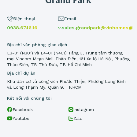
Điện thoại
Email
0938.67.16.16
v.sales.grandpark@vinhomes.vn
Địa chỉ văn phòng giao dịch
L3-01 (N301) và L4-01 (N401) Tầng 3, Trung tâm thương
mại Vincom Mega Mall Thảo Điền, 161 Xa lộ Hà Nội, Phường
Thảo Điền, TP. Thủ Đức, TP. Hồ Chí Minh
Địa chỉ dự án
Khu dân cư và công viên Phước Thiện, Phường Long Bình
và Long Thạnh Mỹ, Quận 9, TP.HCM
Kết nối với chúng tôi
Facebook
Instagram
Youtube
Zalo