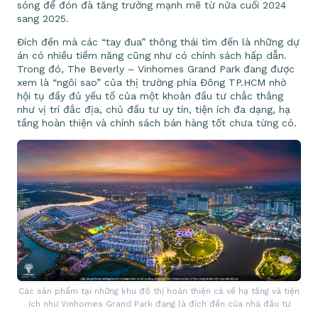
sóng để đón đà tăng trưởng mạnh mẽ từ nửa cuối 2024
sang 2025.
Đích đến mà các “tay đua” thông thái tìm đến là những dự
án có nhiều tiềm năng cũng như có chính sách hấp dẫn.
Trong đó, The Beverly – Vinhomes Grand Park đang được
xem là “ngôi sao” của thị trường phía Đông TP.HCM nhờ
hội tụ đầy đủ yếu tố của một khoản đầu tư chắc thắng
như vị trí đắc địa, chủ đầu tư uy tín, tiện ích đa dạng, hạ
tầng hoàn thiện và chính sách bán hàng tốt chưa từng có.
Các sản phẩm tại những khu đô thị hoàn thiện cả về hạ tầng và tiện
ích như Vinhomes Grand Park đang là đích đến của nhà đầu tư