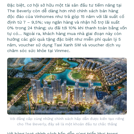
Đặc biệt, cơ hội sở hữu một tài sản đầu tư tiềm năng tại
The Beverly còn dễ dàng hơn nhờ chính sách bán hàng
độc đáo của Vinhomes như trả góp 15 năm với lãi suất cố
định từ 7 – 9,5%; vay ngân hàng và nhận hỗ trợ lãi suất
0% trong 24 tháng; ưu đãi tới 10% khi thanh toán bằng vốn
tự có… Ngoài ra, khách hàng mua nhà giai đoạn này còn
hưởng các gói quà tặng đặc biệt như miễn phí quản lý 5
năm, voucher sử dụng Taxi Xanh SM và voucher dịch vụ
chăm sóc sức khỏe tại Vinmec.
Với đẳng cấp cùng những chính sách hấp dẫn được kiến tạo riêng
cho The Beverly, đây sẽ là một khoản đầu tư chắc thắng
Với hàng loạt chính sách hấp dẫn cùng triển khai trong