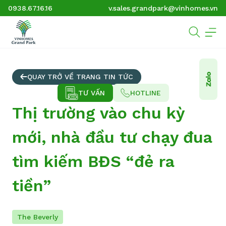
0938.67.16.16
v.sales.grandpark@vinhomes.vn
QUAY TRỞ VỀ TRANG TIN TỨC
TƯ VẤN
HOTLINE
Thị trường vào chu kỳ
mới, nhà đầu tư chạy đua
tìm kiếm BĐS “đẻ ra
tiền”
The Beverly