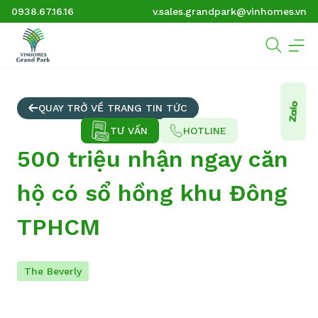
0938.67.16.16
v.sales.grandpark@vinhomes.vn
QUAY TRỞ VỀ TRANG TIN TỨC
TƯ VẤN
HOTLINE
500 triệu nhận ngay căn
hộ có sổ hồng khu Đông
TPHCM
The Beverly