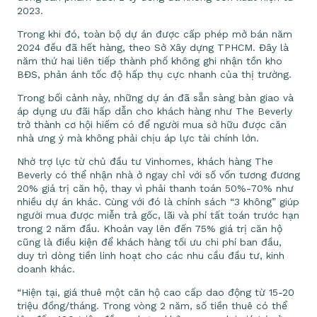
2023.
Trong khi đó, toàn bộ dự án được cấp phép mở bán năm
2024 đều đã hết hàng, theo Sở Xây dựng TPHCM. Đây là
năm thứ hai liên tiếp thành phố không ghi nhận tồn kho
BĐS, phản ánh tốc độ hấp thụ cực nhanh của thị trường.
Trong bối cảnh này, những dự án đã sẵn sàng bàn giao và
áp dụng ưu đãi hấp dẫn cho khách hàng như The Beverly
trở thành cơ hội hiếm có để người mua sở hữu được căn
nhà ưng ý mà không phải chịu áp lực tài chính lớn.
Nhờ trợ lực từ chủ đầu tư Vinhomes, khách hàng The
Beverly có thể nhận nhà ở ngay chỉ với số vốn tương đương
20% giá trị căn hộ, thay vì phải thanh toán 50%-70% như
nhiều dự án khác. Cùng với đó là chính sách “3 không” giúp
người mua được miễn trả gốc, lãi và phí tất toán trước hạn
trong 2 năm đầu. Khoản vay lên đến 75% giá trị căn hộ
cũng là điều kiện để khách hàng tối ưu chi phí ban đầu,
duy trì dòng tiền linh hoạt cho các nhu cầu đầu tư, kinh
doanh khác.
“Hiện tại, giá thuê một căn hộ cao cấp dao động từ 15-20
triệu đồng/tháng. Trong vòng 2 năm, số tiền thuê có thể