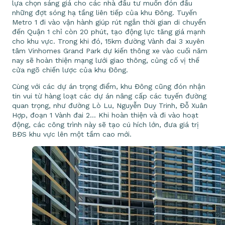
lựa chọn sáng giá cho các nhà đầu tư muốn đón đầu
những đợt sóng hạ tầng liên tiếp của khu Đông. Tuyến
Metro 1 đi vào vận hành giúp rút ngắn thời gian di chuyển
đến Quận 1 chỉ còn 20 phút, tạo động lực tăng giá mạnh
cho khu vực. Trong khi đó, 15km đường Vành đai 3 xuyên
tâm Vinhomes Grand Park dự kiến thông xe vào cuối năm
nay sẽ hoàn thiện mạng lưới giao thông, củng cố vị thế
cửa ngõ chiến lược của khu Đông.
Cùng với các dự án trọng điểm, khu Đông cũng đón nhận
tin vui từ hàng loạt các dự án nâng cấp các tuyến đường
quan trọng, như đường Lò Lu, Nguyễn Duy Trinh, Đỗ Xuân
Hợp, đoạn 1 Vành đai 2… Khi hoàn thiện và đi vào hoạt
động, các công trình này sẽ tạo cú hích lớn, đưa giá trị
BĐS khu vực lên một tầm cao mới.