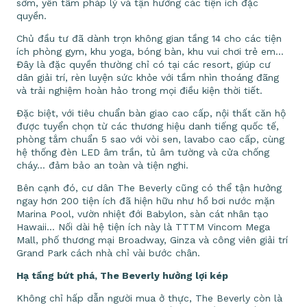
sớm, yên tâm pháp lý và tận hưởng các tiện ích đặc
quyền.
Chủ đầu tư đã dành trọn không gian tầng 14 cho các tiện
ích phòng gym, khu yoga, bóng bàn, khu vui chơi trẻ em…
Đây là đặc quyền thường chỉ có tại các resort, giúp cư
dân giải trí, rèn luyện sức khỏe với tầm nhìn thoáng đãng
và trải nghiệm hoàn hảo trong mọi điều kiện thời tiết.
Đặc biệt, với tiêu chuẩn bàn giao cao cấp, nội thất căn hộ
được tuyển chọn từ các thương hiệu danh tiếng quốc tế,
phòng tắm chuẩn 5 sao với vòi sen, lavabo cao cấp, cùng
hệ thống đèn LED âm trần, tủ âm tường và cửa chống
cháy… đảm bảo an toàn và tiện nghi.
Bên cạnh đó, cư dân The Beverly cũng có thể tận hưởng
ngay hơn 200 tiện ích đã hiện hữu như hồ bơi nước mặn
Marina Pool, vườn nhiệt đới Babylon, sàn cát nhân tạo
Hawaii… Nối dài hệ tiện ích này là TTTM Vincom Mega
Mall, phố thương mại Broadway, Ginza và công viên giải trí
Grand Park cách nhà chỉ vài bước chân.
Hạ tầng bứt phá, The Beverly hưởng lợi kép
Không chỉ hấp dẫn người mua ở thực, The Beverly còn là