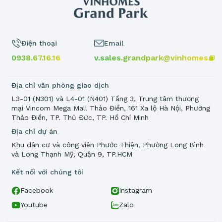
Điện thoại
Email
0938.67.16.16
v.sales.grandpark@vinhomes.vn
Địa chỉ văn phòng giao dịch
L3-01 (N301) và L4-01 (N401) Tầng 3, Trung tâm thương
mại Vincom Mega Mall Thảo Điền, 161 Xa lộ Hà Nội, Phường
Thảo Điền, TP. Thủ Đức, TP. Hồ Chí Minh
Địa chỉ dự án
Khu dân cư và công viên Phước Thiện, Phường Long Bình
và Long Thạnh Mỹ, Quận 9, TP.HCM
Kết nối với chúng tôi
Facebook
Instagram
Youtube
Zalo