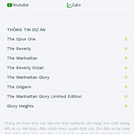
Youtube
Zalo
THÔNG TIN DỰ ÁN
The Opus One
The Beverly
The Manhattan
The Beverly Solari
The Manhattan Glory
The Origami
The Manhattan Glory Limited Edition
Glory Heights
Thông tin, hình ảnh, các tiện ích trên website chỉ mang tính chất tương
đối và có thể được điều chỉnh theo quyết định của Chủ đầu tư tại từng