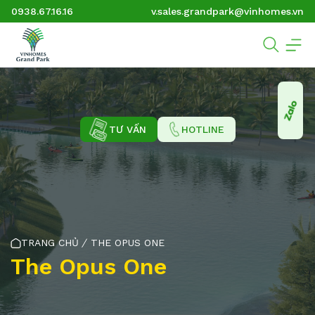
0938.67.16.16
v.sales.grandpark@vinhomes.vn
TƯ VẤN
HOTLINE
TRANG CHỦ
THE OPUS ONE
The Opus One