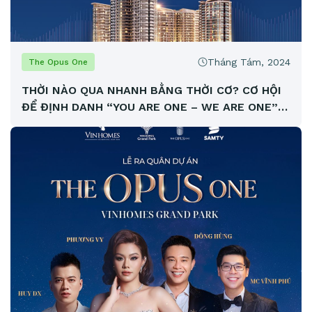
Tháng Tám, 2024
The Opus One
THỜI NÀO QUA NHANH BẰNG THỜI CƠ? CƠ HỘI
ĐỂ ĐỊNH DANH “YOU ARE ONE – WE ARE ONE”
CÙNG THE OPUS ONE ĐÃ ĐẾN!