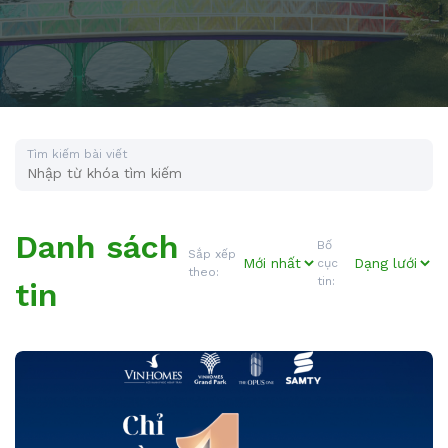
Tìm kiếm bài viết
Danh sách
Bố
Sắp xếp
cục
theo:
tin:
tin