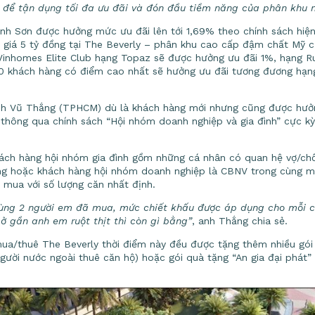
n để tận dụng tối đa ưu đãi và đón đầu tiềm năng của phân khu 
anh Sơn được hưởng mức ưu đãi lên tới 1,69% theo chính sách hiệ
ị giá 5 tỷ đồng tại The Beverly – phân khu cao cấp đậm chất Mỹ 
 Vinhomes Elite Club hạng Topaz sẽ được hưởng ưu đãi 1%, hạng R
50 khách hàng có điểm cao nhất sẽ hưởng ưu đãi tương đương hạ
nh Vũ Thắng (TPHCM) dù là khách hàng mới nhưng cũng được hưở
b thông qua chính sách “Hội nhóm doanh nghiệp và gia đình” cực 
hách hàng hội nhóm gia đình gồm những cá nhân có quan hệ vợ/chồ
ng hoặc khách hàng hội nhóm doanh nghiệp là CBNV trong cùng m
 mua với số lượng căn nhất định.
cùng 2 người em đã mua, mức chiết khấu được áp dụng cho mỗi că
 ở gần anh em ruột thịt thì còn gì bằng”
, anh Thắng chia sẻ.
ua/thuê The Beverly thời điểm này đều được tặng thêm nhiều gói ư
gười nước ngoài thuê căn hộ) hoặc gói quà tặng “An gia đại phát” 