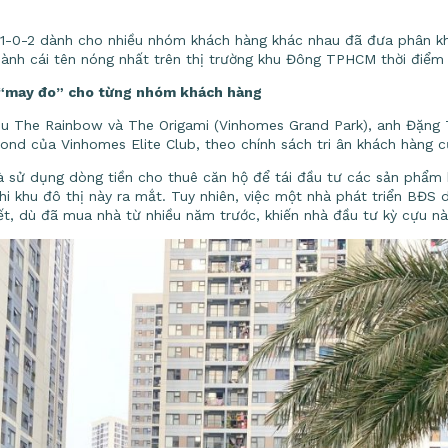
 1-0-2 dành cho nhiều nhóm khách hàng khác nhau đã đưa phân k
ành cái tên nóng nhất trên thị trường khu Đông TPHCM thời điểm 
 “may đo” cho từng nhóm khách hàng
khu The Rainbow và The Origami (Vinhomes Grand Park), anh Đặng
ond của Vinhomes Elite Club, theo chính sách tri ân khách hàng 
à sử dụng dòng tiền cho thuê căn hộ để tái đầu tư các sản phẩm 
i khu đô thị này ra mắt. Tuy nhiên, việc một nhà phát triển BĐS 
iết, dù đã mua nhà từ nhiều năm trước, khiến nhà đầu tư kỳ cựu nà