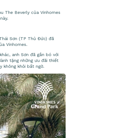
hu The Beverly của Vinhomes
này.
 Thái Sơn (TP Thủ Đức) đã
của Vinhomes.
khác, anh Sơn đã gắn bó với
dành tặng những ưu đãi thiết
y không khỏi bất ngờ.