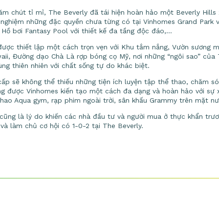
chăm chút tỉ mỉ, The Beverly đã tái hiện hoàn hảo một Beverly Hill
ải nghiệm những đặc quyền chưa từng có tại Vinhomes Grand Park 
Hồ bơi Fantasy Pool với thiết kế đa tầng độc đáo,…
được thiết lập một cách trọn vẹn với Khu tắm nắng, Vườn sương m
aii, Đường dạo Chà Là rợp bóng cọ Mỹ, nơi những “ngôi sao” của 
g thiên nhiên với chất sống tự do khác biệt.
p sẽ không thể thiếu những tiện ích luyện tập thể thao, chăm sóc 
ng được Vinhomes kiến tạo một cách đa dạng và hoàn hảo với sự x
 thao Aqua gym, rạp phim ngoài trời, sân khấu Grammy trên mặt n
ng là lý do khiến các nhà đầu tư và người mua ở thực khẩn trươ
 và làm chủ cơ hội có 1-0-2 tại The Beverly.