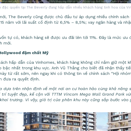
ch đặc quyền tại The Beverly đang hấp dẫn nhiều khách hàng tinh hoa của V
mới, The Beverly cũng được chủ đầu tư áp dụng nhiều chính sách 
15 năm với lãi suất cố định từ 6,5% – 8,5%; vay ngân hàng và nhận
ốn tự có, khách hàng sẽ được ưu đãi lên tới 11%. Đây là mức ưu đ
h mới.
Hollywood đậm chất Mỹ
 sách hấp dẫn của Vinhomes, khách hàng không chỉ nắm giữ một 
bậc nhất trong khu vực. Anh Vũ Thắng cho biết đã nhận thấy tiềm
này từ rất sớm, nên ngay khi có thông tin về chính sách “Hội nhóm
 đưa ra quyết định.
ra dựa trên nhận định về một nơi an cư hoàn hảo cùng khả năng s
vị trí tuyệt đẹp, kế cận với TTTM Vincom Mega Mall Grand Park 
a khai trương. Vì vậy, giá trị của phân khu này cũng sắp bước vào