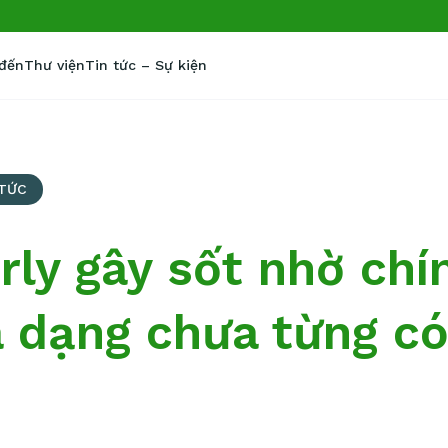
 đến
Thư viện
Tin tức – Sự kiện
 TỨC
rly gây sốt nhờ chí
 dạng chưa từng có 