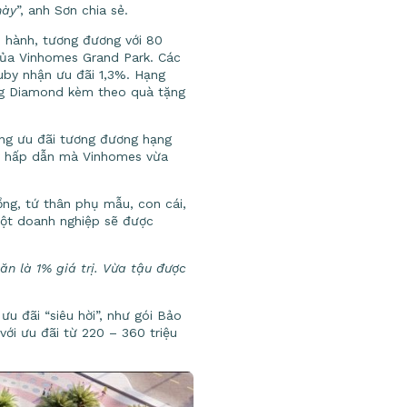
này
”, anh Sơn chia sẻ.
n hành, tương đương với 80
của Vinhomes Grand Park. Các
uby nhận ưu đãi 1,3%. Hạng
ng Diamond kèm theo quà tặng
ng ưu đãi tương đương hạng
kỳ hấp dẫn mà Vinhomes vừa
ng, tứ thân phụ mẫu, con cái,
ột doanh nghiệp sẽ được
n là 1% giá trị. Vừa tậu được
u đãi “siêu hời”, như gói Bảo
với ưu đãi từ 220 – 360 triệu