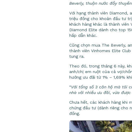
Beverly, thuận nước đẩy thuyề
Với hạng thành viên Diamond, 
triệu đồng cho khoản đầu tư tr
khách hàng khác là thành viên
Diamond Elite dành cho top 1
hấp dẫn khác.
Cũng chọn mua The Beverly, a
thành viên Vinhomes Elite Clu
tung ra.
Theo đó, trong tháng 6 này, k
anh/chị em ruột của cả vợ/chồ
hưởng ưu đãi từ 1% – 1,69% khi
“
Với tổng số 3 căn hộ mà tôi 
nhà với nhiều ưu đãi, vừa được
Chưa hết, các khách hàng khi m
chứng đầu tư (dành riêng cho n
đồng.