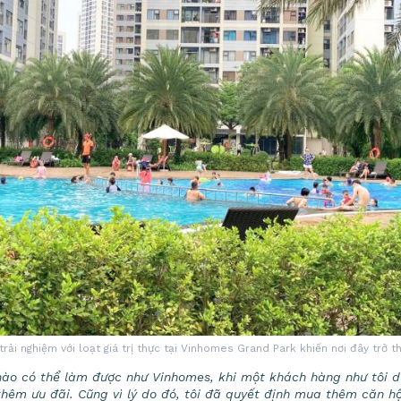
trải nghiệm với loạt giá trị thực tại Vinhomes Grand Park khiến nơi đây trở 
ư nào có thể làm được như Vinhomes, khi một khách hàng như tôi
êm ưu đãi. Cũng vì lý do đó, tôi đã quyết định mua thêm căn hộ