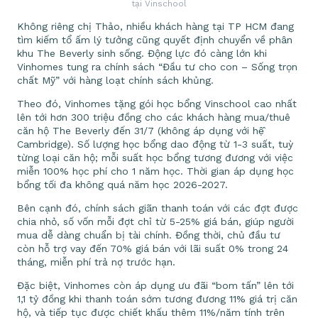
tại Vinschool
Không riêng chị Thảo, nhiều khách hàng tại TP HCM đang
tìm kiếm tổ ấm lý tưởng cũng quyết định chuyển về phân
khu The Beverly sinh sống. Động lực đó càng lớn khi
Vinhomes tung ra chính sách “Đầu tư cho con – Sống trọn
chất Mỹ” với hàng loạt chính sách khủng.
Theo đó, Vinhomes tặng gói học bổng Vinschool cao nhất
lên tới hơn 300 triệu đồng cho các khách hàng mua/thuê
căn hộ The Beverly đến 31/7 (không áp dụng với hệ̂
Cambridge). Số lượng học bổng dao động từ 1-3 suất, tuỳ
từng loại căn hộ; mỗi suất học bổng tương đương với việc
miễn 100% học phí cho 1 năm học. Thời gian áp dụng học
bổng tối đa không quá năm học 2026-2027.
Bên cạnh đó, chính sách giãn thanh toán với các đợt được
chia nhỏ, số vốn mỗi đợt chỉ từ 5-25% giá bán, giúp người
mua dễ dàng chuẩn bị tài chính. Đồng thời, chủ đầu tư
còn hỗ trợ vay đến 70% giá bán với lãi suất 0% trong 24
tháng, miễn phí trả nợ trước hạn.
Đặc biệt, Vinhomes còn áp dụng ưu đãi “bom tấn” lên tới
1,1 tỷ đồng khi thanh toán sớm tương đương 11% giá trị căn
hộ, và tiếp tục được chiết khấu thêm 11%/năm tính trên