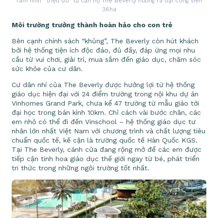
Tầm nhìn “triệu đô” từ căn hộ The Beverly hướng ra đại công viên
36ha
Môi trường trưởng thành hoàn hảo cho con trẻ
Bên cạnh chính sách “khủng”, The Beverly còn hút khách
bởi hệ thống tiện ích độc đáo, đủ đầy, đáp ứng mọi nhu
cầu từ vui chơi, giải trí, mua sắm đến giáo dục, chăm sóc
sức khỏe của cư dân.
Cư dân nhí của The Beverly được hưởng lợi từ hệ thống
giáo dục hiện đại với 24 điểm trường trong nội khu dự án
Vinhomes Grand Park, chưa kể 47 trường từ mẫu giáo tới
đại học trong bán kính 10km. Chỉ cách vài bước chân, các
em nhỏ có thể đi đến Vinschool – hệ thống giáo dục tư
nhân lớn nhất Việt Nam với chương trình và chất lượng tiêu
chuẩn quốc tế, kế cận là trường quốc tế Hàn Quốc KGS.
Tại The Beverly, cánh cửa đang rộng mở để các em được
tiếp cận tinh hoa giáo dục thế giới ngay từ bé, phát triển
tri thức trong những ngôi trường tốt nhất.