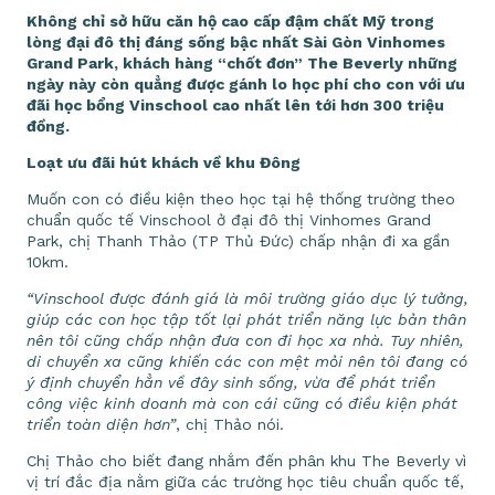
Không chỉ sở hữu căn hộ cao cấp đậm chất Mỹ trong
lòng đại đô thị đáng sống bậc nhất Sài Gòn Vinhomes
Grand Park, khách hàng “chốt đơn” The Beverly những
ngày này còn quẳng được gánh lo học phí cho con với ưu
đãi học bổng Vinschool cao nhất lên tới hơn 300 triệu
đồng.
Loạt ưu đãi hút khách về khu Đông
Muốn con có điều kiện theo học tại hệ thống trường theo
chuẩn quốc tế Vinschool ở đại đô thị Vinhomes Grand
Park, chị Thanh Thảo (TP Thủ Đức) chấp nhận đi xa gần
10km.
“Vinschool được đánh giá là môi trường giáo dục lý tưởng,
giúp các con học tập tốt lại phát triển năng lực bản thân
nên tôi cũng chấp nhận đưa con đi học xa nhà. Tuy nhiên,
di chuyển xa cũng khiến các con mệt mỏi nên tôi đang có
ý định chuyển hẳn về đây sinh sống, vừa để phát triển
công việc kinh doanh mà con cái cũng có điều kiện phát
triển toàn diện hơn”
, chị Thảo nói.
Chị Thảo cho biết đang nhắm đến phân khu The Beverly vì
vị trí đắc địa nằm giữa các trường học tiêu chuẩn quốc tế,