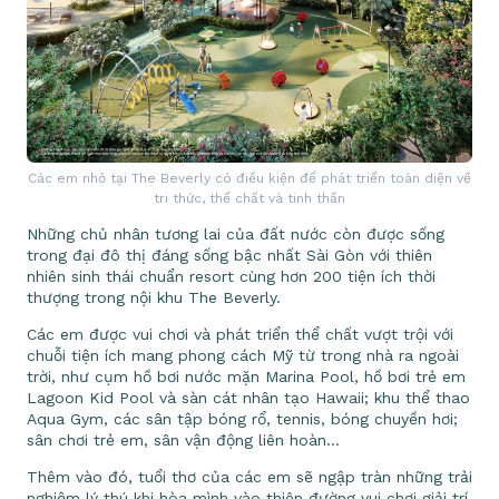
Các em nhỏ tại The Beverly có điều kiện để phát triển toàn diện về
tri thức, thể chất và tinh thần
Những chủ nhân tương lai của đất nước còn được sống
trong đại đô thị đáng sống bậc nhất Sài Gòn với thiên
nhiên sinh thái chuẩn resort cùng hơn 200 tiện ích thời
thượng trong nội khu The Beverly.
Các em được vui chơi và phát triển thể chất vượt trội với
chuỗi tiện ích mang phong cách Mỹ từ trong nhà ra ngoài
trời, như cụm hồ bơi nước mặn Marina Pool, hồ bơi trẻ em
Lagoon Kid Pool và sàn cát nhân tạo Hawaii; khu thể thao
Aqua Gym, các sân tập bóng rổ, tennis, bóng chuyền hơi;
sân chơi trẻ em, sân vận động liên hoàn…
Thêm vào đó, tuổi thơ của các em sẽ ngập tràn những trải
nghiệm lý thú khi hòa mình vào thiên đường vui chơi giải trí