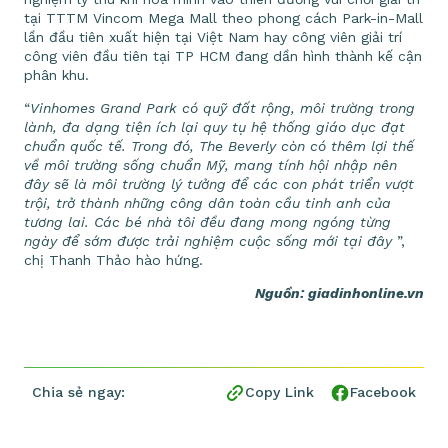
tại TTTM Vincom Mega Mall theo phong cách Park-in-Mall
lần đầu tiên xuất hiện tại Việt Nam hay công viên giải trí
công viên đầu tiên tại TP HCM đang dần hình thành kế cận
phân khu.
“
Vinhomes Grand Park có quỹ đất rộng, môi trường trong
lành, đa dạng tiện ích lại quy tụ hệ thống giáo dục đạt
chuẩn quốc tế. Trong đó, The Beverly còn có thêm lợi thế
về môi trường sống chuẩn Mỹ, mang tính hội nhập nên
đây sẽ là môi trường lý tưởng để các con phát triển vượt
trội, trở thành những công dân toàn cầu tinh anh của
tương lai. Các bé nhà tôi đều đang mong ngóng từng
ngày để sớm được trải nghiệm cuộc sống mới tại đây
”,
chị Thanh Thảo hào hứng.
Nguồn: giadinhonline.vn
Chia sẻ ngay:
Copy Link
Facebook