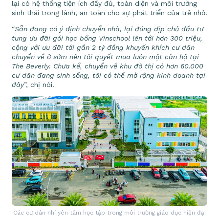
lại có hệ thống tiện ích đầy đủ, toàn diện và môi trường
sinh thái trong lành, an toàn cho sự phát triển của trẻ nhỏ.
“
Sẵn đang có ý định chuyển nhà, lại đúng dịp chủ đầu tư
tung ưu đãi gói học bổng Vinschool lên tới hơn 300 triệu,
cộng với ưu đãi tới gần 2 tỷ đồng khuyến khích cư dân
chuyển về ở sớm nên tôi quyết mua luôn một căn hộ tại
The Beverly. Chưa kể, chuyển về khu đô thị có hơn 60.000
cư dân đang sinh sống, tôi có thể mở rộng kinh doanh tại
đây
”, chị nói.
Các cư dân nhí yên tâm học tập trong môi trường giáo dục hiện đại