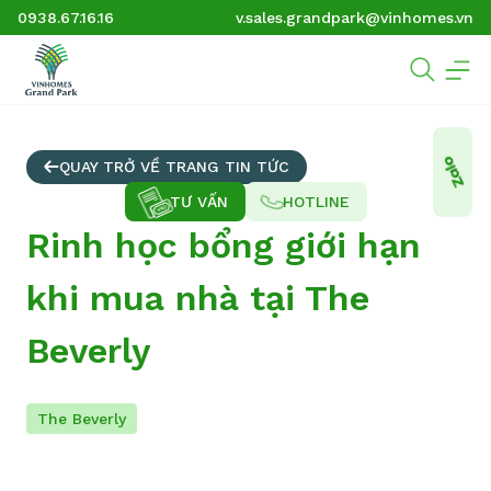
0938.67.16.16
v.sales.grandpark@vinhomes.vn
QUAY TRỞ VỀ TRANG TIN TỨC
TƯ VẤN
HOTLINE
Rinh học bổng giới hạn
khi mua nhà tại The
Beverly
The Beverly