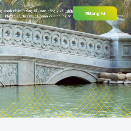
g cách nhấn “Đăng kí”, bạn đồng ý với
Điều
Đăng kí
khoản về dữ liệu cá nhân
của chúng tôi.