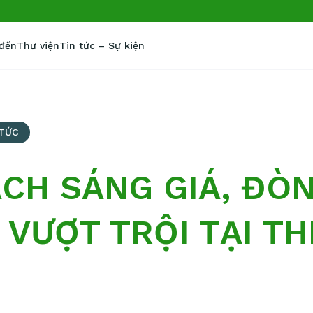
 đến
Thư viện
Tin tức – Sự kiện
 TỨC
CH SÁNG GIÁ, ĐÒN
I VƯỢT TRỘI TẠI T