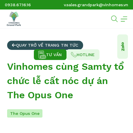
0938.67.16.16
v.sales.grandpark@vinhomes.vn
QUAY TRỞ VỀ TRANG TIN TỨC
TƯ VẤN
HOTLINE
Vinhomes cùng Samty tổ
chức lễ cất nóc dự án
The Opus One
The Opus One