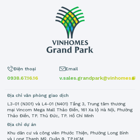
Điện thoại
Email
0938.67.16.16
v.sales.grandpark@vinhomes.vn
Địa chỉ văn phòng giao dịch
L3-01 (N301) và L4-01 (N401) Tầng 3, Trung tâm thương
mại Vincom Mega Mall Thảo Điền, 161 Xa lộ Hà Nội, Phường
Thảo Điền, TP. Thủ Đức, TP. Hồ Chí Minh
Địa chỉ dự án
Khu dân cư và công viên Phước Thiện, Phường Long Bình
và Long Thạnh Mỹ, Quận 9, TP.HCM