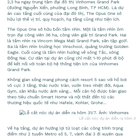
2,3 ha ngay trung tâm đại đô thị Vinhomes Grand Park
(đường Nguyễn Xiển, phường Long Bình, TP HCM). Là dự
án cao tầng cuối cùng của đại đô thị, The Opus One sở
hữu lợi thế vị trí, quy hoạch, hạ tầng cũng như tiện ích.
The Opus One sở hữu bốn tầm nhìn. Một là tầm nhìn ôm
trọn đại công viên 36 ha, công viên giải trí Grand Park. Hai
là tầm nhìn ra Vincom Mega Mall Grand Park, sân tập golf.
Ba là tầm nhìn trường học Vinschool, quảng trường Golden
Eagle. Cuối cùng là tầm nhìn hướng về sông Tắc, sông
Đồng Nai. Cư dân tại dự án cũng chỉ mất 1-10 phút đi bộ
để kết nối với toàn bộ hệ thống tiện ích của Vinhomes
Grand Park.
Không gian sống mang phong cách resort 5 sao với hồ bơi
vô cực 3 tầng, thác nước tràn, vườn treo nhiệt đới, Aqua
Gym, sân khấu nước ánh sáng… Mỗi căn hộ được bàn giao
theo tiêu chuẩn Smart Home và nội thất đến từ các
thương hiệu quốc tế như Hafele, Kohler, Grohe…
Lễ cất nóc dự án diễn ra hôm 3
Về hạ tầng, dự án hưởng lợi từ loạt các công trình trọng
điểm như 2 tuyến Metro số 5, 7, vành đai 3 đi xuyên qua