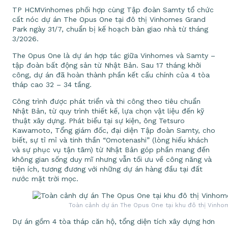
TP HCM
Vinhomes phối hợp cùng Tập đoàn Samty tổ chức
cất nóc dự án The Opus One tại đô thị Vinhomes Grand
Park ngày 31/7, chuẩn bị kế hoạch bàn giao nhà từ tháng
3/2026.
The Opus One là dự án hợp tác giữa Vinhomes và Samty –
tập đoàn bất động sản từ Nhật Bản. Sau 17 tháng khởi
công, dự án đã hoàn thành phần kết cấu chính của 4 tòa
tháp cao 32 – 34 tầng.
Công trình được phát triển và thi công theo tiêu chuẩn
Nhật Bản, từ quy trình thiết kế, lựa chọn vật liệu đến kỹ
thuật xây dựng. Phát biểu tại sự kiện, ông Tetsuro
Kawamoto, Tổng giám đốc, đại diện Tập đoàn Samty, cho
biết, sự tỉ mỉ và tinh thần “Omotenashi” (lòng hiếu khách
và sự phục vụ tận tâm) từ Nhật Bản góp phần mang đến
không gian sống duy mĩ nhưng vẫn tối ưu về công năng và
tiện ích, tương đương với những dự án hàng đầu tại đất
nước mặt trời mọc.
Toàn cảnh dự án The Opus One tại khu đô thị Vinho
Dự án gồm 4 tòa tháp căn hộ, tổng diện tích xây dựng hơn