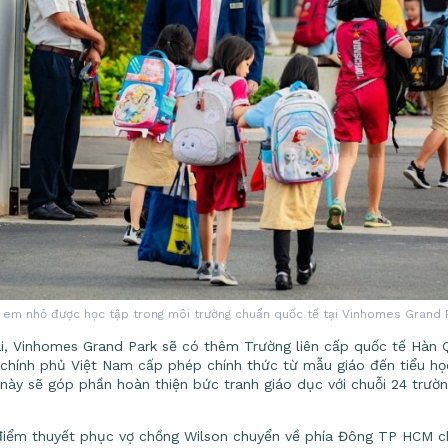
 em nhỏ được học tập trong môi trường chuẩn quốc tế tại Vinhomes Grand 
ai, Vinhomes Grand Park sẽ có thêm Trường liên cấp quốc tế Hàn 
chính phủ Việt Nam cấp phép chính thức từ mẫu giáo đến tiểu học
này sẽ góp phần hoàn thiện bức tranh giáo dục với chuỗi 24 trườ
điểm thuyết phục vợ chồng Wilson chuyển về phía Đông TP HCM ch