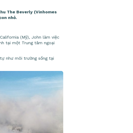
 khu The Beverly (Vinhomes
con nhỏ.
alifornia (Mỹ), John làm việc
nh tại một Trung tâm ngoại
 tự như môi trường sống tại