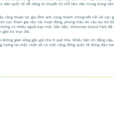
 cư dân quốc tế dễ dàng di chuyển từ chỗ làm việc trong trung tâm
y càng thuận lợi, gia đình anh cũng nhanh chóng kết nối với các g
 Tích cực tham gia vào các hoạt động, phong trào do câu lạc bộ S
 chóng có nhiều người bạn mới. Dần dần, Vinhomes Grand Park đã
 gắn bó trọn đời.
 không gian sống gần gũi như ở quê nhà. Nhiều tiện ích đẳng cấp,
ng tương lai chắc chắn sẽ có một cộng đồng quốc tế đông đảo hơn