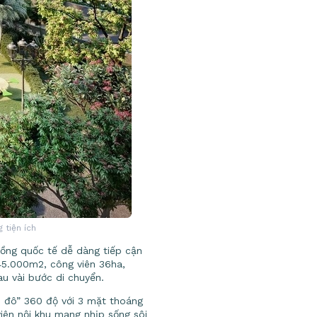
 tiện ích
đồng quốc tế dễ dàng tiếp cận
 45.000m2, công viên 36ha,
au vài bước di chuyển.
u đô” 360 độ với 3 mặt thoáng
iên nội khu mang nhịp sống sôi