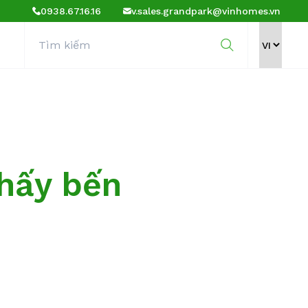
0938.67.16.16
v.sales.grandpark@vinhomes.vn
thấy bến