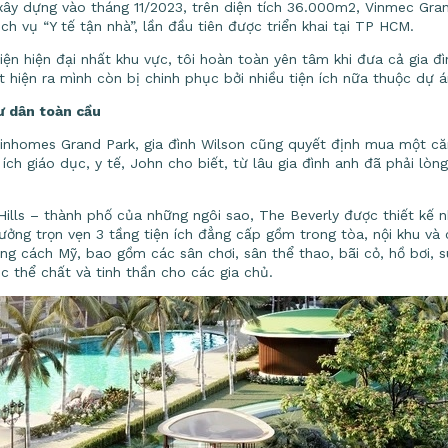
ây dựng vào tháng 11/2023, trên diện tích 36.000m2, Vinmec Grand
h vụ “Y tế tận nhà”, lần đầu tiên được triển khai tại TP HCM.
iện hiện đại nhất khu vực, tôi hoàn toàn yên tâm khi đưa cả gia đ
át hiện ra mình còn bị chinh phục bởi nhiều tiện ích nữa thuộc dự á
ư dân toàn cầu
Vinhomes Grand Park, gia đình Wilson cũng quyết định mua một că
n ích giáo dục, y tế, John cho biết, từ lâu gia đình anh đã phải 
ills – thành phố của những ngôi sao, The Beverly được thiết kế n
ưởng trọn vẹn 3 tầng tiện ích đẳng cấp gồm trong tòa, nội khu và 
ng cách Mỹ, bao gồm các sân chơi, sân thể thao, bãi cỏ, hồ bơi, s
c thể chất và tinh thần cho các gia chủ.