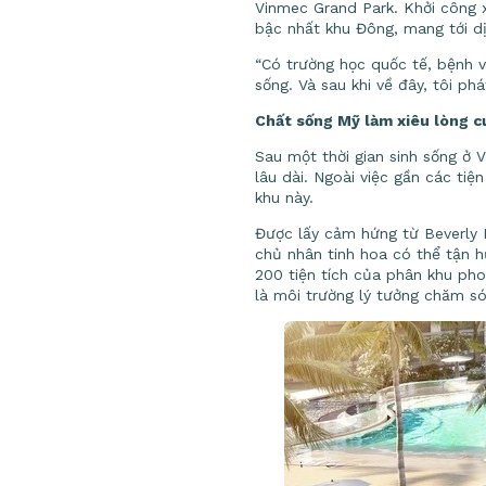
Vinmec Grand Park. Khởi công x
bậc nhất khu Đông, mang tới dịc
“Có trường học quốc tế, bệnh v
sống. Và sau khi về đây, tôi ph
Chất sống Mỹ làm xiêu lòng c
Sau một thời gian sinh sống ở 
lâu dài. Ngoài việc gần các tiệ
khu này.
Được lấy cảm hứng từ Beverly H
chủ nhân tinh hoa có thể tận h
200 tiện tích của phân khu pho
là môi trường lý tưởng chăm só