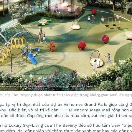
hí của The Beverly được phát triển toàn diện trong không gian xanh, đa dạng
ạc tại vị trí đẹp nhất của dự án Vinhomes Grand Park, giúp cộng 
i khu. Đặc biệt, với vị trí kế cận TTTM Vincom Mega Mall rộng hơn
dân sẽ được đáp ứng mọi nhu cầu mua sắm, vui chơi giải trí chỉ s
ăn hộ Luxury Sky-Living của The Beverly đều sở hữu tầm view “triệ
êm đềm, đại công viên với thảm thực vật xanh mát hay các công v