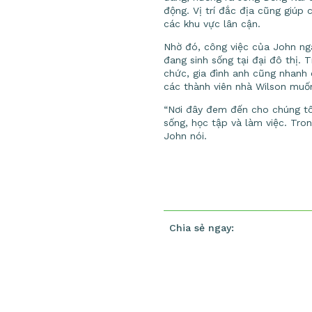
động. Vị trí đắc địa cũng giúp
các khu vực lân cận.
Nhờ đó, công việc của John ngà
đang sinh sống tại đại đô thị.
chức, gia đình anh cũng nhanh
các thành viên nhà Wilson muốn
“Nơi đây đem đến cho chúng tôi
sống, học tập và làm việc. Tro
John nói.
Chia sẻ ngay: