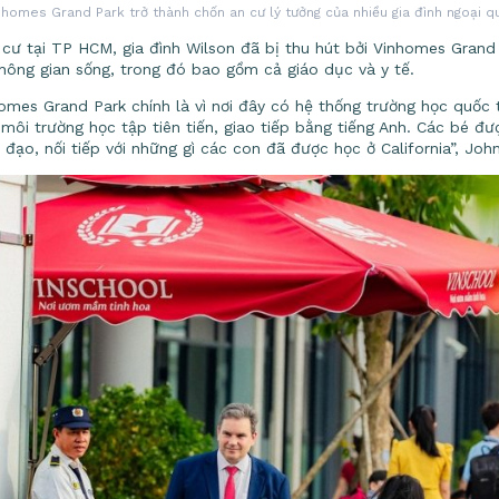
nhomes Grand Park trở thành chốn an cư lý tưởng của nhiều gia đình ngoại q
 cư tại TP HCM, gia đình Wilson đã bị thu hút bởi Vinhomes Grand 
hông gian sống, trong đó bao gồm cả giáo dục và y tế.
homes Grand Park chính là vì nơi đây có hệ thống trường học quốc 
môi trường học tập tiên tiến, giao tiếp bằng tiếng Anh. Các bé đượ
 đạo, nối tiếp với những gì các con đã được học ở California”, John