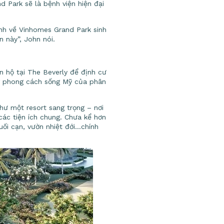
 Park sẽ là bệnh viện hiện đại
ình về Vinhomes Grand Park sinh
n này”, John nói.
n hộ tại The Beverly để định cư
lòng phong cách sống Mỹ của phân
hư một resort sang trọng – nơi
các tiện ích chung. Chưa kể hơn
uối cạn, vườn nhiệt đới…chính