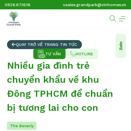
0938.67.16.16
v.sales.grandpark@vinhomes.vn
QUAY TRỞ VỀ TRANG TIN TỨC
TƯ VẤN
HOTLINE
Nhiều gia đình trẻ
chuyển khẩu về khu
Đông TPHCM để chuẩn
bị tương lai cho con
The Beverly