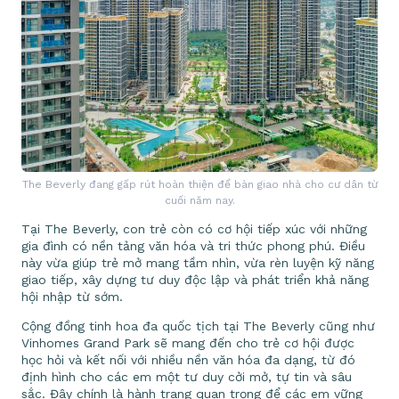
The Beverly đang gấp rút hoàn thiện để bàn giao nhà cho cư dân từ
cuối năm nay.
Tại The Beverly, con trẻ còn có cơ hội tiếp xúc với những
gia đình có nền tảng văn hóa và tri thức phong phú. Điều
này vừa giúp trẻ mở mang tầm nhìn, vừa rèn luyện kỹ năng
giao tiếp, xây dựng tư duy độc lập và phát triển khả năng
hội nhập từ sớm.
Cộng đồng tinh hoa đa quốc tịch tại The Beverly cũng như
Vinhomes Grand Park sẽ mang đến cho trẻ cơ hội được
học hỏi và kết nối với nhiều nền văn hóa đa dạng, từ đó
định hình cho các em một tư duy cởi mở, tự tin và sâu
sắc. Đây chính là hành trang quan trọng để các em vững