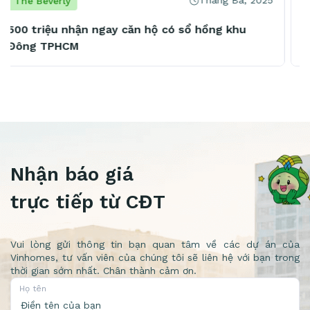
Tháng Ba, 2025
The Beverly
The Beverly đón dòng người khổng lồ tới trải
nghiệm, an cư sau cú hích Metro số 1
Nhận báo giá
trực tiếp từ CĐT
Vui lòng gửi thông tin bạn quan tâm về các dự án của
Vinhomes, tư vấn viên của chúng tôi sẽ liên hệ với bạn trong
thời gian sớm nhất. Chân thành cảm ơn.
Họ tên