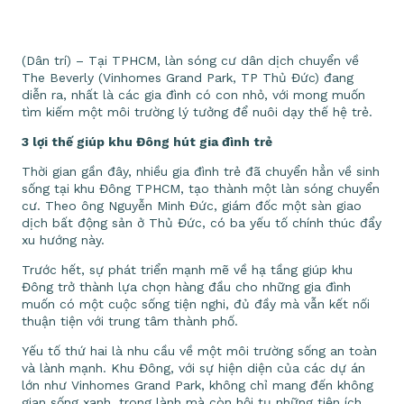
(Dân trí) – Tại TPHCM, làn sóng cư dân dịch chuyển về
The Beverly (Vinhomes Grand Park, TP Thủ Đức) đang
diễn ra, nhất là các gia đình có con nhỏ, với mong muốn
tìm kiếm một môi trường lý tưởng để nuôi dạy thế hệ trẻ.
3 lợi thế giúp khu Đông hút gia đình trẻ
Thời gian gần đây, nhiều gia đình trẻ đã chuyển hẳn về sinh
sống tại khu Đông TPHCM, tạo thành một làn sóng chuyển
cư. Theo ông Nguyễn Minh Đức, giám đốc một sàn giao
dịch bất động sản ở Thủ Đức, có ba yếu tố chính thúc đẩy
xu hướng này.
Trước hết, sự phát triển mạnh mẽ về hạ tầng giúp khu
Đông trở thành lựa chọn hàng đầu cho những gia đình
muốn có một cuộc sống tiện nghi, đủ đầy mà vẫn kết nối
thuận tiện với trung tâm thành phố.
Yếu tố thứ hai là nhu cầu về một môi trường sống an toàn
và lành mạnh. Khu Đông, với sự hiện diện của các dự án
lớn như Vinhomes Grand Park, không chỉ mang đến không
gian sống xanh, trong lành mà còn hội tụ những tiện ích