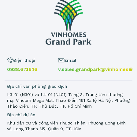
Điện thoại
Email
0938.67.16.16
v.sales.grandpark@vinhomes.vn
Địa chỉ văn phòng giao dịch
L3-01 (N301) và L4-01 (N401) Tầng 3, Trung tâm thương
mại Vincom Mega Mall Thảo Điền, 161 Xa lộ Hà Nội, Phường
Thảo Điền, TP. Thủ Đức, TP. Hồ Chí Minh
Địa chỉ dự án
Khu dân cư và công viên Phước Thiện, Phường Long Bình
và Long Thạnh Mỹ, Quận 9, TP.HCM