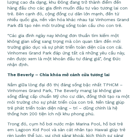
lượng cao đa dạng, khu Đông đang trở thành điểm đến
hàng đầu cho các gia đình muốn đầu tư vào tương lai con
trẻ. Bên cạnh đó, cộng đồng cư dân lớn mạnh, đến từ
nhiều quốc gia, nền văn hóa khác nhau tại Vinhomes Grand
Park đã tạo nên môi trường sống toàn cầu cho con trẻ.
“Các gia đình ngày nay không đơn thuần tìm kiếm một
không gian sống sang trọng mà còn quan tâm đến môi
trường giáo dục và sự phát triển toàn diện của con cái.
Vinhomes Grand Park đáp ứng tất cả những yêu cầu này,
nên được xem là một khoản đầu tư đáng giá”, ông Đức
nhận định.
The Beverly – Chìa khóa mở cánh cửa tương lai
Nằm giữa lòng đại đô thị đáng sống bậc nhất TPHCM –
Vinhomes Grand Park, The Beverly mang lại không gian
sống đẳng cấp chuẩn Mỹ cho cư dân, đồng thời tạo ra một
môi trường cho sự phát triển của con trẻ. Nền tảng giúp
trẻ phát triển toàn diện năng – trí – dũng chính là hệ
thống hơn 200 tiện ích nội khu phong phú.
Trong đó, cụm hồ bơi nước mặn Marina Pool, hồ bơi trẻ
em Lagoon Kid Pool và sàn cát nhân tạo Hawaii giúp trẻ
rèn luyện thể lực, vui chơi sảng khoái, kích thích sự sáng