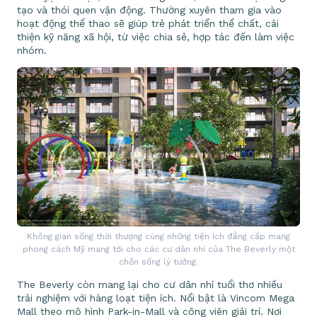
tạo và thói quen vận động. Thường xuyên tham gia vào
hoạt động thể thao sẽ giúp trẻ phát triển thể chất, cải
thiện kỹ năng xã hội, từ việc chia sẻ, hợp tác đến làm việc
nhóm.
Không gian sống thời thượng cùng những tiện ích đẳng cấp mang
phong cách Mỹ mang tới cho các cư dân nhí của The Beverly một
chốn sống lý tưởng.
The Beverly còn mang lại cho cư dân nhí tuổi thơ nhiều
trải nghiệm với hàng loạt tiện ích. Nổi bật là Vincom Mega
Mall theo mô hình Park-in-Mall và công viên giải trí. Nơi