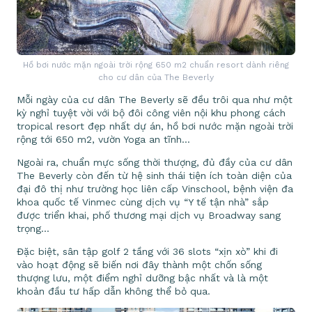
Hồ bơi nước mặn ngoài trời rộng 650 m2 chuẩn resort dành riêng
cho cư dân của The Beverly
Mỗi ngày của cư dân The Beverly sẽ đều trôi qua như một
kỳ nghỉ tuyệt vời với bộ đôi công viên nội khu phong cách
tropical resort đẹp nhất dự án, hồ bơi nước mặn ngoài trời
rộng tới 650 m2, vườn Yoga an tĩnh…
Ngoài ra, chuẩn mực sống thời thượng, đủ đầy của cư dân
The Beverly còn đến từ hệ sinh thái tiện ích toàn diện của
đại đô thị như trường học liên cấp Vinschool, bệnh viện đa
khoa quốc tế Vinmec cùng dịch vụ “Y tế tận nhà” sắp
được triển khai, phố thương mại dịch vụ Broadway sang
trọng…
Đặc biệt, sân tập golf 2 tầng với 36 slots “xịn xò” khi đi
vào hoạt động sẽ biến nơi đây thành một chốn sống
thượng lưu, một điểm nghỉ dưỡng bậc nhất và là một
khoản đầu tư hấp dẫn không thể bỏ qua.