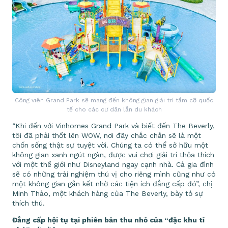
Công viên Grand Park sẽ mang đến không gian giải trí tầm cỡ quốc
tế cho các cư dân lẫn du khách
“Khi đến với Vinhomes Grand Park và biết đến The Beverly,
tôi đã phải thốt lên WOW, nơi đây chắc chắn sẽ là một
chốn sống thật sự tuyệt vời. Chúng ta có thể sở hữu một
không gian xanh ngút ngàn, được vui chơi giải trí thỏa thích
với một thế giới như Disneyland ngay cạnh nhà. Cả gia đình
sẽ có những trải nghiệm thú vị cho riêng mình cũng như có
một không gian gắn kết nhờ các tiện ích đẳng cấp đó”, chị
Minh Thảo, một khách hàng của The Beverly, bày tỏ sự
thích thú.
Đẳng cấp hội tụ tại phiên bản thu nhỏ của “đặc khu tỉ