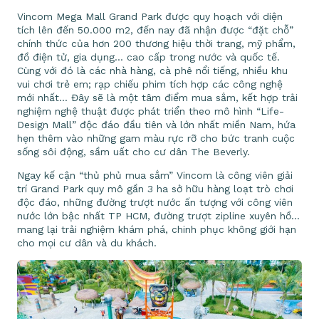
Vincom Mega Mall Grand Park được quy hoạch với diện
tích lên đến 50.000 m2, đến nay đã nhận được “đặt chỗ”
chính thức của hơn 200 thương hiệu thời trang, mỹ phẩm,
đồ điện tử, gia dụng… cao cấp trong nước và quốc tế.
Cùng với đó là các nhà hàng, cà phê nổi tiếng, nhiều khu
vui chơi trẻ em; rạp chiếu phim tích hợp các công nghệ
mới nhất… Đây sẽ là một tâm điểm mua sắm, kết hợp trải
nghiệm nghệ thuật được phát triển theo mô hình “Life-
Design Mall” độc đáo đầu tiên và lớn nhất miền Nam, hứa
hẹn thêm vào những gam màu rực rỡ cho bức tranh cuộc
sống sôi động, sầm uất cho cư dân The Beverly.
Ngay kế cận “thủ phủ mua sắm” Vincom là công viên giải
trí Grand Park quy mô gần 3 ha sở hữu hàng loạt trò chơi
độc đáo, những đường trượt nước ấn tượng với công viên
nước lớn bậc nhất TP HCM, đường trượt zipline xuyên hồ…
mang lại trải nghiệm khám phá, chinh phục không giới hạn
cho mọi cư dân và du khách.