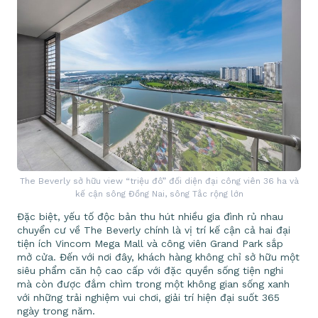
The Beverly sở hữu view “triệu đô” đối diện đại công viên 36 ha và
kế cận sông Đồng Nai, sông Tắc rộng lớn
Đặc biệt, yếu tố độc bản thu hút nhiều gia đình rủ nhau
chuyển cư về The Beverly chính là vị trí kế cận cả hai đại
tiện ích Vincom Mega Mall và công viên Grand Park sắp
mở cửa. Đến với nơi đây, khách hàng không chỉ sở hữu một
siêu phẩm căn hộ cao cấp với đặc quyền sống tiện nghi
mà còn được đắm chìm trong một không gian sống xanh
với những trải nghiệm vui chơi, giải trí hiện đại suốt 365
ngày trong năm.