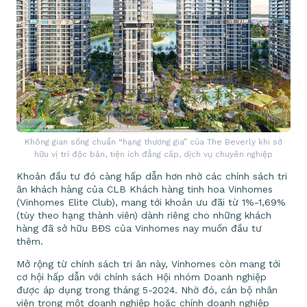
Không gian sống chuẩn “hạng thương gia” của The Beverly khi sở
hữu vị trí độc bản, tiện ích đẳng cấp, dịch vụ chuyên nghiệp
Khoản đầu tư đó càng hấp dẫn hơn nhờ các chính sách tri
ân khách hàng của CLB Khách hàng tinh hoa Vinhomes
(Vinhomes Elite Club), mang tới khoản ưu đãi từ 1%-1,69%
(tùy theo hạng thành viên) dành riêng cho những khách
hàng đã sở hữu BĐS của Vinhomes nay muốn đầu tư
thêm.
Mở rộng từ chính sách tri ân này, Vinhomes còn mang tới
cơ hội hấp dẫn với chính sách Hội nhóm Doanh nghiệp
được áp dụng trong tháng 5-2024. Nhờ đó, cán bộ nhân
viên trong một doanh nghiệp hoặc chính doanh nghiệp