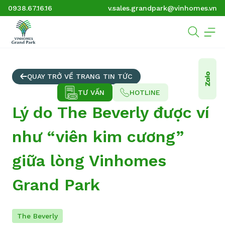
0938.67.16.16
v.sales.grandpark@vinhomes.vn
QUAY TRỞ VỀ TRANG TIN TỨC
TƯ VẤN
HOTLINE
Lý do The Beverly được ví
như “viên kim cương”
giữa lòng Vinhomes
Grand Park
The Beverly