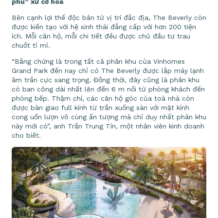
phú” xứ cờ hoa
Bên cạnh lợi thế độc bản từ vị trí đắc địa, The Beverly còn
được kiến tạo với hệ sinh thái đẳng cấp với hơn 200 tiện
ích. Mỗi căn hộ, mỗi chi tiết đều được chủ đầu tư trau
chuốt tỉ mỉ.
“Bằng chứng là trong tất cả phân khu của Vinhomes
Grand Park đến nay chỉ có The Beverly được lắp máy lạnh
âm trần cực sang trọng. Đồng thời, đây cũng là phân khu
có ban công dài nhất lên đến 6 m nối từ phòng khách đến
phòng bếp. Thậm chí, các căn hộ góc của toà nhà còn
được bàn giao full kính từ trần xuống sàn với mặt kính
cong uốn lượn vô cùng ấn tượng mà chỉ duy nhất phân khu
này mới có”, anh Trần Trung Tín, một nhân viên kinh doanh
cho biết.