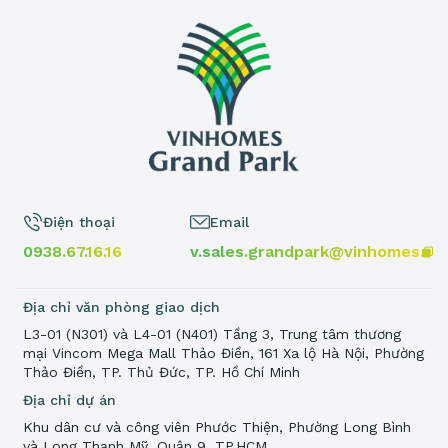
Điện thoại
Email
0938.67.16.16
v.sales.grandpark@vinhomes.vn
Địa chỉ văn phòng giao dịch
L3-01 (N301) và L4-01 (N401) Tầng 3, Trung tâm thương
mại Vincom Mega Mall Thảo Điền, 161 Xa lộ Hà Nội, Phường
Thảo Điền, TP. Thủ Đức, TP. Hồ Chí Minh
Địa chỉ dự án
Khu dân cư và công viên Phước Thiện, Phường Long Bình
và Long Thạnh Mỹ, Quận 9, TP.HCM