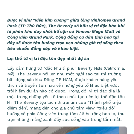
Được ví như “viên kim cương” giữa lòng Vinhomes Grand
Park (TP Thủ Đức), The Beverly sở hữu vị trí độc bản khi
là phân khu duy nhất kế cận cả Vincom Mega Mall và
Công viên Grand Park. Cộng đồng cư dân tinh hoa tại
đây sẽ được tận hưởng trọn vẹn những giá trị sống theo
tiêu chuẩn đẳng cấp và khác biệt.
Lợi thế từ vị trí độc tôn đẹp nhất dự án
Lấy cảm hứng từ “đặc khu tỉ phú” Beverly Hills (California,
Mỹ), The Beverly nổi lên như một ngôi sao tại thị trường
bất động sản khu Đông TP HCM, được khách hàng yêu
thích và truyền tai nhau về những yếu tố khác biệt vượt
trội hiếm dự án nào có được. Trong đó, vị trí đắc địa là
một trong những yếu tố then chốt tạo nên lợi thế độc tôn
khi The Beverly tọa lạc nơi trái tim của “Thành phố triệu
điểm đến”, mang đến cho gia chủ tầm view “triệu đô”
hướng về phía Công viên trung tâm 36 ha rộng bao la, thu
trọn những mảng xanh đầy sức sống vào trong tầm mắt.