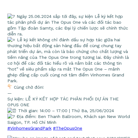
Ngày 25.06.2024 sắp tới đây, sự kiện Lễ ký kết hợp
tác phân phối dự án The Opus One và các đối tác bao
gồm Tập đoàn Samty, các Đại lý chiến lược sẽ chính thức
diễn ra.
Lễ ký kết không chỉ đánh dấu sự hợp tác giữa hai
thương hiệu bất động sản hàng đầu để cùng chung tay
phát triển dự án, mà còn là bảo chứng cho chất lượng và
tiềm năng của The Opus One trong tương lai. Đây chính là
cơ hội để các đối tác hiểu rõ và nắm bắt các thông tin
“hot” về siêu phẩm sắp ra mắt The Opus One – mảnh
ghép đẳng cấp cuối cùng nơi tâm điểm Vinhomes Grand
Park.
Cùng chờ đón!
—
Sự kiện: LỄ KÝ KẾT HỢP TÁC PHÂN PHỐI DỰ ÁN THE
OPUS ONE
Thời gian: 14:00 – 17:00 | Thứ Ba, 25/06/2024
Địa điểm: Ben Thanh Ballroom, Khách sạn New World
Saigon, TP. Hồ Chí Minh
#VinhomesGrandPark
#TheOpusOne