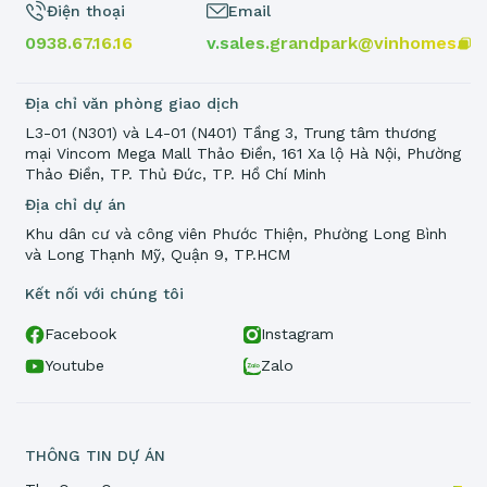
Điện thoại
Email
0938.67.16.16
v.sales.grandpark@vinhomes.vn
Địa chỉ văn phòng giao dịch
L3-01 (N301) và L4-01 (N401) Tầng 3, Trung tâm thương
mại Vincom Mega Mall Thảo Điền, 161 Xa lộ Hà Nội, Phường
Thảo Điền, TP. Thủ Đức, TP. Hồ Chí Minh
Địa chỉ dự án
Khu dân cư và công viên Phước Thiện, Phường Long Bình
và Long Thạnh Mỹ, Quận 9, TP.HCM
Kết nối với chúng tôi
Facebook
Instagram
Youtube
Zalo
THÔNG TIN DỰ ÁN