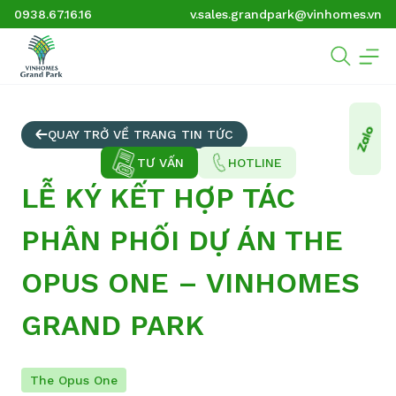
0938.67.16.16
v.sales.grandpark@vinhomes.vn
QUAY TRỞ VỀ TRANG TIN TỨC
TƯ VẤN
HOTLINE
LỄ KÝ KẾT HỢP TÁC
PHÂN PHỐI DỰ ÁN THE
OPUS ONE – VINHOMES
GRAND PARK
The Opus One