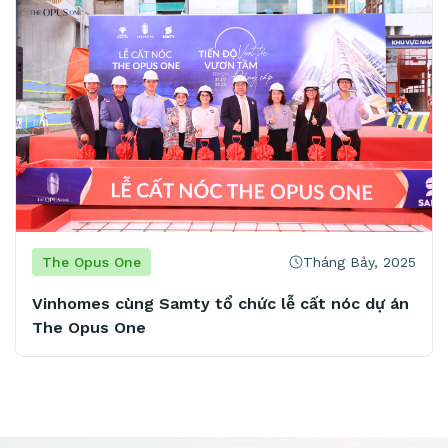
Tháng Bảy, 2025
Opus One
The Opu
mes cùng Samty tổ chức lễ cất nóc dự án
Khu Đông
Opus One
Vinhomes