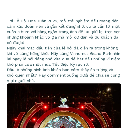
Tới Lễ Hội Hoa Xuân 2025, mỗi trải nghiệm đều mang đến
cảm xúc đoàn viên và gắn kết đáng nhớ, có lẽ cần tới một
cuốn album với hàng ngàn trang ảnh để lưu giữ lại trọn vẹn
những khoảnh khắc vô giá mà mỗi cư dân và du khách đã
có được!
Ngày khai mạc đầu tiên của lễ hội đã diễn ra trong không
khí vô cùng hứng khởi. Hãy cùng Vinhomes Grand Park nhìn
lại ngày lễ hội đáng nhớ vừa qua để bắt đầu những kỉ niệm
khó phai của một mùa Tết Diệu Kỳ rực rỡ!
Đâu là những hình ảnh khiến bạn cảm thấy ấn tượng và
khó quên nhất? Hãy comment xuống dưới để chia sẻ cùng
mọi người nhé!