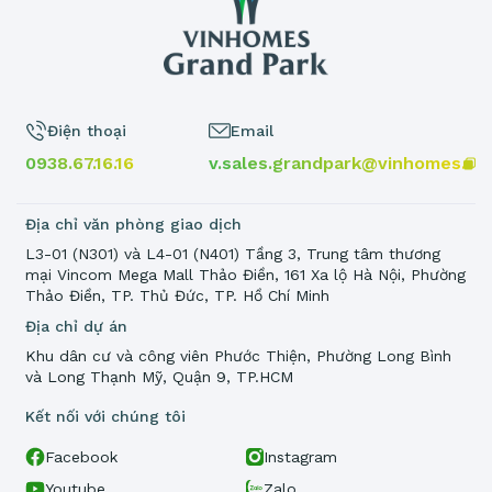
Điện thoại
Email
0938.67.16.16
v.sales.grandpark@vinhomes.vn
Địa chỉ văn phòng giao dịch
L3-01 (N301) và L4-01 (N401) Tầng 3, Trung tâm thương
mại Vincom Mega Mall Thảo Điền, 161 Xa lộ Hà Nội, Phường
Thảo Điền, TP. Thủ Đức, TP. Hồ Chí Minh
Địa chỉ dự án
Khu dân cư và công viên Phước Thiện, Phường Long Bình
và Long Thạnh Mỹ, Quận 9, TP.HCM
Kết nối với chúng tôi
Facebook
Instagram
Youtube
Zalo