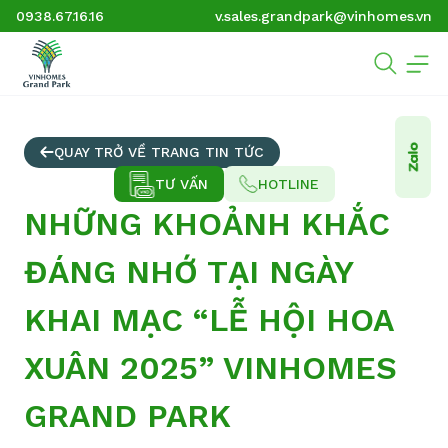
0938.67.16.16
v.sales.grandpark@vinhomes.vn
QUAY TRỞ VỀ TRANG TIN TỨC
TƯ VẤN
HOTLINE
NHỮNG KHOẢNH KHẮC
ĐÁNG NHỚ TẠI NGÀY
KHAI MẠC “LỄ HỘI HOA
XUÂN 2025” VINHOMES
GRAND PARK