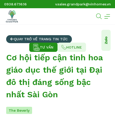
0938.67.16.16
v.sales.grandpark@vinhomes.vn
QUAY TRỞ VỀ TRANG TIN TỨC
TƯ VẤN
HOTLINE
Cơ hội tiếp cận tinh hoa
giáo dục thế giới tại Đại
đô thị đáng sống bậc
nhất Sài Gòn
The Beverly