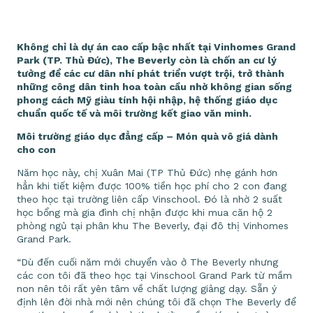
Không chỉ là dự án cao cấp bậc nhất tại Vinhomes Grand
Park (TP. Thủ Đức), The Beverly còn là chốn an cư lý
tưởng để các cư dân nhí phát triển vượt trội, trở thành
những công dân tinh hoa toàn cầu nhờ không gian sống
phong cách Mỹ giàu tính hội nhập, hệ thống giáo dục
chuẩn quốc tế và môi trường kết giao văn minh.
Môi trường giáo dục đẳng cấp – Món quà vô giá dành
cho con
Năm học này, chị Xuân Mai (TP Thủ Đức) nhẹ gánh hơn
hẳn khi tiết kiệm được 100% tiền học phí cho 2 con đang
theo học tại trường liên cấp Vinschool. Đó là nhờ 2 suất
học bổng mà gia đình chị nhận được khi mua căn hộ 2
phòng ngủ tại phân khu The Beverly, đại đô thị Vinhomes
Grand Park.
“Dù đến cuối năm mới chuyển vào ở The Beverly nhưng
các con tôi đã theo học tại Vinschool Grand Park từ mầm
non nên tôi rất yên tâm về chất lượng giảng dạy. Sẵn ý
định lên đời nhà mới nên chúng tôi đã chọn The Beverly để