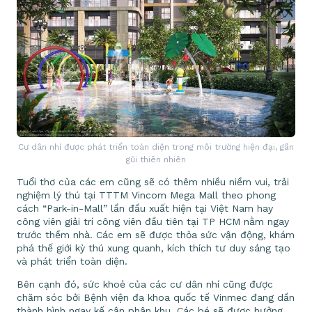
Cư dân nhí được phát triển toàn diện trong môi trường hiện đại, gần
gũi thiên nhiên
Tuổi thơ của các em cũng sẽ có thêm nhiều niềm vui, trải
nghiệm lý thú tại TTTM Vincom Mega Mall theo phong
cách “Park-in-Mall” lần đầu xuất hiện tại Việt Nam hay
công viên giải trí công viên đầu tiên tại TP HCM nằm ngay
trước thềm nhà. Các em sẽ được thỏa sức vận động, khám
phá thế giới kỳ thú xung quanh, kích thích tư duy sáng tạo
và phát triển toàn diện.
Bên cạnh đó, sức khoẻ của các cư dân nhí cũng được
chăm sóc bởi Bệnh viện đa khoa quốc tế Vinmec đang dần
thành hình ngay kế cận phân khu. Các bé sẽ được hưởng