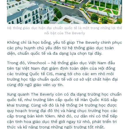
Hệ thống giáo dục hiện đại chuẩn quốc tế là một trong những lợi thế
nổi bật của The Beverly
Không chỉ là học bổng, yếu tố giúp The Beverly chinh phục
các phụ huynh chủ yếu đến từ hệ thống giáo dục toàn
diện, chuẩn quốc tế và đa dạng lựa chọn tại đây.
Trong đó, Vinschool – hệ thống giáo dục Việt Nam đầu
tiên tại Việt Nam đạt giám định toàn diện của Hội đồng
các trường Quốc tế CIS, mang tới cho các em nhỏ môi
trường học tập chuẩn quốc tế với cơ sở vật chất hiện đại
cùng đội ngũ giáo viên uy tín.
Xung quanh The Beverly còn có đa dạng trường học chuẩn
quốc tế, như trường liên cấp quốc tế Hàn Quốc KGS sắp
khai trương. Cùng với đó là hệ thống 24 trường học được
quy hoạch trong đại đô thị và hàng chục trường học các
cấp trong bán kính 10km. Nhờ đó, cư dân nhí có thể tiếp
cận tinh hoa giáo dục thế giới ngay từ nhỏ, phát triển tri
thức và kỹ năng trong những ngôi trường tốt nhất.