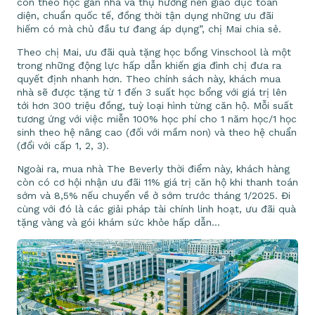
con theo học gần nhà và thụ hưởng nền giáo dục toàn
diện, chuẩn quốc tế, đồng thời tận dụng những ưu đãi
hiếm có mà chủ đầu tư đang áp dụng”, chị Mai chia sẻ.
Theo chị Mai, ưu đãi quà tặng học bổng Vinschool là một
trong những động lực hấp dẫn khiến gia đình chị đưa ra
quyết định nhanh hơn. Theo chính sách này, khách mua
nhà sẽ được tặng từ 1 đến 3 suất học bổng với giá trị lên
tới hơn 300 triệu đồng, tuỳ loại hình từng căn hộ. Mỗi suất
tương ứng với việc miễn 100% học phí cho 1 năm học/1 học
sinh theo hệ nâng cao (đối với mầm non) và theo hệ chuẩn
(đổi với cấp 1, 2, 3).
Ngoài ra, mua nhà The Beverly thời điểm này, khách hàng
còn có cơ hội nhận ưu đãi 11% giá trị căn hộ khi thanh toán
sớm và 8,5% nếu chuyển về ở sớm trước tháng 1/2025. Đi
cùng với đó là các giải pháp tài chính linh hoạt, ưu đãi quà
tặng vàng và gói khám sức khỏe hấp dẫn…