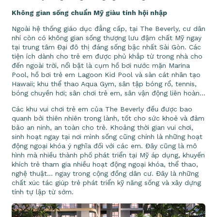
Không gian sống chuẩn Mỹ giàu tính hội nhập
Ngoài hệ thống giáo dục đẳng cấp, tại The Beverly, cư dân
nhí còn có không gian sống thượng lưu đậm chất Mỹ ngay
tại trung tâm Đại đô thị đáng sống bậc nhất Sài Gòn. Các
tiện ích dành cho trẻ em được phủ khắp từ trong nhà cho
đến ngoài trời, nổi bật là cụm hồ bơi nước mặn Marina
Pool, hồ bơi trẻ em Lagoon Kid Pool và sàn cát nhân tạo
Hawaii; khu thể thao Aqua Gym, sân tập bóng rổ, tennis,
bóng chuyền hơi; sân chơi trẻ em, sân vận động liên hoàn…
Các khu vui chơi trẻ em của The Beverly đều được bao
quanh bởi thiên nhiên trong lành, tốt cho sức khoẻ và đảm
bảo an ninh, an toàn cho trẻ. Khoảng thời gian vui chơi,
sinh hoạt ngay tại nơi mình sống cũng chính là những hoạt
động ngoại khóa ý nghĩa đối với các em. Đây cũng là mô
hình mà nhiều thành phố phát triển tại Mỹ áp dụng, khuyến
khích trẻ tham gia nhiều hoạt động ngoại khóa, thể thao,
nghệ thuật… ngay trong cộng đồng dân cư. Đây là những
chất xúc tác giúp trẻ phát triển kỹ năng sống và xây dựng
tính tự lập từ sớm.