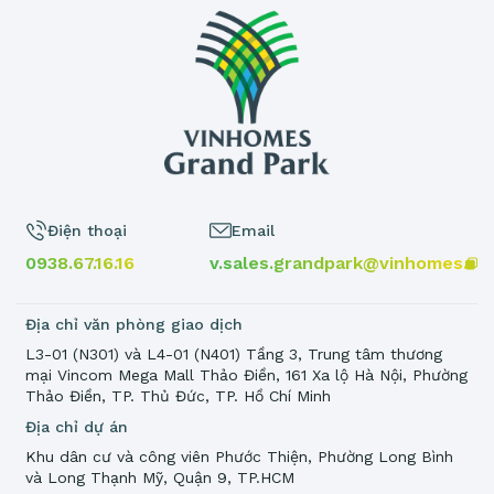
Điện thoại
Email
0938.67.16.16
v.sales.grandpark@vinhomes.vn
Địa chỉ văn phòng giao dịch
L3-01 (N301) và L4-01 (N401) Tầng 3, Trung tâm thương
mại Vincom Mega Mall Thảo Điền, 161 Xa lộ Hà Nội, Phường
Thảo Điền, TP. Thủ Đức, TP. Hồ Chí Minh
Địa chỉ dự án
Khu dân cư và công viên Phước Thiện, Phường Long Bình
và Long Thạnh Mỹ, Quận 9, TP.HCM