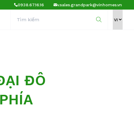
0938.67.16.16
v.sales.grandpark@vinhomes.vn
ĐẠI ĐÔ
PHÍA