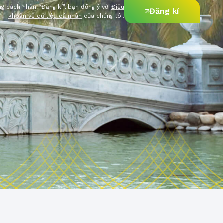
g cách nhấn “Đăng kí”, bạn đồng ý với
Điều
Đăng kí
khoản về dữ liệu cá nhân
của chúng tôi.