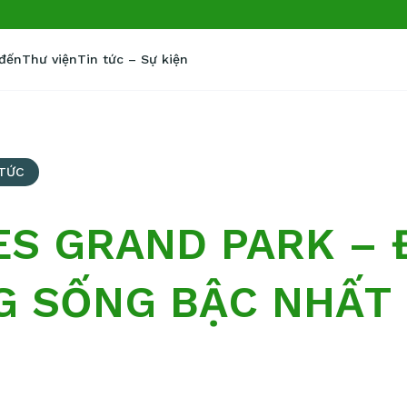
 đến
Thư viện
Tin tức – Sự kiện
 TỨC
S GRAND PARK – 
G SỐNG BẬC NHẤT 