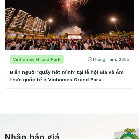
Tháng Tám, 2025
Vinhomes Grand Park
Biển người ‘quẩy hết mình’ tại lễ hội Bia và Ẩm
M
thực quốc tế ở Vinhomes Grand Park
t
m
Nhận báo giá