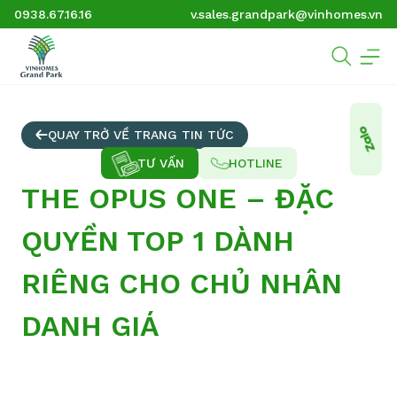
0938.67.16.16
v.sales.grandpark@vinhomes.vn
QUAY TRỞ VỀ TRANG TIN TỨC
TƯ VẤN
HOTLINE
THE OPUS ONE – ĐẶC
QUYỀN TOP 1 DÀNH
RIÊNG CHO CHỦ NHÂN
DANH GIÁ