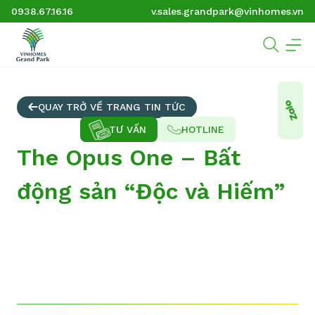
0938.67.16.16
v.sales.grandpark@vinhomes.vn
QUAY TRỞ VỀ TRANG TIN TỨC
TƯ VẤN
HOTLINE
The Opus One – Bất
động sản “Độc và Hiếm”