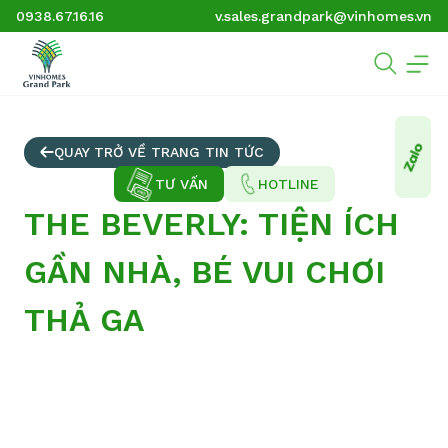
0938.67.16.16
v.sales.grandpark@vinhomes.vn
QUAY TRỞ VỀ TRANG TIN TỨC
TƯ VẤN
HOTLINE
THE BEVERLY: TIỆN ÍCH
GẦN NHÀ, BÉ VUI CHƠI
THẢ GA