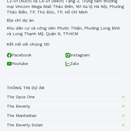
L3-01 (N301) và L4-01 (N401) Tầng 3, Trung tâm thương
mại Vincom Mega Mall Thảo Điền, 161 Xa lộ Hà Nội, Phường
Thảo Điền, TP. Thủ Đức, TP. Hồ Chí Minh
Địa chỉ dự án
Khu dân cư và công viên Phước Thiện, Phường Long Bình
và Long Thạnh Mỹ, Quận 9, TP.HCM
Kết nối với chúng tôi
Facebook
Instagram
Youtube
Zalo
THÔNG TIN DỰ ÁN
The Opus One
The Beverly
The Manhattan
The Beverly Solari