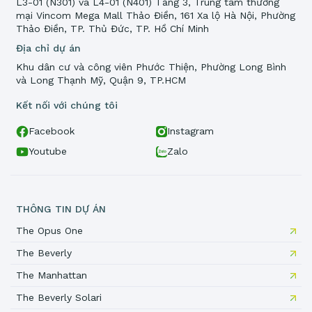
L3-01 (N301) và L4-01 (N401) Tầng 3, Trung tâm thương
mại Vincom Mega Mall Thảo Điền, 161 Xa lộ Hà Nội, Phường
Thảo Điền, TP. Thủ Đức, TP. Hồ Chí Minh
Địa chỉ dự án
Khu dân cư và công viên Phước Thiện, Phường Long Bình
và Long Thạnh Mỹ, Quận 9, TP.HCM
Kết nối với chúng tôi
Facebook
Instagram
Youtube
Zalo
THÔNG TIN DỰ ÁN
The Opus One
The Beverly
The Manhattan
The Beverly Solari