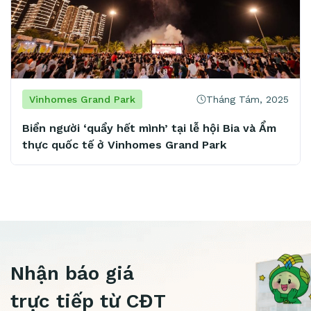
Tháng Tám, 2025
Vinhomes Grand Park
Biển người ‘quẩy hết mình’ tại lễ hội Bia và Ẩm
M
thực quốc tế ở Vinhomes Grand Park
t
m
Nhận báo giá
trực tiếp từ CĐT