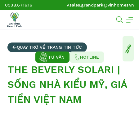
0938.67.16.16
v.sales.grandpark@vinhomes.vn
QUAY TRỞ VỀ TRANG TIN TỨC
TƯ VẤN
HOTLINE
THE BEVERLY SOLARI |
SỐNG NHÀ KIỂU MỸ, GIÁ
TIỀN VIỆT NAM