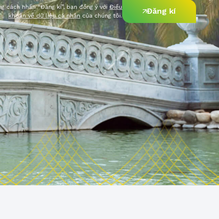
g cách nhấn “Đăng kí”, bạn đồng ý với
Điều
Đăng kí
khoản về dữ liệu cá nhân
của chúng tôi.