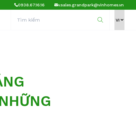
0938.67.16.16
v.sales.grandpark@vinhomes.vn
ẲNG
 NHỮNG