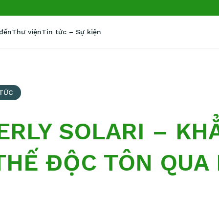
 đến
Thư viện
Tin tức – Sự kiện
 TỨC
ERLY SOLARI – KH
 THẾ ĐỘC TÔN QUA