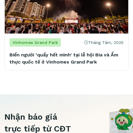
Tháng Tám, 2025
Vinhomes Grand Park
V
Biển người ‘quẩy hết mình’ tại lễ hội Bia và Ẩm
Mở
thực quốc tế ở Vinhomes Grand Park
ti
mả
Nhận báo giá
trực tiếp từ CĐT