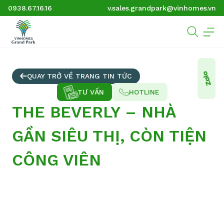
0938.67.16.16
v.sales.grandpark@vinhomes.vn
QUAY TRỞ VỀ TRANG TIN TỨC
TƯ VẤN
HOTLINE
THE BEVERLY – NHÀ
GẦN SIÊU THỊ, CÒN TIỆN
CÔNG VIÊN