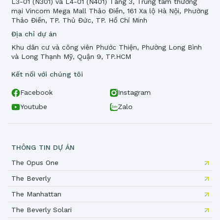
L3-01 (N301) và L4-01 (N401) Tầng 3, Trung tâm thương
mại Vincom Mega Mall Thảo Điền, 161 Xa lộ Hà Nội, Phường
Thảo Điền, TP. Thủ Đức, TP. Hồ Chí Minh
Địa chỉ dự án
Khu dân cư và công viên Phước Thiện, Phường Long Bình
và Long Thạnh Mỹ, Quận 9, TP.HCM
Kết nối với chúng tôi
Facebook
Instagram
Youtube
Zalo
THÔNG TIN DỰ ÁN
The Opus One
The Beverly
The Manhattan
The Beverly Solari