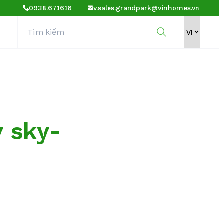
0938.67.16.16
v.sales.grandpark@vinhomes.vn
y sky-