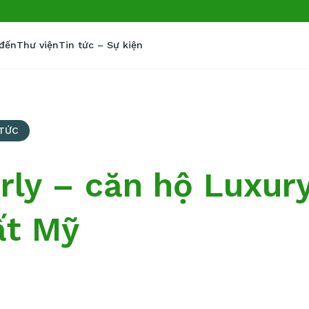
 đến
Thư viện
Tin tức – Sự kiện
 TỨC
rly – căn hộ Luxur
ất Mỹ