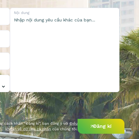
Nội dung
g cách nhấn “Đăng kí”, bạn đồng ý với
Điều
Đăng kí
khoản về dữ liệu cá nhân
của chúng tôi.