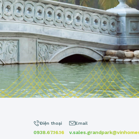
Điện thoại
Email
0938.67.16.16
v.sales.grandpark@vinhome