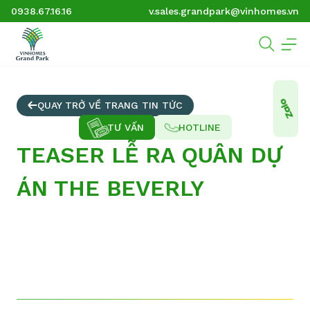
0938.67.16.16
v.sales.grandpark@vinhomes.vn
QUAY TRỞ VỀ TRANG TIN TỨC
TƯ VẤN
HOTLINE
TEASER LỄ RA QUÂN DỰ
ÁN THE BEVERLY