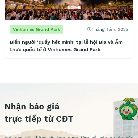
Tháng Tám, 2025
Vinhomes Grand Park
Mở 4 cơ sở chỉ trong 2 năm, chủ chuỗi spa nổi
tiếng khẳng định: “Vinhomes Grand Park là
mảnh đất vàng tiềm năng”
Nhận báo giá
trực tiếp từ CĐT
Vui lòng gửi thông tin bạn quan tâm về các dự án của