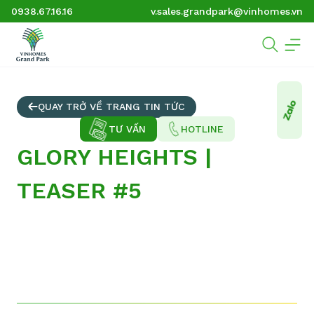
0938.67.16.16
v.sales.grandpark@vinhomes.vn
QUAY TRỞ VỀ TRANG TIN TỨC
TƯ VẤN
HOTLINE
GLORY HEIGHTS |
TEASER #5