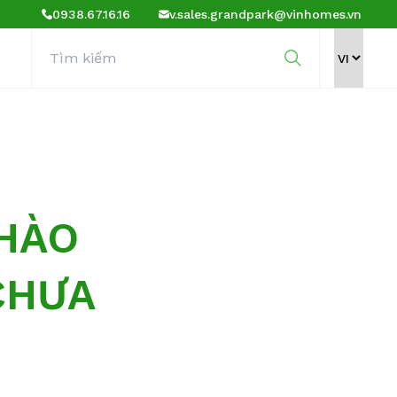
0938.67.16.16
v.sales.grandpark@vinhomes.vn
“HÀO
CHƯA