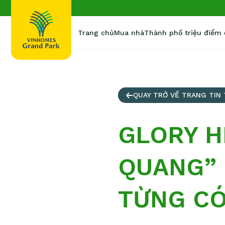
Trang chủ
Mua nhà
Thành phố triệu điểm
QUAY TRỞ VỀ TRANG TIN
GLORY H
QUANG” 
TỪNG C