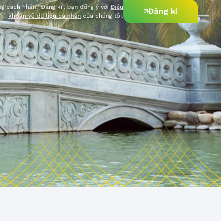
g cách nhấn “Đăng kí”, bạn đồng ý với
Điều
Đăng kí
khoản về dữ liệu cá nhân
của chúng tôi.