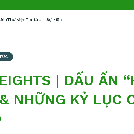
 đến
Thư viện
Tin tức – Sự kiện
 TỨC
EIGHTS | DẤU ẤN 
& NHỮNG KỶ LỤC 
Ó