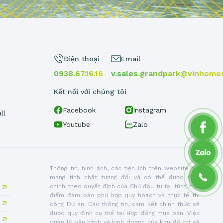
Điện thoại
Email
0938.67.16.16
v.sales.grandpark@vinhome
Kết nối với chúng tôi
Facebook
Instagram
ll
h
Youtube
Zalo
Thông tin, hình ảnh, các tiện ích trên website chỉ
mang tính chất tương đối và có thể được điều
chỉnh theo quyết định của Chủ đầu tư tại từng thời
điểm đảm bảo phù hợp quy hoạch và thực tế thi
công Dự án. Các thông tin, cam kết chính thức sẽ
được quy định cụ thể tại Hợp đồng mua bán. Việc
quản lý, vận hành và kinh doanh của khu đô thị sẽ