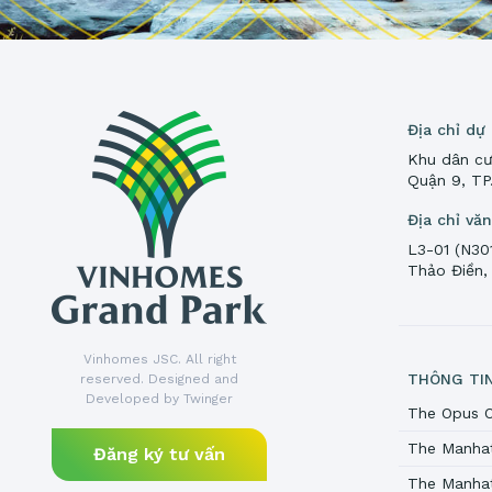
Địa chỉ dự
Khu dân cư
Quận 9, T
Địa chỉ vă
L3-01 (N30
Thảo Điền,
Vinhomes JSC. All right
THÔNG TI
reserved. Designed and
Developed by Twinger
The Opus 
The Manha
Đăng ký tư vấn
The Manhat