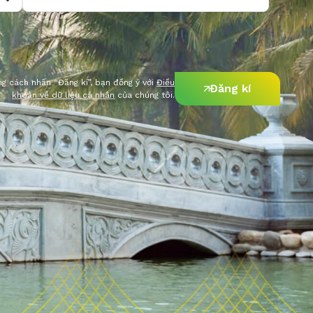
g cách nhấn “Đăng kí”, bạn đồng ý với
Điều
Đăng kí
khoản về dữ liệu cá nhân
của chúng tôi.