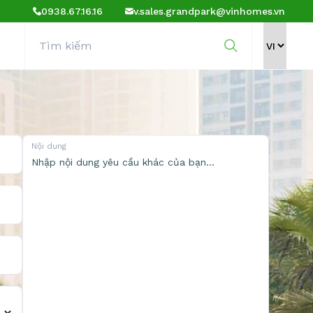
0938.67.16.16
v.sales.grandpark@vinhomes.vn
Nội dung