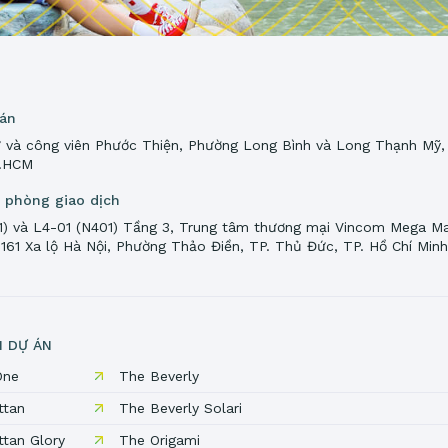
 án
 và công viên Phước Thiện, Phường Long Bình và Long Thạnh Mỹ,
P.HCM
n phòng giao dịch
1) và L4-01 (N401) Tầng 3, Trung tâm thương mại Vincom Mega Ma
 161 Xa lộ Hà Nội, Phường Thảo Điền, TP. Thủ Đức, TP. Hồ Chí Min
N DỰ ÁN
One
The Beverly
ttan
The Beverly Solari
tan Glory
The Origami