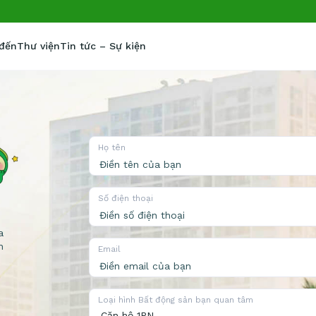
 đến
Thư viện
Tin tức – Sự kiện
Họ tên
Số điện thoại
a
n
Email
Loại hình Bất động sản bạn quan tâm