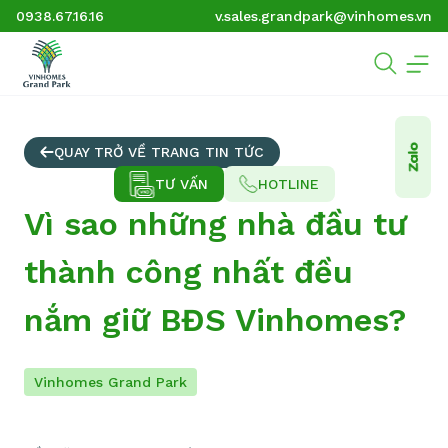
0938.67.16.16
v.sales.grandpark@vinhomes.vn
QUAY TRỞ VỀ TRANG TIN TỨC
TƯ VẤN
HOTLINE
Vì sao những nhà đầu tư
thành công nhất đều
nắm giữ BĐS Vinhomes?
Vinhomes Grand Park