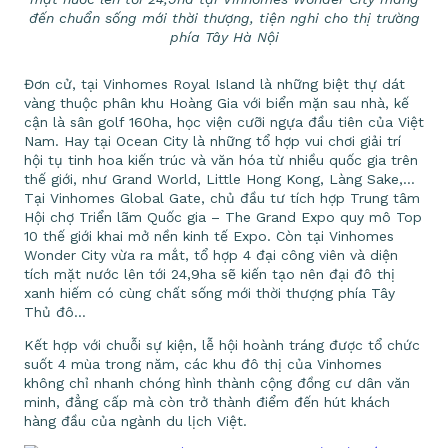
đến chuẩn sống mới thời thượng, tiện nghi cho thị trường
phía Tây Hà Nội
Đơn cử, tại Vinhomes Royal Island là những biệt thự dát
vàng thuộc phân khu Hoàng Gia với biển mặn sau nhà, kế
cận là sân golf 160ha, học viện cưỡi ngựa đầu tiên của Việt
Nam. Hay tại Ocean City là những tổ hợp vui chơi giải trí
hội tụ tinh hoa kiến trúc và văn hóa từ nhiều quốc gia trên
thế giới, như Grand World, Little Hong Kong, Làng Sake,…
Tại Vinhomes Global Gate, chủ đầu tư tích hợp Trung tâm
Hội chợ Triển lãm Quốc gia – The Grand Expo quy mô Top
10 thế giới khai mở nền kinh tế Expo. Còn tại Vinhomes
Wonder City vừa ra mắt, tổ hợp 4 đại công viên và diện
tích mặt nước lên tới 24,9ha sẽ kiến tạo nên đại đô thị
xanh hiếm có cùng chất sống mới thời thượng phía Tây
Thủ đô…
Kết hợp với chuỗi sự kiện, lễ hội hoành tráng được tổ chức
suốt 4 mùa trong năm, các khu đô thị của Vinhomes
không chỉ nhanh chóng hình thành cộng đồng cư dân văn
minh, đẳng cấp mà còn trở thành điểm đến hút khách
hàng đầu của ngành du lịch Việt.