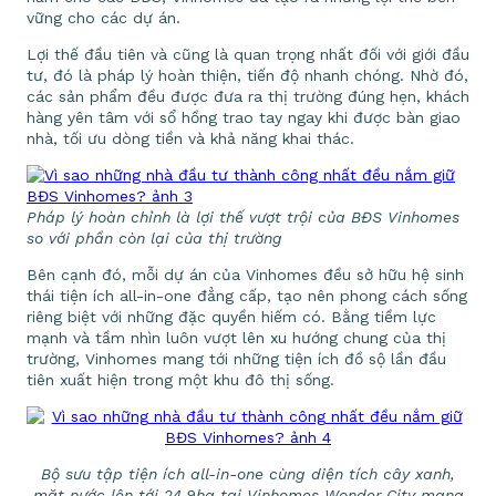
vững cho các dự án.
Lợi thế đầu tiên và cũng là quan trọng nhất đối với giới đầu
tư, đó là pháp lý hoàn thiện, tiến độ nhanh chóng. Nhờ đó,
các sản phẩm đều được đưa ra thị trường đúng hẹn, khách
hàng yên tâm với sổ hồng trao tay ngay khi được bàn giao
nhà, tối ưu dòng tiền và khả năng khai thác.
Pháp lý hoàn chỉnh là lợi thế vượt trội của BĐS Vinhomes
so với phần còn lại của thị trường
Bên cạnh đó, mỗi dự án của Vinhomes đều sở hữu hệ sinh
thái tiện ích all-in-one đẳng cấp, tạo nên phong cách sống
riêng biệt với những đặc quyền hiếm có. Bằng tiềm lực
mạnh và tầm nhìn luôn vượt lên xu hướng chung của thị
trường, Vinhomes mang tới những tiện ích đồ sộ lần đầu
tiên xuất hiện trong một khu đô thị sống.
Bộ sưu tập tiện ích all-in-one cùng diện tích cây xanh,
mặt nước lên tới 24,9ha tại Vinhomes Wonder City mang