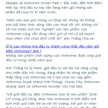
Skylake và Vinhomes Ocean Park 1. Đặc biệt, đến thời điểm
hiện tại, nhà đầu tư này vẫn đang nắm giữ những sản
phẩm đã mua từ 10 năm trước.
“Năm vừa qua giá chung cư tăng vọt nhưng tôi không
bán bởi khai thác dòng tiền cho thuê rất tốt. Không chỉ
tôi mà nhiều anh em “nghiện” các sản phẩm của
Vinhomes cũng vẫn đang nắm giữ và chỉ có kế hoạch
mua thêm chứ chưa định chốt lời”,
anh Thắng chia sẻ.
Những sản phẩm chất lượng của Vinhomes được lòng giới
đầu tư trong nhiều năm qua
Anh Thắng hé lộ thêm, giới đầu tư Hà Nội nói riêng cũng
như miền Bắc nói chung, đang nhắm tới dòng sản phẩm
thấp tầng của Vinhomes với 4 lựa chọn lúc này, gồm
Vinhomes Royal Island (Hải Phòng), Ocean City, Vinhomes
Global Gate và Vinhomes Wonder City (Hà Nội).
“Với giới đầu tư, BĐS Vinhomes luôn là sản phẩm “phải
có” trong giỏ hàng. Mua nhà Vinhomes ở thời điểm mở
bán mức giá luôn hời so với thị trường, bởi giá trị nhận
được luôn vượt xa giá tiền. Đặc biệt, với tốc độ lấp đầy