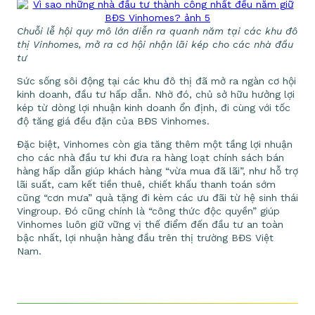
Chuỗi lễ hội quy mô lớn diễn ra quanh năm tại các khu đô
thị Vinhomes, mở ra cơ hội nhận lãi kép cho các nhà đầu
tư
Sức sống sôi động tại các khu đô thị đã mở ra ngàn cơ hội
kinh doanh, đầu tư hấp dẫn. Nhờ đó, chủ sở hữu hưởng lợi
kép từ dòng lợi nhuận kinh doanh ổn định, đi cùng với tốc
độ tăng giá đều đặn của BĐS Vinhomes.
Đặc biệt, Vinhomes còn gia tăng thêm một tầng lợi nhuận
cho các nhà đầu tư khi đưa ra hàng loạt chính sách bán
hàng hấp dẫn giúp khách hàng “vừa mua đã lãi”, như hỗ trợ
lãi suất, cam kết tiền thuê, chiết khấu thanh toán sớm
cũng “cơn mưa” quà tặng đi kèm các ưu đãi từ hệ sinh thái
Vingroup. Đó cũng chính là “công thức độc quyền” giúp
Vinhomes luôn giữ vững vị thế điểm đến đầu tư an toàn
bậc nhất, lợi nhuận hàng đầu trên thị trường BĐS Việt
Nam.