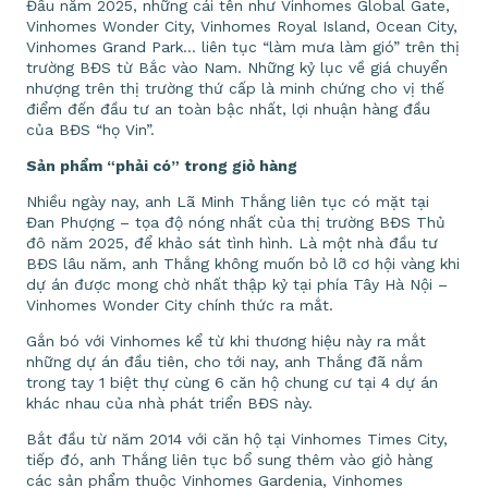
Đầu năm 2025, những cái tên như Vinhomes Global Gate,
Vinhomes Wonder City, Vinhomes Royal Island, Ocean City,
Vinhomes Grand Park… liên tục “làm mưa làm gió” trên thị
trường BĐS từ Bắc vào Nam. Những kỷ lục về giá chuyển
nhượng trên thị trường thứ cấp là minh chứng cho vị thế
điểm đến đầu tư an toàn bậc nhất, lợi nhuận hàng đầu
của BĐS “họ Vin”.
Sản phẩm “phải có” trong giỏ hàng
Nhiều ngày nay, anh Lã Minh Thắng liên tục có mặt tại
Đan Phượng – tọa độ nóng nhất của thị trường BĐS Thủ
đô năm 2025, để khảo sát tình hình. Là một nhà đầu tư
BĐS lâu năm, anh Thắng không muốn bỏ lỡ cơ hội vàng khi
dự án được mong chờ nhất thập kỷ tại phía Tây Hà Nội –
Vinhomes Wonder City chính thức ra mắt.
Gắn bó với Vinhomes kể từ khi thương hiệu này ra mắt
những dự án đầu tiên, cho tới nay, anh Thắng đã nắm
trong tay 1 biệt thự cùng 6 căn hộ chung cư tại 4 dự án
khác nhau của nhà phát triển BĐS này.
Bắt đầu từ năm 2014 với căn hộ tại Vinhomes Times City,
tiếp đó, anh Thắng liên tục bổ sung thêm vào giỏ hàng
các sản phẩm thuộc Vinhomes Gardenia, Vinhomes