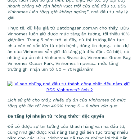
nhanh chóng và vận hành vượt trội của chủ đầu tư, BĐS
Vinhomes luôn tăng giá không ngừng”
, nhà đầu tư này lý
giải.
Thực tế, dữ liệu giá từ Batdongsan.com.vn cho thấy, BĐS
Vinhomes luôn giữ được mức tăng ấn tượng, tối thiểu 10%
giá/năm. Trong 5 năm trở lại đây, dù thị trường liên tục
chịu các cú sốc lớn từ dịch bệnh, dòng tín dụng… các dự
án của Vinhomes vẫn giữ đà tăng giá đều đặn. Cá biệt, có
những dự án như Vinhomes Riverside, Vinhomes Green Bay,
Vinhomes Ocean Park, Vinhomes Imperia… mức tăng
trưởng ghi nhận lên tới 50 – 70%giá/năm.
Lịch sử giá cho thấy, nhiều dự án của Vinhomes có mức
tăng giá lên tới hơn 400% trong 5 – 6 năm vừa qua
Đa tầng lợi nhuận từ “công thức” độc quyền
Để có được sự tin tưởng của khách hàng và nhà đầu tư,
cũng như giữ được khả năng tăng giá liên tục trong nhiều
năm cho các BĐS, Vinhomes đã tạo ra những lợi thế bền