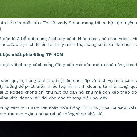
lots kế bên phân khu The Beverly Solari mang tới cơ hội tập luyện
ị.
ộ còn là 3 bể bơi mang 3 phong cách khác nhau, các khu vườn nhi
thao…Các tiện ích khiến tôi thấy mình thật sáng suốt khi đã chọn n
t bậc nhất phía Đông TP HCM
ổi bật với phong cách sống đẳng cấp mà còn mở ra khả năng khai 
odeo quy tụ hàng loạt thương hiệu cao cấp và dịch vụ mua sắm, ẩm
lý tưởng để phát triển nhiều loại hình kinh doanh, từ nhà hàng, q
ại lộ Rodeo không chỉ thu hút cư dân nội khu mà còn kéo theo dò
ăng kinh doanh lâu dài cho các thương hiệu nơi đây.
 trung tâm mua sắm lớn nhất phía Đông TP HCM, The Beverly Solar
nh thu các ngành hàng tại hệ thống shop khối đế.