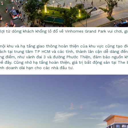
lợi từ dòng khách khổng lồ đổ về Vinhomes Grand Park vui chơi, gi
nội khu và hạ tầng giao thông hoàn thiện của khu vực cũng tạo điề
hách tại trung tâm TP HCM và các tỉnh, thành lân cận dễ dàng đế
ng điểm, như vành đai 3 và đường Phước Thiện, đảm bảo nguồn kh
 đây. Cũng nhờ hạ tầng hoàn thiện, giá trị bất động sản tại The Be
kinh doanh dài hạn cho các nhà đầu tư.