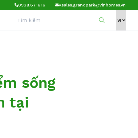
0938.67.16.16
v.sales.grandpark@vinhomes.vn
iểm sống
 tại