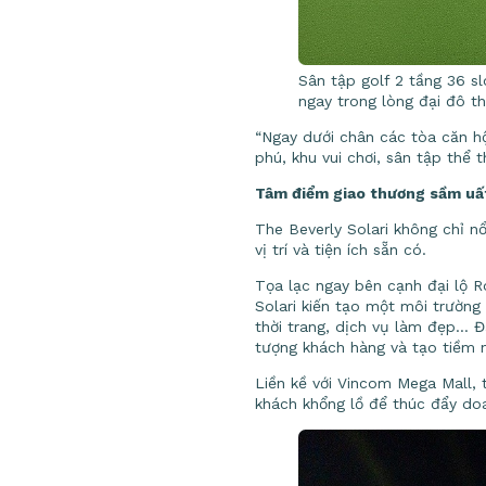
Sân tập golf 2 tầng 36 s
ngay trong lòng đại đô th
“Ngay dưới chân các tòa căn h
phú, khu vui chơi, sân tập thể 
Tâm điểm giao thương sầm uấ
The Beverly Solari không chỉ n
vị trí và tiện ích sẵn có.
Tọa lạc ngay bên cạnh đại lộ R
Solari kiến tạo một môi trường 
thời trang, dịch vụ làm đẹp… Đ
tượng khách hàng và tạo tiềm n
Liền kề với Vincom Mega Mall,
khách khổng lồ để thúc đẩy doa