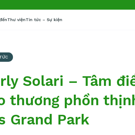
 đến
Thư viện
Tin tức – Sự kiện
 TỨC
rly Solari – Tâm đ
o thương phồn thịnh
s Grand Park