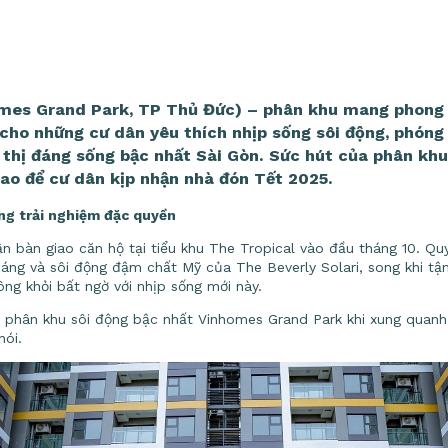
omes Grand Park, TP Thủ Đức) – phân khu mang phong 
 cho những cư dân yêu thích nhịp sống sôi động, phóng
 thị đáng sống bậc nhất Sài Gòn. Sức hút của phân khu
ao để cư dân kịp nhận nhà đón Tết 2025.
ng trải nghiệm đặc quyền
n bàn giao căn hộ tại tiểu khu The Tropical vào đầu tháng 10. Qu
áng và sôi động đậm chất Mỹ của The Beverly Solari, song khi tậ
ông khỏi bất ngờ với nhịp sống mới này.
là phân khu sôi động bậc nhất Vinhomes Grand Park khi xung quanh 
nói.