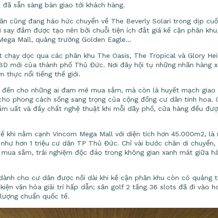
i đã sẵn sàng bàn giao tới khách hàng.
ân cũng đang háo hức chuyển về The Beverly Solari trong dịp cuố
 say đắm được tạo nên bởi chuỗi tiện ích đắt giá kế cận phân kh
Mega Mall, quảng trường Golden Eagle…
t chạy dọc qua các phân khu The Oasis, The Tropical và Glory He
BD mới của thành phố Thủ Đức. Nơi đây hội tụ những nhãn hàng xa
thực nổi tiếng thế giới.
ểm đến cho những ai đam mê mua sắm, mà còn là huyết mạch giao
g cho phong cách sống sang trọng của cộng đồng cư dân tinh hoa.
 sầm uất và đầy chất nghệ thuật khi mỗi dãy phố, cửa hàng đều đượ
thế khi nằm cạnh Vincom Mega Mall với diện tích hơn 45.000m2, là 
như hơn 1 triệu cư dân TP Thủ Đức. Chỉ vài bước chân di chuyển, 
 mua sắm, trải nghiệm độc đáo trong không gian xanh mát giữa hà
dành cho cư dân được nối dài khi kế cận phân khu còn có quảng t
iện văn hóa giải trí hấp dẫn; sân golf 2 tầng 36 slots đã đi vào h
 lượng chuẩn quốc tế.