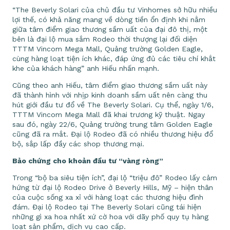
“The Beverly Solari của chủ đầu tư Vinhomes sở hữu nhiều
lợi thế, có khả năng mang về dòng tiền ổn định khi nằm
giữa tâm điểm giao thương sầm uất của đại đô thị, một
bên là đại lộ mua sắm Rodeo thời thượng lại đối diện
TTTM Vincom Mega Mall, Quảng trường Golden Eagle,
cùng hàng loạt tiện ích khác, đáp ứng đủ các tiêu chí khắt
khe của khách hàng” anh Hiếu nhấn mạnh.
Cũng theo anh Hiếu, tâm điểm giao thương sầm uất này
đã thành hình với nhịp kinh doanh sầm uất nên càng thu
hút giới đầu tư đổ về The Beverly Solari. Cụ thể, ngày 1/6,
TTTM Vincom Mega Mall đã khai trương kỹ thuật. Ngay
sau đó, ngày 22/6, Quảng trường trung tâm Golden Eagle
cũng đã ra mắt. Đại lộ Rodeo đã có nhiều thương hiệu đổ
bộ, sắp lấp đầy các shop thương mại.
Bảo chứng cho khoản đầu tư “vàng ròng”
Trong “bộ ba siêu tiện ích”, đại lộ “triệu đô” Rodeo lấy cảm
hứng từ đại lộ Rodeo Drive ở Beverly Hills, Mỹ – hiện thân
của cuộc sống xa xỉ với hàng loạt các thương hiệu đình
đám. Đại lộ Rodeo tại The Beverly Solari cũng tái hiện
những gì xa hoa nhất xứ cờ hoa với dãy phố quy tụ hàng
loạt sản phẩm, dịch vụ cao cấp.