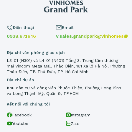
Điện thoại
Email
0938.67.16.16
v.sales.grandpark@vinhomes.vn
Địa chỉ văn phòng giao dịch
L3-01 (N301) và L4-01 (N401) Tầng 3, Trung tâm thương
mại Vincom Mega Mall Thảo Điền, 161 Xa lộ Hà Nội, Phường
Thảo Điền, TP. Thủ Đức, TP. Hồ Chí Minh
Địa chỉ dự án
Khu dân cư và công viên Phước Thiện, Phường Long Bình
và Long Thạnh Mỹ, Quận 9, TP.HCM
Kết nối với chúng tôi
Facebook
Instagram
Youtube
Zalo