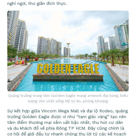
nghỉ ngơi, thư giãn đích thực.
Quảng trường trung tâm Golden Eagle mang artwork đại bàng, biểu
tượng cho chất sống Mỹ tự do, phóng khoáng.
Sự kết hợp giữa Vincom Mega Mall và đại lộ Rodeo, quảng
trường Golden Eagle được ví như “tam giác vàng” tạo nên
tâm điểm thương mại sầm uất bậc nhất, thu hút cư dân
và du khách đổ về phía Đông TP HCM. Đây cũng chính là
cơ hội để giới đầu tư nhanh chóng thu lời từ các kế hoạch