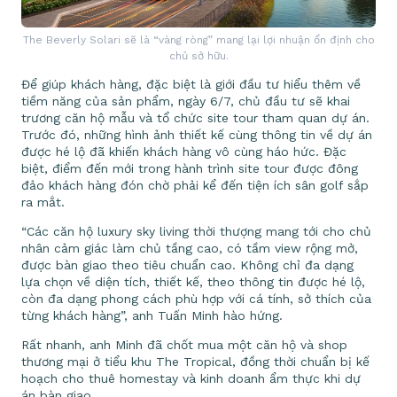
The Beverly Solari sẽ là “vàng ròng” mang lại lợi nhuận ổn định cho
chủ sở hữu.
Để giúp khách hàng, đặc biệt là giới đầu tư hiểu thêm về
tiềm năng của sản phẩm, ngày 6/7, chủ đầu tư sẽ khai
trương căn hộ mẫu và tổ chức site tour tham quan dự án.
Trước đó, những hình ảnh thiết kế cùng thông tin về dự án
được hé lộ đã khiến khách hàng vô cùng háo hức. Đặc
biệt, điểm đến mới trong hành trình site tour được đông
đảo khách hàng đón chờ phải kể đến tiện ích sân golf sắp
ra mắt.
“Các căn hộ luxury sky living thời thượng mang tới cho chủ
nhân cảm giác làm chủ tầng cao, có tầm view rộng mở,
được bàn giao theo tiêu chuẩn cao. Không chỉ đa dạng
lựa chọn về diện tích, thiết kế, theo thông tin được hé lộ,
còn đa dạng phong cách phù hợp với cá tính, sở thích của
từng khách hàng”, anh Tuấn Minh hào hứng.
Rất nhanh, anh Minh đã chốt mua một căn hộ và shop
thương mại ở tiểu khu The Tropical, đồng thời chuẩn bị kế
hoạch cho thuê homestay và kinh doanh ẩm thực khi dự
án bàn giao.