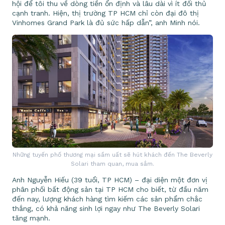
hội để tôi thu về dòng tiền ổn định và lâu dài vì ít đối thủ
cạnh tranh. Hiện, thị trường TP HCM chỉ còn đại đô thị
Vinhomes Grand Park là đủ sức hấp dẫn”, anh Minh nói.
Những tuyến phố thương mại sầm uất sẽ hút khách đến The Beverly
Solari tham quan, mua sắm.
Anh Nguyễn Hiếu (39 tuổi, TP HCM) – đại diện một đơn vị
phân phối bất động sản tại TP HCM cho biết, từ đầu năm
đến nay, lượng khách hàng tìm kiếm các sản phẩm chắc
thắng, có khả năng sinh lợi ngay như The Beverly Solari
tăng mạnh.