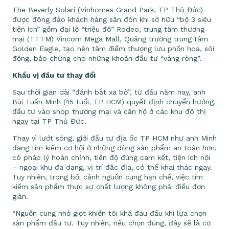
The Beverly Solari (Vinhomes Grand Park, TP Thủ Đức)
được đông đảo khách hàng săn đón khi sở hữu “bộ 3 siêu
tiện ích” gồm đại lộ “triệu đô” Rodeo, trung tâm thương
mại (TTTM) Vincom Mega Mall, Quảng trường trung tâm
Golden Eagle, tạo nên tâm điểm thượng lưu phồn hoa, sôi
động, bảo chứng cho những khoản đầu tư “vàng ròng”.
Khẩu vị đầu tư thay đổi
Sau thời gian dài “đánh bắt xa bờ”, từ đầu năm nay, anh
Bùi Tuấn Minh (45 tuổi, TP HCM) quyết định chuyển hướng,
đầu tư vào shop thương mại và căn hộ ở các khu đô thị
ngay tại TP Thủ Đức.
Thay vì lướt sóng, giới đầu tư địa ốc TP HCM như anh Minh
đang tìm kiếm cơ hội ở những dòng sản phẩm an toàn hơn,
có pháp lý hoàn chỉnh, tiến độ đúng cam kết, tiện ích nội
– ngoại khu đa dạng, vị trí đắc địa, có thể khai thác ngay.
Tuy nhiên, trong bối cảnh nguồn cung hạn chế, việc tìm
kiếm sản phẩm thực sự chất lượng không phải điều đơn
giản.
“Nguồn cung nhỏ giọt khiến tôi khá đau đầu khi lựa chọn
sản phẩm đầu tư. Tuy nhiên, nếu chọn đúng, đây sẽ là cơ