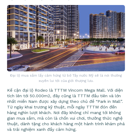
Đại lộ mua sắm lấy cảm hứng từ bờ Tây nước Mỹ sẽ là nơi thường
xuyên lui tới của giới thượng lưu.
Kế cận đại lộ Rodeo là TTTM Vincom Mega Mall. Với diện
tích lên tới 50.000m2, đây cũng là TTTM đầu tiên và lớn
nhất miền Nam được xây dựng theo chủ đề “Park in Mall”.
Từ ngày khai trương kỹ thuật, mỗi ngày TTTM đón đến
hàng nghìn lượt khách. Nơi đây không chỉ mang tới không
gian mua sắm, mà còn là chốn vui chơi, thưởng thức nghệ
thuật, dành tặng cho khách hàng một hành trình khám phá
và trải nghiệm xanh đầy cảm hứng.