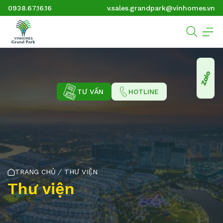
0938.67.16.16
v.sales.grandpark@vinhomes.vn
TƯ VẤN
HOTLINE
TRANG CHỦ
THƯ VIỆN
Thư viện