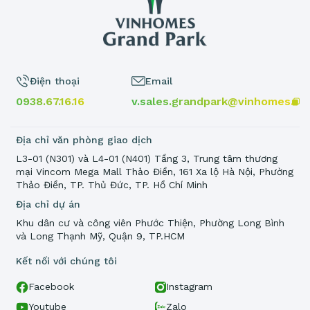
Điện thoại
Email
0938.67.16.16
v.sales.grandpark@vinhomes.vn
Địa chỉ văn phòng giao dịch
L3-01 (N301) và L4-01 (N401) Tầng 3, Trung tâm thương
mại Vincom Mega Mall Thảo Điền, 161 Xa lộ Hà Nội, Phường
Thảo Điền, TP. Thủ Đức, TP. Hồ Chí Minh
Địa chỉ dự án
Khu dân cư và công viên Phước Thiện, Phường Long Bình
và Long Thạnh Mỹ, Quận 9, TP.HCM
Kết nối với chúng tôi
Facebook
Instagram
Youtube
Zalo