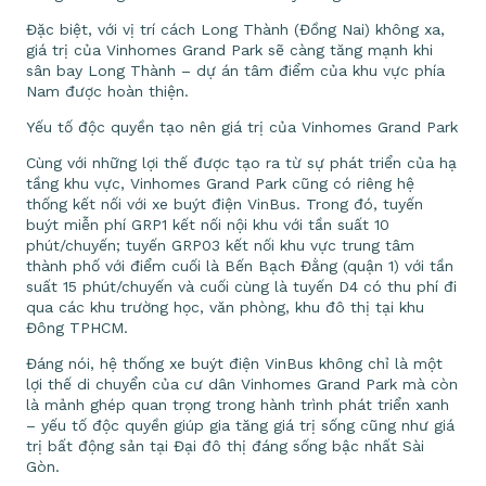
Đặc biệt, với vị trí cách Long Thành (Đồng Nai) không xa,
giá trị của Vinhomes Grand Park sẽ càng tăng mạnh khi
sân bay Long Thành – dự án tâm điểm của khu vực phía
Nam được hoàn thiện.
Yếu tố độc quyền tạo nên giá trị của Vinhomes Grand Park
Cùng với những lợi thế được tạo ra từ sự phát triển của hạ
tầng khu vực, Vinhomes Grand Park cũng có riêng hệ
thống kết nối với xe buýt điện VinBus. Trong đó, tuyến
buýt miễn phí GRP1 kết nối nội khu với tần suất 10
phút/chuyến; tuyến GRP03 kết nối khu vực trung tâm
thành phố với điểm cuối là Bến Bạch Đằng (quận 1) với tần
suất 15 phút/chuyến và cuối cùng là tuyến D4 có thu phí đi
qua các khu trường học, văn phòng, khu đô thị tại khu
Đông TPHCM.
Đáng nói, hệ thống xe buýt điện VinBus không chỉ là một
lợi thế di chuyển của cư dân Vinhomes Grand Park mà còn
là mảnh ghép quan trọng trong hành trình phát triển xanh
– yếu tố độc quyền giúp gia tăng giá trị sống cũng như giá
trị bất động sản tại Đại đô thị đáng sống bậc nhất Sài
Gòn.