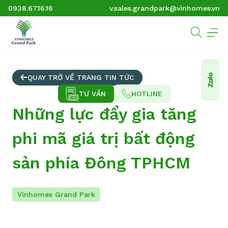
0938.67.16.16
v.sales.grandpark@vinhomes.vn
QUAY TRỞ VỀ TRANG TIN TỨC
TƯ VẤN
HOTLINE
Những lực đẩy gia tăng
phi mã giá trị bất động
sản phía Đông TPHCM
Vinhomes Grand Park