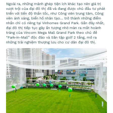
Ngoài ra, những mảnh ghép tiện ích khác tạo nên giá trị
vượt trội của đại đô thị đã và đang được chủ đầu tư phát
triển với tiến độ thần tốc, như Công viên trung tâm, Công
viên ánh sáng, biển hồ nhân tạo… trở thành những điểm
nhấn chỉ có riêng tại Vinhomes Grand Park. Gần đây nhất,
đại đô thị tiếp tục gây ấn tượng nhờ màn ra mắt hoành
tráng của Vincom Mega Mall Grand Park theo chủ đề
“Park-in-Mall” độc đáo và Sân tập golf 2 tầng, mở ra
những trải nghiệm thượng lưu cho cư dân đại đô thị.