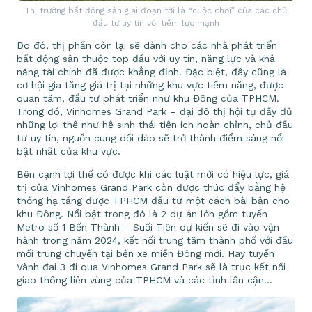
Thị trường bất động sản giai đoạn tới là “cuộc chơi” của các chủ
đầu tư uy tín với tiềm lực mạnh
Do đó, thị phần còn lại sẽ dành cho các nhà phát triển
bất động sản thuộc top đầu với uy tín, năng lực và khả
năng tài chính đã được khẳng định. Đặc biệt, đây cũng là
cơ hội gia tăng giá trị tại những khu vực tiềm năng, được
quan tâm, đầu tư phát triển như khu Đông của TPHCM.
Trong đó, Vinhomes Grand Park – đại đô thị hội tụ đầy đủ
những lợi thế như hệ sinh thái tiện ích hoàn chỉnh, chủ đầu
tư uy tín, nguồn cung dồi dào sẽ trở thành điểm sáng nổi
bật nhất của khu vực.
Bên cạnh lợi thế có được khi các luật mới có hiệu lực, giá
trị của Vinhomes Grand Park còn được thúc đẩy bằng hệ
thống hạ tầng được TPHCM đầu tư một cách bài bản cho
khu Đông. Nổi bật trong đó là 2 dự án lớn gồm tuyến
Metro số 1 Bến Thành – Suối Tiên dự kiến sẽ đi vào vận
hành trong năm 2024, kết nối trung tâm thành phố với đầu
mối trung chuyển tại bến xe miền Đông mới. Hay tuyến
Vành đai 3 đi qua Vinhomes Grand Park sẽ là trục kết nối
giao thông liên vùng của TPHCM và các tỉnh lân cận…