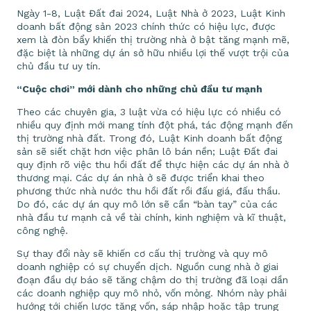
Ngày 1-8, Luật Đất đai 2024, Luật Nhà ở 2023, Luật Kinh
doanh bất động sản 2023 chính thức có hiệu lực, được
xem là đòn bẩy khiến thị trường nhà ở bật tăng mạnh mẽ,
đặc biệt là những dự án sở hữu nhiều lợi thế vượt trội của
chủ đầu tư uy tín.
“Cuộc chơi” mới dành cho những chủ đầu tư mạnh
Theo các chuyên gia, 3 luật vừa có hiệu lực có nhiều có
nhiều quy định mới mang tính đột phá, tác động mạnh đến
thị trường nhà đất. Trong đó, Luật Kinh doanh bất động
sản sẽ siết chặt hơn việc phân lô bán nền; Luật Đất đai
quy định rõ việc thu hồi đất để thực hiện các dự án nhà ở
thương mại. Các dự án nhà ở sẽ được triển khai theo
phương thức nhà nước thu hồi đất rồi đấu giá, đấu thầu.
Do đó, các dự án quy mô lớn sẽ cần “bàn tay” của các
nhà đầu tư mạnh cả về tài chính, kinh nghiệm và kĩ thuật,
công nghệ.
Sự thay đổi này sẽ khiến cơ cấu thị trường và quy mô
doanh nghiệp có sự chuyển dịch. Nguồn cung nhà ở giai
đoạn đầu dự báo sẽ tăng chậm do thị trường đã loại dần
các doanh nghiệp quy mô nhỏ, vốn mỏng. Nhóm này phải
hướng tới chiến lược tăng vốn, sáp nhập hoặc tập trung