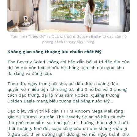
Tầm nhìn “triệu đô” ra Quảng trường Golden Eagle từ các căn hộ
phong cách Luxyry Sky Living.
Không gian sống thượng lưu chuẩn chất Mỹ
The Beverly Solari không chỉ hấp dẫn bởi vị trí đắc địa của
dự án mà còn bởi sở hữu hệ thống tiện ích nội ngoại khu
đa dạng và đẳng cấp.
Theo đó, ngay trong nội khu, cư dân được hưởng đặc
quyền với nhiều tiện ích riêng tư, như 3 hồ bơi với 3 phong
cách đặc trưng, đại lộ mua sắm Rodeo, Quảng trường
Golden Eagle mang biểu tượng đại bàng nước Mỹ…
Đặc biệt, với vị trí kế cận TTTM Vincom Mega Mall rộng
gần 50.000m2, cư dân The Beverly Solari sở hữu cả một
thủ phủ mua sắm, vui chơi giải trí, thưởng thức nghệ thuật
thời thượng. Nhờ đó, cuộc sống của cư dân không khác gì
ở giữa các thiên đường nghỉ dưỡng, với mỗi ngày thảnh thơi