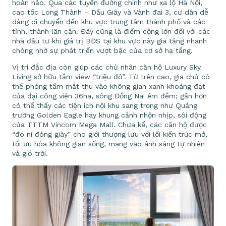
hoàn hảo. Qua các tuyến đường chính như xa lộ Hà Nội,
cao tốc Long Thành – Dầu Giây và Vành đai 3, cư dân dễ
dàng di chuyển đến khu vực trung tâm thành phố và các
tỉnh, thành lân cận. Đây cũng là điểm cộng lớn đối với các
nhà đầu tư khi giá trị BĐS tại khu vực này gia tăng nhanh
chóng nhờ sự phát triển vượt bậc của cơ sở hạ tầng.
Vị trí đắc địa còn giúp các chủ nhân căn hộ Luxury Sky
Living sở hữu tầm view “triệu đô”. Từ trên cao, gia chủ có
thể phóng tầm mắt thu vào không gian xanh khoáng đạt
của đại công viên 36ha, sông Đồng Nai êm đềm; gần hơn
có thể thấy các tiện ích nội khu sang trọng như Quảng
trường Golden Eagle hay khung cảnh nhộn nhịp, sôi động
của TTTM Vincom Mega Mall. Chưa kể, các căn hộ được
“đo ni đóng giày” cho giới thượng lưu với lối kiến trúc mở,
tối ưu hóa không gian sống, mang vào ánh sáng tự nhiên
và gió trời.