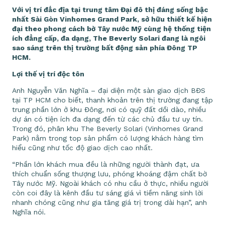
Với vị trí đắc địa tại trung tâm Đại đô thị đáng sống bậc
nhất Sài Gòn Vinhomes Grand Park, sở hữu thiết kế hiện
đại theo phong cách bờ Tây nước Mỹ cùng hệ thống tiện
ích đẳng cấp, đa dạng, The Beverly Solari đang là ngôi
sao sáng trên thị trường bất động sản phía Đông TP
HCM.
Lợi thế vị trí độc tôn
Anh Nguyễn Văn Nghĩa – đại diện một sàn giao dịch BĐS
tại TP HCM cho biết, thanh khoản trên thị trường đang tập
trung phần lớn ở khu Đông, nơi có quỹ đất dồi dào, nhiều
dự án có tiện ích đa dạng đến từ các chủ đầu tư uy tín.
Trong đó, phân khu The Beverly Solari (Vinhomes Grand
Park) nằm trong top sản phẩm có lượng khách hàng tìm
hiểu cũng như tốc độ giao dịch cao nhất.
“Phần lớn khách mua đều là những người thành đạt, ưa
thích chuẩn sống thượng lưu, phóng khoáng đậm chất bờ
Tây nước Mỹ. Ngoài khách có nhu cầu ở thực, nhiều người
còn coi đây là kênh đầu tư sáng giá vì tiềm năng sinh lời
nhanh chóng cũng như gia tăng giá trị trong dài hạn”, anh
Nghĩa nói.