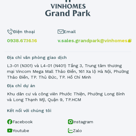
Điện thoại
Email
0938.67.16.16
v.sales.grandpark@vinhomes.vn
Địa chỉ văn phòng giao dịch
L3-01 (N301) và L4-01 (N401) Tầng 3, Trung tâm thương
mại Vincom Mega Mall Thảo Điền, 161 Xa lộ Hà Nội, Phường
Thảo Điền, TP. Thủ Đức, TP. Hồ Chí Minh
Địa chỉ dự án
Khu dân cư và công viên Phước Thiện, Phường Long Bình
và Long Thạnh Mỹ, Quận 9, TP.HCM
Kết nối với chúng tôi
Facebook
Instagram
Youtube
Zalo