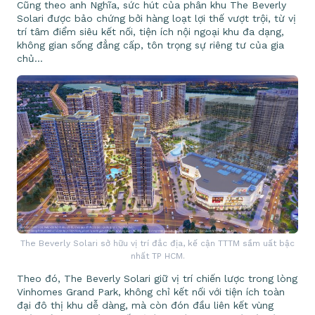
Cũng theo anh Nghĩa, sức hút của phân khu The Beverly
Solari được bảo chứng bởi hàng loạt lợi thế vượt trội, từ vị
trí tâm điểm siêu kết nối, tiện ích nội ngoại khu đa dạng,
không gian sống đẳng cấp, tôn trọng sự riêng tư của gia
chủ…
The Beverly Solari sở hữu vị trí đắc địa, kế cận TTTM sầm uất bậc
nhất TP HCM.
Theo đó, The Beverly Solari giữ vị trí chiến lược trong lòng
Vinhomes Grand Park, không chỉ kết nối với tiện ích toàn
đại đô thị khu dễ dàng, mà còn đón đầu liên kết vùng