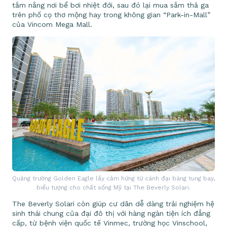
tắm nắng nơi bể bơi nhiệt đới, sau đó lại mua sắm thả ga
trên phố cọ thơ mộng hay trong không gian “Park-in-Mall”
của Vincom Mega Mall.
Quảng trường Golden Eagle lấy cảm hứng từ cánh đại bàng tung bay,
biểu tượng cho chất sống Mỹ tại The Beverly Solari.
The Beverly Solari còn giúp cư dân dễ dàng trải nghiệm hệ
sinh thái chung của đại đô thị với hàng ngàn tiện ích đẳng
cấp, từ bệnh viện quốc tế Vinmec, trường học Vinschool,