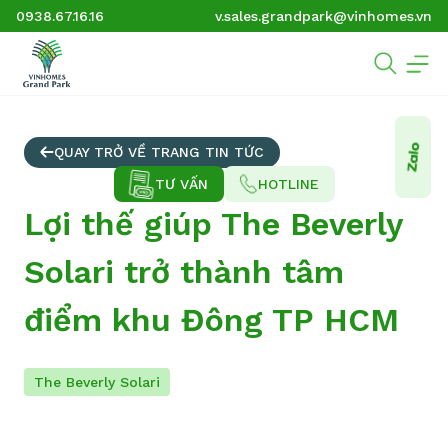
0938.67.16.16
v.sales.grandpark@vinhomes.vn
QUAY TRỞ VỀ TRANG TIN TỨC
TƯ VẤN
HOTLINE
Lợi thế giúp The Beverly
Solari trở thành tâm
điểm khu Đông TP HCM
The Beverly Solari