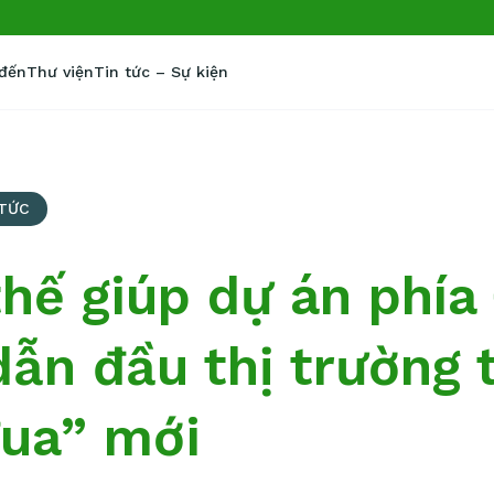
 đến
Thư viện
Tin tức – Sự kiện
 TỨC
thế giúp dự án phí
ẫn đầu thị trường 
ua” mới