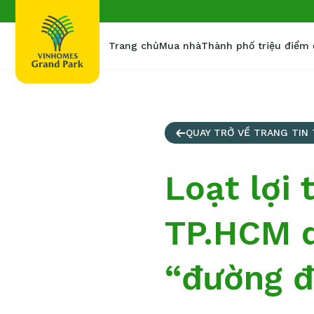
Trang chủ
Mua nhà
Thành phố triệu điểm
QUAY TRỞ VỀ TRANG TIN
Loạt lợi 
TP.HCM d
“đường đ