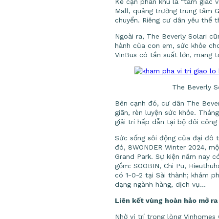
Kế cận phân khu là “tam giác 
Mall, quảng trường trung tâm G
chuyển. Riêng cư dân yêu thể t
Ngoài ra, The Beverly Solari cũ
hành của con em, sức khỏe cho 
VinBus có tần suất lớn, mang t
The Beverly S
Bên cạnh đó, cư dân The Beverl
giãn, rèn luyện sức khỏe. Tháng
giải trí hấp dẫn tại bộ đôi công
Sức sống sôi động của đại đô t
đó, 8WONDER Winter 2024, một 
Grand Park. Sự kiện năm nay c
gồm: SOOBIN, Chi Pu, Hieuthuh
có 1-0-2 tại Sài thành; khám p
dạng ngành hàng, dịch vụ…
Liên kết vùng hoàn hảo mở ra 
Nhờ vị trí trong lòng Vinhomes 