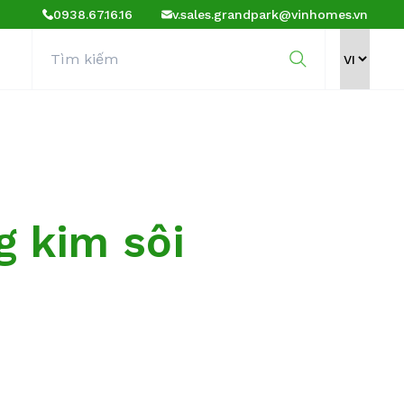
0938.67.16.16
v.sales.grandpark@vinhomes.vn
g kim sôi