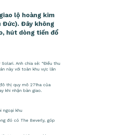
 giao lộ hoàng kim
ủ Đức). Đây không
o, hút dòng tiền đổ
olari. Anh chia sẻ: “Điều thu
 án này với toàn khu vực lân
i đô thị quy mô 271ha của
ay khi nhận bàn giao.
ội ngoại khu
rong đó có The Beverly, góp