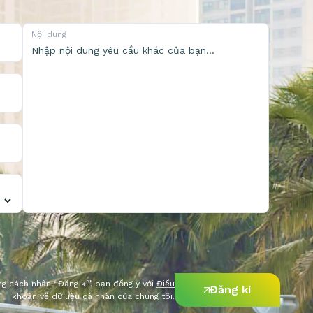
Nội dung
g cách nhấn “Đăng kí”, bạn đồng ý với
Điều
Đăng kí
khoản về dữ liệu cá nhân
của chúng tôi.