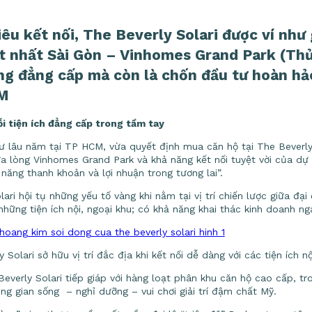
siêu kết nối, The Beverly Solari được ví như
tốt nhất Sài Gòn – Vinhomes Grand Park (Th
ống đẳng cấp mà còn là chốn đầu tư hoàn hả
CM
ỗi tiện ích đẳng cấp trong tầm tay
 lâu năm tại TP HCM, vừa quyết định mua căn hộ tại The Beverly S
giữa lòng Vinhomes Grand Park và khả năng kết nối tuyệt vời của dự
 năng thanh khoản và lợi nhuận trong tương lai”.
ri hội tụ những yếu tố vàng khi nằm tại vị trí chiến lược giữa đạ
 những tiện ích nội, ngoại khu; có khả năng khai thác kinh doanh ng
 Solari sở hữu vị trí đắc địa khi kết nối dễ dàng với các tiện ích n
everly Solari tiếp giáp với hàng loạt phân khu căn hộ cao cấp, t
g gian sống – nghỉ dưỡng – vui chơi giải trí đậm chất Mỹ.