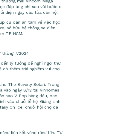
âm thương mại Vincom Mega
ợc đáp ứng chỉ sau vài bước di
ối diện ngay các tòa căn hộ.
giúp cư dân an tâm về việc học
xe, sở hữu hệ thống xe điện
 tâm TP HCM.
ừ tháng 7/2024
đến lý tưởng để nghỉ ngơi thư
ẽ có thêm trải nghiệm vui chơi,
ho The Beverly Solari. Trong
a vào ngày 8/12 tại Vinhomes
dàn sao V-Pop hàng đầu, bao
h vào chuỗi lễ hội Giáng sinh
asy On Ice; chuỗi hội chợ đa
năng liên kết vùng rộng lớn. Từ