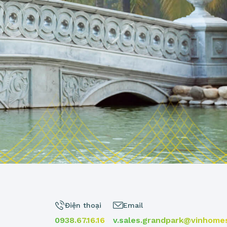
Điện thoại
Email
0938.67.16.16
v.sales.grandpark@vinhome