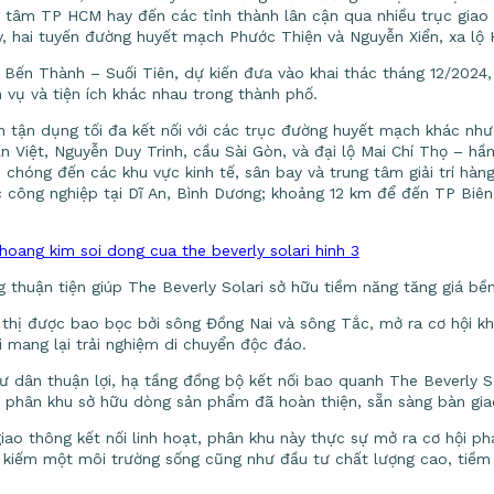
g tâm TP HCM hay đến các tỉnh thành lân cận qua nhiều trục giao
 hai tuyến đường huyết mạch Phước Thiện và Nguyễn Xiển, xa lộ H
Bến Thành – Suối Tiên, dự kiến đưa vào khai thác tháng 12/2024,
 vụ và tiện ích khác nhau trong thành phố.
òn tận dụng tối đa kết nối với các trục đường huyết mạch khác nh
 Việt, Nguyễn Duy Trinh, cầu Sài Gòn, và đại lộ Mai Chí Thọ – hầ
 chóng đến các khu vực kinh tế, sân bay và trung tâm giải trí hà
 công nghiệp tại Dĩ An, Bình Dương; khoảng 12 km để đến TP Biên
 thuận tiện giúp The Beverly Solari sở hữu tiềm năng tăng giá bề
ô thị được bao bọc bởi sông Đồng Nai và sông Tắc, mở ra cơ hội kh
i mang lại trải nghiệm di chuyển độc đáo.
 cư dân thuận lợi, hạ tầng đồng bộ kết nối bao quanh The Beverly 
t phân khu sở hữu dòng sản phẩm đã hoàn thiện, sẵn sàng bàn gia
 giao thông kết nối linh hoạt, phân khu này thực sự mở ra cơ hội ph
kiếm một môi trường sống cũng như đầu tư chất lượng cao, tiềm n