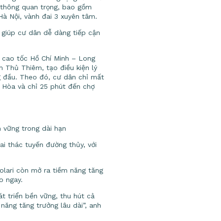
 thông quan trọng, bao gồm
à Nội, vành đai 3 xuyên tâm.
 giúp cư dân dễ dàng tiếp cận
ư cao tốc Hồ Chí Minh – Long
m Thủ Thiêm, tạo điều kiện lý
ng đầu. Theo đó, cư dân chỉ mất
 Hòa và chỉ 25 phút đến chợ
n vững trong dài hạn
ai thác tuyến đường thủy, với
Solari còn mở ra tiềm năng tăng
o ngay.
át triển bền vững, thu hút cả
ăng tăng trưởng lâu dài”, anh