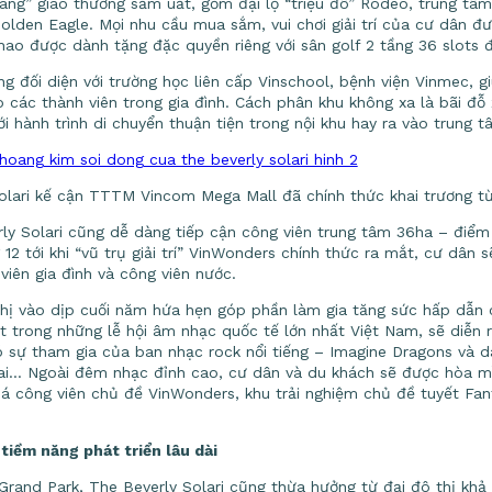
vàng” giao thương sầm uất, gồm đại lộ “triệu đô” Rodeo, trung t
olden Eagle. Mọi nhu cầu mua sắm, vui chơi giải trí của cư dân đư
hao được dành tặng đặc quyền riêng với sân golf 2 tầng 36 slots đ
ng đối diện với trường học liên cấp Vinschool, bệnh viện Vinmec, 
các thành viên trong gia đình. Cách phân khu không xa là bãi đỗ 
ới hành trình di chuyển thuận tiện trong nội khu hay ra vào trung
olari kế cận TTTM Vincom Mega Mall đã chính thức khai trương t
y Solari cũng dễ dàng tiếp cận công viên trung tâm 36ha – điểm 
 12 tới khi “vũ trụ giải trí” VinWonders chính thức ra mắt, cư dân s
 viên gia đình và công viên nước.
hị vào dịp cuối năm hứa hẹn góp phần làm gia tăng sức hấp dẫn c
trong những lễ hội âm nhạc quốc tế lớn nhất Việt Nam, sẽ diễn r
ó sự tham gia của ban nhạc rock nổi tiếng – Imagine Dragons và 
ai… Ngoài đêm nhạc đỉnh cao, cư dân và du khách sẽ được hòa mìn
há công viên chủ đề VinWonders, khu trải nghiệm chủ đề tuyết Fant
tiềm năng phát triển lâu dài
Grand Park, The Beverly Solari cũng thừa hưởng từ đại đô thị khả 