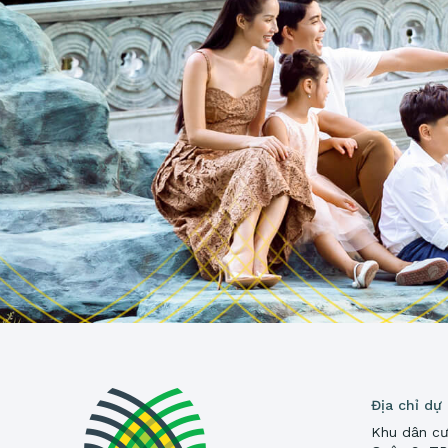
Địa chỉ dự
Khu dân cư