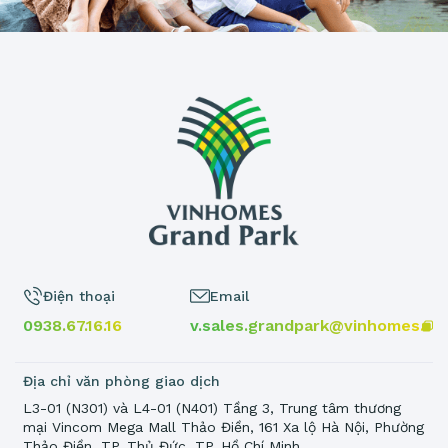
Điện thoại
Email
0938.67.16.16
v.sales.grandpark@vinhomes.vn
Địa chỉ văn phòng giao dịch
L3-01 (N301) và L4-01 (N401) Tầng 3, Trung tâm thương
mại Vincom Mega Mall Thảo Điền, 161 Xa lộ Hà Nội, Phường
Thảo Điền, TP. Thủ Đức, TP. Hồ Chí Minh