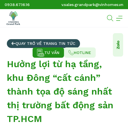
0938.67.16.16
v.sales.grandpark@vinhomes.vn
QUAY TRỞ VỀ TRANG TIN TỨC
TƯ VẤN
HOTLINE
Hưởng lợi từ hạ tầng,
khu Đông “cất cánh”
thành tọa độ sáng nhất
thị trường bất động sản
TP.HCM