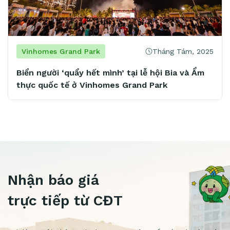
25
Tháng Tám, 2025
Vinhomes Grand Park
Mở 4 cơ sở chỉ trong 2 năm, chủ chuỗi spa nổi
tiếng khẳng định: “Vinhomes Grand Park là
mảnh đất vàng tiềm năng”
Nhận báo giá
trực tiếp từ CĐT