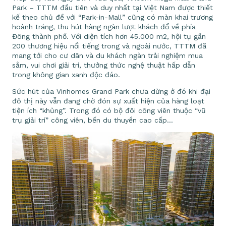
Park – TTTM đầu tiên và duy nhất tại Việt Nam được thiết
kế theo chủ đề với “Park-in-Mall” cũng có màn khai trương
hoành tráng, thu hút hàng ngàn lượt khách đổ về phía
Đông thành phố. Với diện tích hơn 45.000 m2, hội tụ gần
200 thương hiệu nổi tiếng trong và ngoài nước, TTTM đã
mang tới cho cư dân và du khách ngàn trải nghiệm mua
sắm, vui chơi giải trí, thưởng thức nghệ thuật hấp dẫn
trong không gian xanh độc đáo.
Sức hút của Vinhomes Grand Park chưa dừng ở đó khi đại
đô thị này vẫn đang chờ đón sự xuất hiện của hàng loạt
tiện ích “khủng”. Trong đó có bộ đôi công viên thuộc “vũ
trụ giải trí” công viên, bến du thuyền cao cấp…