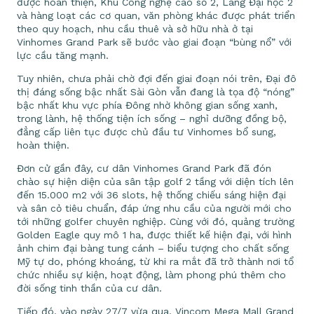
được hoàn thiện, Khu Công nghệ cao số 2, Làng Đại học 2
và hàng loạt các cơ quan, văn phòng khác được phát triển
theo quy hoạch, nhu cầu thuê và sở hữu nhà ở tại
Vinhomes Grand Park sẽ bước vào giai đoạn “bùng nổ” với
lực cầu tăng mạnh.
Tuy nhiên, chưa phải chờ đợi đến giai đoạn nói trên, Đại đô
thị đáng sống bậc nhất Sài Gòn vẫn đang là tọa độ “nóng”
bậc nhất khu vực phía Đông nhờ không gian sống xanh,
trong lành, hệ thống tiện ích sống – nghỉ dưỡng đồng bộ,
đẳng cấp liên tục được chủ đầu tư Vinhomes bổ sung,
hoàn thiện.
Đơn cử gần đây, cư dân Vinhomes Grand Park đã đón
chào sự hiện diện của sân tập golf 2 tầng với diện tích lên
đến 15.000 m2 với 36 slots, hệ thống chiếu sáng hiện đại
và sân cỏ tiêu chuẩn, đáp ứng nhu cầu của người mới cho
tới những golfer chuyên nghiệp. Cùng với đó, quảng trường
Golden Eagle quy mô 1 ha, được thiết kế hiện đại, với hình
ảnh chim đại bàng tung cánh – biểu tượng cho chất sống
Mỹ tự do, phóng khoáng, từ khi ra mắt đã trở thành nơi tổ
chức nhiều sự kiện, hoạt động, làm phong phú thêm cho
đời sống tinh thần của cư dân.
Tiếp đó, vào ngày 27/7 vừa qua, Vincom Mega Mall Grand