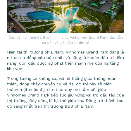
Các tiện ích mới đã thành hình giúp Vinhomes Grand Park hấp dẫn
cư dân và giới đầu tư tìm về
Hiện tại thị trường phía Nam, Vinhomes Grand Park đang là
nơi an cư đẳng cấp bậc nhất và cũng là khoản đầu tư tiềm
năng, đón đầu được sự phát triển mạnh mẽ của hạ tầng
khu vực.
Trong tương lai không xa, với hệ thống giao thông hoàn
thiện, dòng chảy chuyển cư về đại đô thị này sẽ biến
thành một cuộc đại di cư có quy mô tầm cỡ, giúp
Vinhomes Grand Park tiếp tục giữ vững vai trò đầu tàu của
thị trường. Đây cũng là lợi thế giúp khu Đông trở thành tọa
độ sáng nhất trên thị trường BĐS phía Nam.