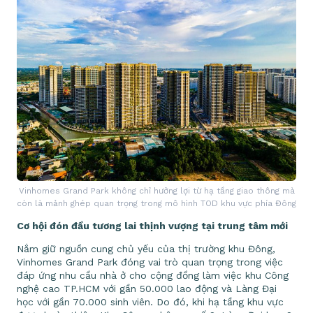
Vinhomes Grand Park không chỉ hưởng lợi từ hạ tầng giao thông mà
còn là mảnh ghép quan trọng trong mô hình TOD khu vực phía Đông
Cơ hội đón đầu tương lai thịnh vượng tại trung tâm mới
Nắm giữ nguồn cung chủ yếu của thị trường khu Đông,
Vinhomes Grand Park đóng vai trò quan trọng trong việc
đáp ứng nhu cầu nhà ở cho cộng đồng làm việc khu Công
nghệ cao TP.HCM với gần 50.000 lao động và Làng Đại
học với gần 70.000 sinh viên. Do đó, khi hạ tầng khu vực