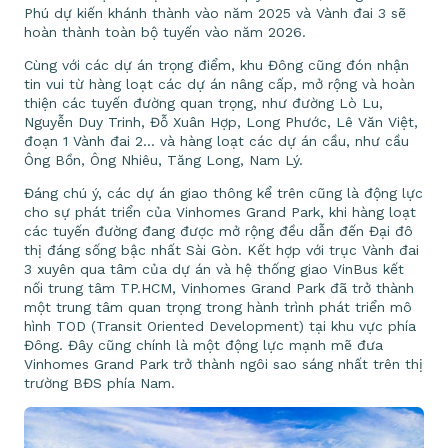
Phú dự kiến khánh thành vào năm 2025 và Vành đai 3 sẽ
hoàn thành toàn bộ tuyến vào năm 2026.
Cùng với các dự án trọng điểm, khu Đông cũng đón nhận
tin vui từ hàng loạt các dự án nâng cấp, mở rộng và hoàn
thiện các tuyến đường quan trọng, như đường Lò Lu,
Nguyễn Duy Trinh, Đỗ Xuân Hợp, Long Phước, Lê Văn Việt,
đoạn 1 Vành đai 2… và hàng loạt các dự án cầu, như cầu
Ông Bồn, Ông Nhiêu, Tăng Long, Nam Lý.
Đáng chú ý, các dự án giao thông kể trên cũng là động lực
cho sự phát triển của Vinhomes Grand Park, khi hàng loạt
các tuyến đường đang được mở rộng đều dẫn đến Đại đô
thị đáng sống bậc nhất Sài Gòn. Kết hợp với trục Vành đai
3 xuyên qua tâm của dự án và hệ thống giao VinBus kết
nối trung tâm TP.HCM, Vinhomes Grand Park đã trở thành
một trung tâm quan trọng trong hành trình phát triển mô
hình TOD (Transit Oriented Development) tại khu vực phía
Đông. Đây cũng chính là một động lực mạnh mẽ đưa
Vinhomes Grand Park trở thành ngôi sao sáng nhất trên thị
trường BĐS phía Nam.