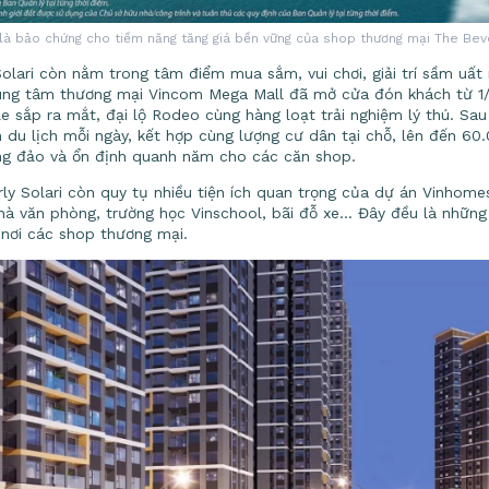
là bảo chứng cho tiềm năng tăng giá bền vững của shop thương mại The Beve
lari còn nằm trong tâm điểm mua sắm, vui chơi, giải trí sầm uất n
rung tâm thương mại Vincom Mega Mall đã mở cửa đón khách từ 1/6,
 sắp ra mắt, đại lộ Rodeo cùng hàng loạt trải nghiệm lý thú. Sau 
 du lịch mỗi ngày, kết hợp cùng lượng cư dân tại chỗ, lên đến 60.
g đảo và ổn định quanh năm cho các căn shop.
ly Solari còn quy tụ nhiều tiện ích quan trọng của dự án Vinhome
hà văn phòng, trường học Vinschool, bãi đỗ xe… Đây đều là những
 nơi các shop thương mại.