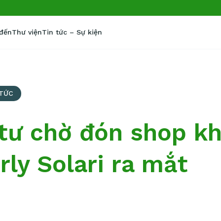
 đến
Thư viện
Tin tức – Sự kiện
 TỨC
 tư chờ đón shop kh
rly Solari ra mắt