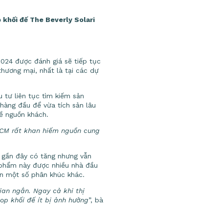
p khối đế The Beverly Solari
2024 được đánh giá sẽ tiếp tục
hương mại, nhất là tại các dự
 tư liên tục tìm kiếm sản
hàng đầu để vừa tích sản lâu
về nguồn khách.
.HCM rất khan hiếm nguồn cung
g gần đây có tăng nhưng vẫn
 phẩm này được nhiều nhà đầu
ơn một số phân khúc khác.
ian ngắn. Ngay cả khi thị
op khối đế ít bị ảnh hưởng
”, bà