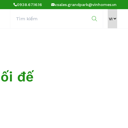
0938.67.16.16
v.sales.grandpark@vinhomes.vn
ối đế