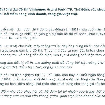
giữa lòng đại đô thị Vinhomes Grand Park (TP. Thủ Đức), các sho
” bởi tiềm năng kinh doanh, tăng giá vượt trội.
huyển biến tích cực, thị trường bất động sản (BĐS) nửa cuối năm 
ền đầu tư được nhiều chuyên gia dự báo sẽ đổ về phân khúc BĐS t
có cư dân về ở đông đúc.
 TP.HCM) cho biết, mấy tháng trở lại đây ông cùng nhiều nhà đầu
iao trong các khu đô thị. Theo nhà đầu tư này, đây là lựa chọn 
 doanh, thu về dòng tiền ổn định, liên tục vì chẳng phải bận tâm 
rong khu đô thị all-in-one không phải dễ dàng bởi thị trường TP
n giao thời điểm hiện tại
”, ông Quân cho hay.
à đầu tư kinh nghiệm tại TP. Thủ Đức, cho hay lãi suất ngân hàn
ư BĐS, nhất là shop khối đế trong các khu đô thị đông dân. Sản
ng có hạn, tiềm năng khai thác cho thuê cũng như tăng giá tốt h
 điểm nhu cầu phục hồi có thể đem lại lợi nhuận cao trong thời g
iêu dùng của cư dân vẫn không giảm, giúp việc kinh doanh của sh