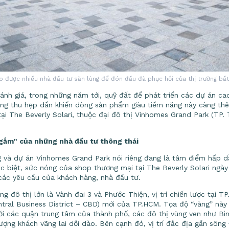
o được nhiều nhà đầu tư săn lùng để đón đầu đà phục hồi của thị trường bấ
ánh giá, trong những năm tới, quỹ đất để phát triển các dự án cao
ng thu hẹp dần khiến dòng sản phẩm giàu tiềm năng này càng thêm
i The Beverly Solari, thuộc đại đô thị Vinhomes Grand Park (TP. 
ngắm” của những nhà đầu tư thông thái
 và dự án Vinhomes Grand Park nói riêng đang là tâm điểm hấp dẫ
 biệt, sức nóng của shop thương mại tại The Beverly Solari ngày 
các yêu cầu của khách hàng, nhà đầu tư.
ng đô thị lớn là Vành đai 3 và Phước Thiện, vị trí chiến lược tại 
ntral Business District – CBD) mới của TP.HCM. Tọa độ “vàng” nà
i với các quận trung tâm của thành phố, các đô thị vùng ven như B
ượng khách vãng lai dồi dào. Bên cạnh đó, vị trí đắc địa gần sông