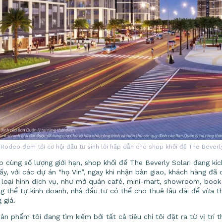
m Rodeo đem tới cơ hội đầu tư sinh lời hấp dẫn cho shop khối đế The Beverl
p cùng số lượng giới hạn, shop khối đế The Beverly Solari đang kí
ấy, với các dự án “họ Vin”, ngay khi nhận bàn giao, khách hàng đã 
ng loại hình dịch vụ, như mở quán café, mini-mart, showroom, boo
 thể tự kinh doanh, nhà đầu tư có thể cho thuê lâu dài để vừa t
 giá.
n phẩm tôi đang tìm kiếm bởi tất cả tiêu chí tôi đặt ra từ vị trí t