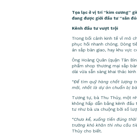
Tọa lạc ở vị trí “kim cương” 
đang được giới đầu tư “săn đón
Kênh đầu tư vượt trội
Trong bối cảnh kinh tế vĩ mô c
phục hồi nhanh chóng. Dòng ti
án sắp bàn giao, hay khu vực 
Ông Hoàng Quân (quận Tân Bình,
phẩm shop thương mại sắp bàn g
dài vừa sẵn sàng khai thác kinh
“
Để tìm quỹ hàng chất lượng t
mới, nhất là dự án chuẩn bị bà
Tương tự, bà Thu Thủy, một nh
không hấp dẫn bằng kênh đầu t
tư như bà ưa chuộng bởi số lượ
“
Chưa kể, xuống tiền đúng thời
trường khó khăn thì nhu cầu t
Thủy cho biết.