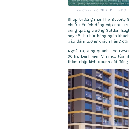
Tọa độ vàng ở CBD TP. Thủ Đức 
Shop thương mại The Beverly So
chuỗi tiện ích đẳng cấp như, t
cùng quảng trường Golden Eagle
này sẽ thu hút hàng ngàn khách
bảo đảm lượng khách hàng đôn
Ngoài ra, xung quanh The Bever
36 ha, bệnh viện Vinmec, tòa n
thêm nhịp kinh doanh sôi động