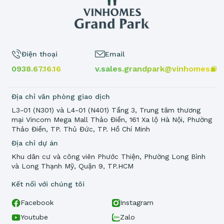
Điện thoại
Email
0938.67.16.16
v.sales.grandpark@vinhomes.vn
Địa chỉ văn phòng giao dịch
L3-01 (N301) và L4-01 (N401) Tầng 3, Trung tâm thương
mại Vincom Mega Mall Thảo Điền, 161 Xa lộ Hà Nội, Phường
Thảo Điền, TP. Thủ Đức, TP. Hồ Chí Minh
Địa chỉ dự án
Khu dân cư và công viên Phước Thiện, Phường Long Bình
và Long Thạnh Mỹ, Quận 9, TP.HCM
Kết nối với chúng tôi
Facebook
Instagram
Youtube
Zalo