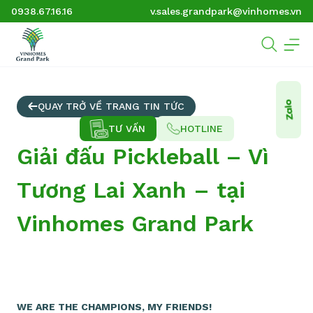
0938.67.16.16
v.sales.grandpark@vinhomes.vn
QUAY TRỞ VỀ TRANG TIN TỨC
TƯ VẤN
HOTLINE
Giải đấu Pickleball – Vì
Tương Lai Xanh – tại
Vinhomes Grand Park
WE ARE THE CHAMPIONS, MY FRIENDS!