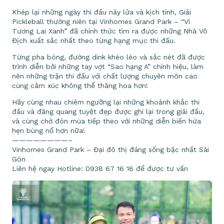
Khép lại những ngày thi đấu nảy lửa và kịch tính, Giải
Pickleball thường niên tại Vinhomes Grand Park – “Vì
Tương Lai Xanh” đã chính thức tìm ra được những Nhà Vô
Địch xuất sắc nhất theo từng hạng mục thi đấu.
Từng pha bóng, đường dink khéo léo và sắc nét đã được
trình diễn bởi những tay vợt “Sao hạng A” chính hiệu, làm
nên những trận thi đấu với chất lượng chuyên môn cao
cùng cảm xúc không thể thăng hoa hơn!
Hãy cùng nhau chiêm ngưỡng lại những khoảnh khắc thi
đấu và đăng quang tuyệt đẹp được ghi lại trong giải đấu,
và cùng chờ đón mùa tiếp theo với những diễn biến hứa
hẹn bùng nổ hơn nữa!
————————–
Vinhomes Grand Park – Đại đô thị đáng sống bậc nhất Sài
Gòn
Liên hệ ngay Hotline: 0938 67 16 16 để được tư vấn