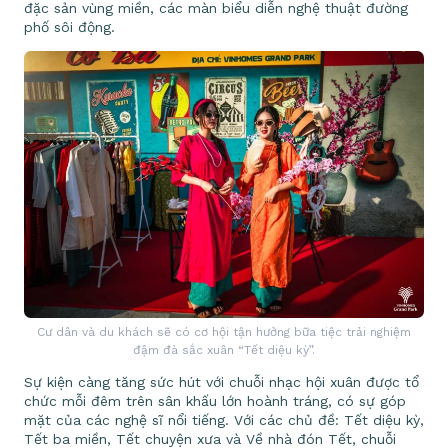
đặc sản vùng miền, các màn biểu diễn nghệ thuật đường
phố sôi động.
Cư dân và du khách sẽ có cơ hội tận hưởng bữa tiệc trải nghiệm
đậm đà sắc xuân “Tết diệu kỳ”.
Sự kiện càng tăng sức hút với chuỗi nhạc hội xuân được tổ
chức mỗi đêm trên sân khấu lớn hoành tráng, có sự góp
mặt của các nghệ sĩ nổi tiếng. Với các chủ đề: Tết diệu kỳ,
Tết ba miền, Tết chuyện xưa và Về nhà đón Tết, chuỗi