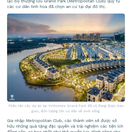
lạc bộ thượng lưu Grand Park (Metropolitan Club) quy tụ
các cư dân tinh hoa đã chọn an cư tại đại đô thị.
Phần lớn các dự án tại Vinhomes Grand Park đã và đang được bàn
giao, đón lượng lớn cư dân về sinh sống.
Gia nhập Metropolitan Club, các thành viên sẽ được sở
hữu những quà tặng đặc quyền và trải nghiệm các tiện ích
đẳng cấp, xa hoa nhất như thẻ quyền lực dành riêng cho