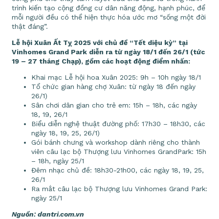
trình kiến tạo cộng đồng cư dân năng động, hạnh phúc, để
mỗi người đều có thể hiện thực hóa ước mơ “sống một đời
thật đáng”.
Lễ hội Xuân Ất Tỵ 2025 với chủ đề “Tết diệu kỳ” tại
Vinhomes Grand Park diễn ra từ ngày 18/1 đến 26/1 (tức
19 – 27 tháng Chạp), gồm các hoạt động điểm nhấn:
Khai mạc Lễ hội hoa Xuân 2025: 9h – 10h ngày 18/1
Tổ chức gian hàng chợ Xuân: từ ngày 18 đến ngày
26/1)
Sân chơi dân gian cho trẻ em: 15h – 18h, các ngày
18, 19, 26/1
Biểu diễn nghệ thuật đường phố: 17h30 – 18h30, các
ngày 18, 19, 25, 26/1)
Gói bánh chưng và workshop dành riêng cho thành
viên câu lạc bộ Thượng lưu Vinhomes GrandPark: 15h
– 18h, ngày 25/1
Đêm nhạc chủ đề: 18h30-21h00, các ngày 18, 19, 25,
26/1
Ra mắt câu lạc bộ Thượng lưu Vinhomes Grand Park:
ngày 25/1
Nguồn: dantri.com.vn