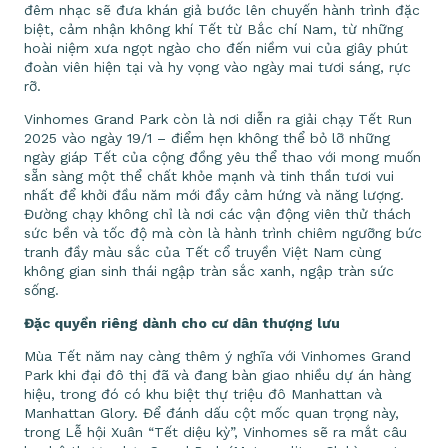
đêm nhạc sẽ đưa khán giả bước lên chuyến hành trình đặc
biệt, cảm nhận không khí Tết từ Bắc chí Nam, từ những
hoài niệm xưa ngọt ngào cho đến niềm vui của giây phút
đoàn viên hiện tại và hy vọng vào ngày mai tươi sáng, rực
rỡ.
Vinhomes Grand Park còn là nơi diễn ra giải chạy Tết Run
2025 vào ngày 19/1 – điểm hẹn không thể bỏ lỡ những
ngày giáp Tết của cộng đồng yêu thể thao với mong muốn
sẵn sàng một thể chất khỏe mạnh và tinh thần tươi vui
nhất để khởi đầu năm mới đầy cảm hứng và năng lượng.
Đường chạy không chỉ là nơi các vận động viên thử thách
sức bền và tốc độ mà còn là hành trình chiêm ngưỡng bức
tranh đầy màu sắc của Tết cổ truyền Việt Nam cùng
không gian sinh thái ngập tràn sắc xanh, ngập tràn sức
sống.
Đặc quyền riêng dành cho cư dân thượng lưu
Mùa Tết năm nay càng thêm ý nghĩa với Vinhomes Grand
Park khi đại đô thị đã và đang bàn giao nhiều dự án hàng
hiệu, trong đó có khu biệt thự triệu đô Manhattan và
Manhattan Glory. Để đánh dấu cột mốc quan trọng này,
trong Lễ hội Xuân “Tết diệu kỳ”, Vinhomes sẽ ra mắt câu