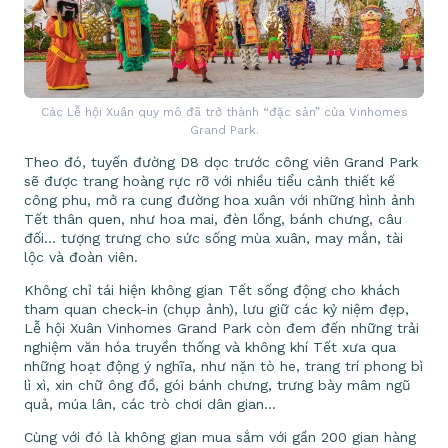
Các Lễ hội Xuân quy mô đã trở thành “đặc sản” của Vinhomes
Grand Park.
Theo đó, tuyến đường D8 dọc trước công viên Grand Park
sẽ được trang hoàng rực rỡ với nhiều tiểu cảnh thiết kế
công phu, mở ra cung đường hoa xuân với những hình ảnh
Tết thân quen, như hoa mai, đèn lồng, bánh chưng, câu
đối… tượng trưng cho sức sống mùa xuân, may mắn, tài
lộc và đoàn viên.
Không chỉ tái hiện không gian Tết sống động cho khách
tham quan check-in (chụp ảnh), lưu giữ các kỷ niệm đẹp,
Lễ hội Xuân Vinhomes Grand Park còn đem đến những trải
nghiệm văn hóa truyền thống và không khí Tết xưa qua
những hoạt động ý nghĩa, như nặn tò he, trang trí phong bì
lì xì, xin chữ ông đồ, gói bánh chưng, trưng bày mâm ngũ
quả, múa lân, các trò chơi dân gian…
Cùng với đó là không gian mua sắm với gần 200 gian hàng