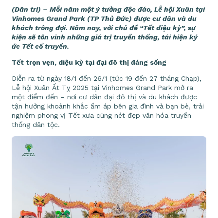
(Dân trí) – Mỗi năm một ý tưởng độc đáo, Lễ hội Xuân tại
Vinhomes Grand Park (TP Thủ Đức) được cư dân và du
khách trông đợi. Năm nay, với chủ đề “Tết diệu kỳ”, sự
kiện sẽ tôn vinh những giá trị truyền thống, tái hiện ký
ức Tết cổ truyền.
Tết trọn vẹn, diệu kỳ tại đại đô thị đáng sống
Diễn ra từ ngày 18/1 đến 26/1 (tức 19 đến 27 tháng Chạp),
Lễ hội Xuân Ất Tỵ 2025 tại Vinhomes Grand Park mở ra
một điểm đến – nơi cư dân đại đô thị và du khách được
tận hưởng khoảnh khắc ấm áp bên gia đình và bạn bè, trải
nghiệm phong vị Tết xưa cùng nét đẹp văn hóa truyền
thống dân tộc.