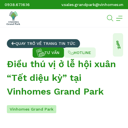
0938.67.16.16
v.sales.grandpark@vinhomes.vn
QUAY TRỞ VỀ TRANG TIN TỨC
TƯ VẤN
HOTLINE
Điều thú vị ở lễ hội xuân
“Tết diệu kỳ” tại
Vinhomes Grand Park
Vinhomes Grand Park