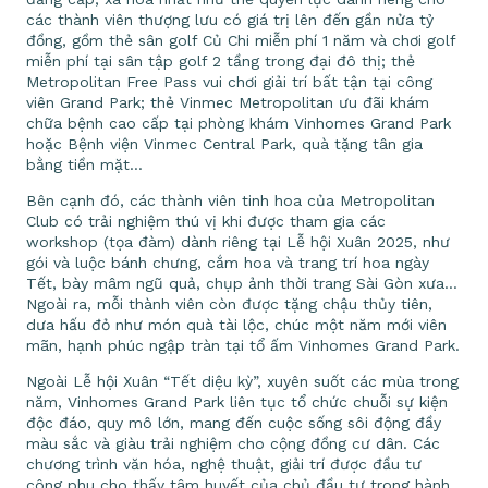
các thành viên thượng lưu có giá trị lên đến gần nửa tỷ
đồng, gồm thẻ sân golf Củ Chi miễn phí 1 năm và chơi golf
miễn phí tại sân tập golf 2 tầng trong đại đô thị; thẻ
Metropolitan Free Pass vui chơi giải trí bất tận tại công
viên Grand Park; thẻ Vinmec Metropolitan ưu đãi khám
chữa bệnh cao cấp tại phòng khám Vinhomes Grand Park
hoặc Bệnh viện Vinmec Central Park, quà tặng tân gia
bằng tiền mặt…
Bên cạnh đó, các thành viên tinh hoa của Metropolitan
Club có trải nghiệm thú vị khi được tham gia các
workshop (tọa đàm) dành riêng tại Lễ hội Xuân 2025, như
gói và luộc bánh chưng, cắm hoa và trang trí hoa ngày
Tết, bày mâm ngũ quả, chụp ảnh thời trang Sài Gòn xưa…
Ngoài ra, mỗi thành viên còn được tặng chậu thủy tiên,
dưa hấu đỏ như món quà tài lộc, chúc một năm mới viên
mãn, hạnh phúc ngập tràn tại tổ ấm Vinhomes Grand Park.
Ngoài Lễ hội Xuân “Tết diệu kỳ”, xuyên suốt các mùa trong
năm, Vinhomes Grand Park liên tục tổ chức chuỗi sự kiện
độc đáo, quy mô lớn, mang đến cuộc sống sôi động đầy
màu sắc và giàu trải nghiệm cho cộng đồng cư dân. Các
chương trình văn hóa, nghệ thuật, giải trí được đầu tư
công phu cho thấy tâm huyết của chủ đầu tư trong hành