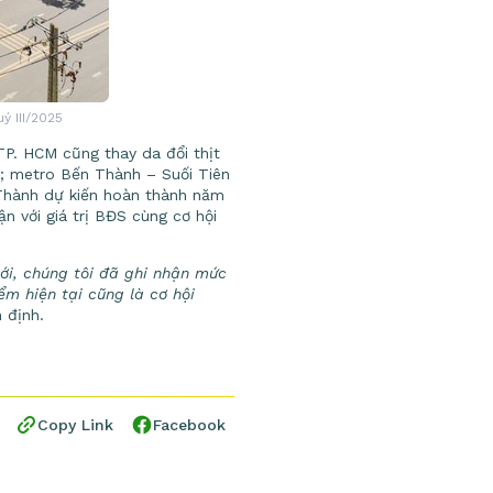
 III/2025
TP. HCM cũng thay da đổi thịt
; metro Bến Thành – Suối Tiên
 Thành dự kiến hoàn thành năm
n với giá trị BĐS cùng cơ hội
tới, chúng tôi đã ghi nhận mức
m hiện tại cũng là cơ hội
 định.
Copy Link
Facebook