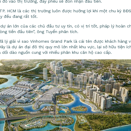
i đổ vào thị trường, đáy phễu sẽ đón nhận đầu tiên.
TP. HCM là các thị trường luôn được hưởng lợi khi một chu kỳ BĐS
y đều đang rất tốt.
dự án lớn của các chủ đầu tư uy tín, có vị trí tốt, pháp lý hoàn c
g tiền đầu tiên”, ông Tuyển phân tích.
ã lý giải vì sao Vinhomes Grand Park là cái tên được khách hàng 
ây là dự án đại đô thị quy mô lớn nhất khu vực, lại sở hữu tiện íc
là dồi dào nguồn cung với nhiều phân khu căn hộ cao cấp.