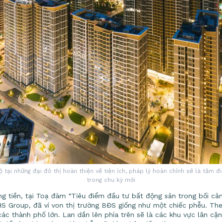
 tại những đại đô thị hoàn thiện về tiện ích, pháp lý hoàn chỉnh sẽ là tâm đ
trong chu kỳ mới
 tiền, tại Toạ đàm “Tiêu điểm đầu tư bất động sản trong bối cản
S Group, đã ví von thị trường BĐS giống như một chiếc phễu. The
 các thành phố lớn. Lan dần lên phía trên sẽ là các khu vực lân cậ