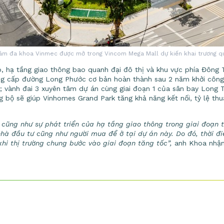
ám đa khoa Vinmec được mở trong Vincom Mega Mall dự kiến khai trương quý
p, hạ tầng giao thông bao quanh đại đô thị và khu vực phía Đông 
ng cấp đường Long Phước cơ bản hoàn thành sau 2 năm khởi công
; vành đai 3 xuyên tâm dự án cùng giai đoạn 1 của sân bay Long
bộ sẽ giúp Vinhomes Grand Park tăng khả năng kết nối, tỷ lệ thuậ
h cũng như sự phát triển của hạ tầng giao thông trong giai đoạn 
à đầu tư cũng như người mua để ở tại dự án này. Do đó, thời điể
khi thị trường chung bước vào giai đoạn tăng tốc”,
anh Khoa nhận