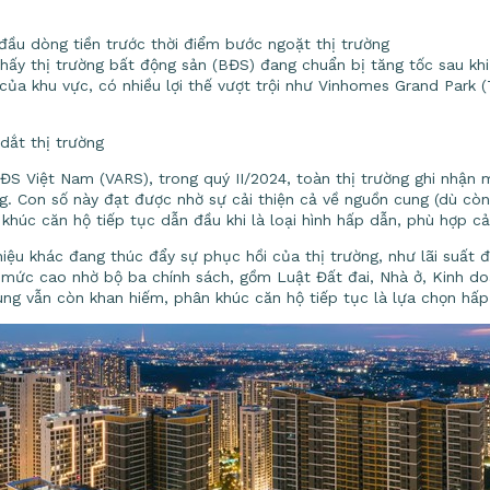
ầu dòng tiền trước thời điểm bước ngoặt thị trường
 thấy thị trường bất động sản (BĐS) đang chuẩn bị tăng tốc sau kh
ủa khu vực, có nhiều lợi thế vượt trội như Vinhomes Grand Park (
dắt thị trường
BĐS Việt Nam (VARS), trong quý II/2024, toàn thị trường ghi nhận
g. Con số này đạt được nhờ sự cải thiện cả về nguồn cung (dù còn
khúc căn hộ tiếp tục dẫn đầu khi là loại hình hấp dẫn, phù hợp cả
hiệu khác đang thúc đẩy sự phục hồi của thị trường, như lãi suất 
ở mức cao nhờ bộ ba chính sách, gồm Luật Đất đai, Nhà ở, Kinh d
ung vẫn còn khan hiếm, phân khúc căn hộ tiếp tục là lựa chọn hấp