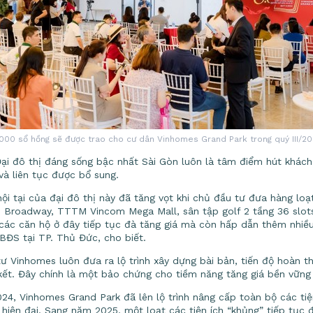
000 sổ hồng sẽ được trao cho cư dân Vinhomes Grand Park trong quý III/2
 Đại đô thị đáng sống bậc nhất Sài Gòn luôn là tâm điểm hút khách 
và liên tục được bổ sung.
nội tại của đại đô thị này đã tăng vọt khi chủ đầu tư đưa hàng loạ
 Broadway, TTTM Vincom Mega Mall, sân tập golf 2 tầng 36 slot
 các căn hộ ở đây tiếp tục đà tăng giá mà còn hấp dẫn thêm nhiề
BĐS tại TP. Thủ Đức, cho biết.
 Vinhomes luôn đưa ra lộ trình xây dựng bài bản, tiến độ hoàn th
kết. Đây chính là một bảo chứng cho tiềm năng tăng giá bền vững
4, Vinhomes Grand Park đã lên lộ trình nâng cấp toàn bộ các tiệ
 hiện đại. Sang năm 2025, một loạt các tiện ích “khủng” tiếp tục