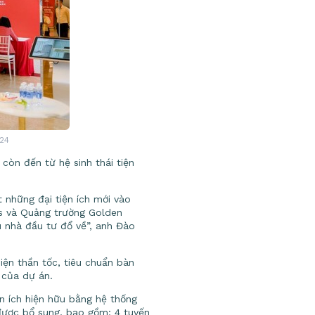
024
còn đến từ hệ sinh thái tiện
t những đại tiện ích mới vào
s và Quảng trường Golden
u nhà đầu tư đổ về”, anh Đào
iện thần tốc, tiêu chuẩn bàn
 của dự án.
n ích hiện hữu bằng hệ thống
 được bổ sung, bao gồm: 4 tuyến