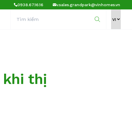
0938.67.16.16
v.sales.grandpark@vinhomes.vn
khi thị