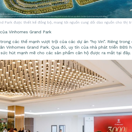
 Park được thiết kế đồng bộ, mang tới nguồn cung dồi dào nguồn cho thị 
 của Vinhomes Grand Park
 trong các thế mạnh vượt trội của các dự án “họ Vin”. Riêng trong
 dân Vinhomes Grand Park. Qua đó, uy tín của nhà phát triển BĐS
n sức hút mạnh mẽ cho các sản phẩm căn hộ được ra mắt tại đây.