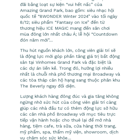
đãi bằng loạt sự kiện “vui hết nấc” của
Amazing Grand Park, bao gồm: siêu nhạc hội
quốc tế “8WONDER Winter 2024” vào tối ngày
8/12; siêu phẩm “Fantasy on Ice” đến từ
thương hiệu ICE MAGIC mang đến sân chơi
mùa đông lớn nhất châu Á; lễ hội “Countdown
đón năm mới”…
Thu hút nguồn khách lớn, công viên giải trí sẽ
là động lực mới góp phần tăng giá trị bất động
sản tại Vinhomes Grand Park và đặc biệt là
các dự án liền kề. Trong đó, hưởng lợi nhiều
nhất là chuỗi nhà phố thương mại Broadway và
các tòa tháp căn hộ hạng sang thuộc phân khu
The Beverly ngay đối diện.
Lượng khách hàng đông đúc và gia tăng không
ngừng nhờ sức hút của công viên giải trí càng
giúp các nhà đầu tư có thêm động lực sở hữu
các căn nhà phố Broadway với mục tiêu trực
tiếp vận hành hoặc cho thuê lại để mở nhà
hàng, tiệm cafe, trà sữa, cửa hàng thời trang,
mỹ phẩm, spa, thẩm mỹ viện, showroom, dịch
vụ chăm sóc sức khỏe…