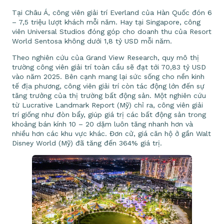
Tại Châu Á, công viên giải trí Everland của Hàn Quốc đón 6
– 7,5 triệu lượt khách mỗi năm. Hay tại Singapore, công
viên Universal Studios đóng góp cho doanh thu của Resort
World Sentosa không dưới 1,8 tỷ USD mỗi năm.
Theo nghiên cứu của Grand View Research, quy mô thị
trường công viên giải trí toàn cầu sẽ đạt tới 70,83 tỷ USD
vào năm 2025. Bên cạnh mang lại sức sống cho nền kinh
tế địa phương, công viên giải trí còn tác động lớn đến sự
tăng trưởng của thị trường bất động sản. Một nghiên cứu
từ Lucrative Landmark Report (Mỹ) chỉ ra, công viên giải
trí giống như đòn bẩy, giúp giá trị các bất động sản trong
khoảng bán kính 10 – 20 dặm luôn tăng nhanh hơn và
nhiều hơn các khu vực khác. Đơn cử, giá căn hộ ở gần Walt
Disney World (Mỹ) đã tăng đến 364% giá trị.