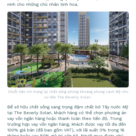
ninh cho những chủ nhân tinh hoa.
Chuỗi tiện ích mang lại chất sống phóng khoáng phong cách Mỹ cho
cư dân The Beverly Solari
Để sở hữu chất sống sang trọng đậm chất bờ Tây nước Mỹ
tại The Beverly Solari, khách hàng có thể chọn phương án
vay vốn ngân hàng hoặc thanh toán theo tiến độ. Trong
trường hợp vay vốn ngân hàng, khách được vay tối đa đến
100% giá bán (đã bao gồm VAT), với lãi suất 0% trong 18
tháng hoặc vay 80% giá trị căn hộ. Người mua được chủ