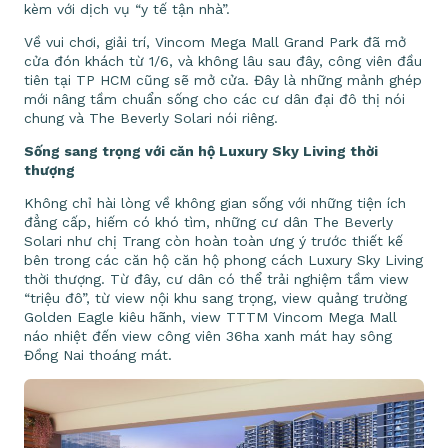
kèm với dịch vụ “y tế tận nhà”.
Về vui chơi, giải trí, Vincom Mega Mall Grand Park đã mở
cửa đón khách từ 1/6, và không lâu sau đây, công viên đầu
tiên tại TP HCM cũng sẽ mở cửa. Đây là những mảnh ghép
mới nâng tầm chuẩn sống cho các cư dân đại đô thị nói
chung và The Beverly Solari nói riêng.
Sống sang trọng với căn hộ Luxury Sky Living thời
thượng
Không chỉ hài lòng về không gian sống với những tiện ích
đẳng cấp, hiếm có khó tìm, những cư dân The Beverly
Solari như chị Trang còn hoàn toàn ưng ý trước thiết kế
bên trong các căn hộ căn hộ phong cách Luxury Sky Living
thời thượng. Từ đây, cư dân có thể trải nghiệm tầm view
“triệu đô”, từ view nội khu sang trọng, view quảng trường
Golden Eagle kiêu hãnh, view TTTM Vincom Mega Mall
náo nhiệt đến view công viên 36ha xanh mát hay sông
Đồng Nai thoáng mát.