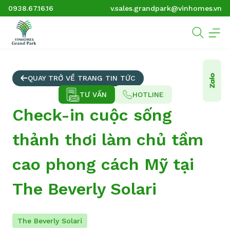
0938.67.16.16
v.sales.grandpark@vinhomes.vn
QUAY TRỞ VỀ TRANG TIN TỨC
TƯ VẤN
HOTLINE
Check-in cuộc sống
thảnh thơi làm chủ tầm
cao phong cách Mỹ tại
The Beverly Solari
The Beverly Solari