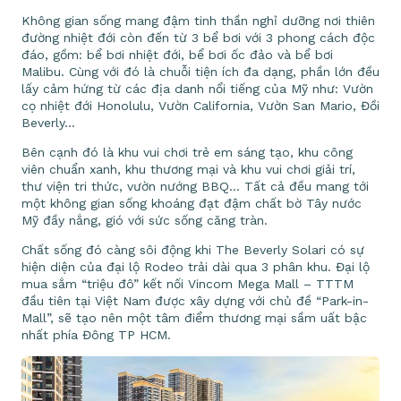
Không gian sống mang đậm tinh thần nghỉ dưỡng nơi thiên
đường nhiệt đới còn đến từ 3 bể bơi với 3 phong cách độc
đáo, gồm: bể bơi nhiệt đới, bể bơi ốc đảo và bể bơi
Malibu. Cùng với đó là chuỗi tiện ích đa dạng, phần lớn đều
lấy cảm hứng từ các địa danh nổi tiếng của Mỹ như: Vườn
cọ nhiệt đới Honolulu, Vườn California, Vườn San Mario, Đồi
Beverly…
Bên cạnh đó là khu vui chơi trẻ em sáng tạo, khu công
viên chuẩn xanh, khu thương mại và khu vui chơi giải trí,
thư viện tri thức, vườn nướng BBQ… Tất cả đều mang tới
một không gian sống khoáng đạt đậm chất bờ Tây nước
Mỹ đầy nắng, gió với sức sống căng tràn.
Chất sống đó càng sôi động khi The Beverly Solari có sự
hiện diện của đại lộ Rodeo trải dài qua 3 phân khu. Đại lộ
mua sắm “triệu đô” kết nối Vincom Mega Mall – TTTM
đầu tiên tại Việt Nam được xây dựng với chủ đề “Park-in-
Mall”, sẽ tạo nên một tâm điểm thương mại sầm uất bậc
nhất phía Đông TP HCM.