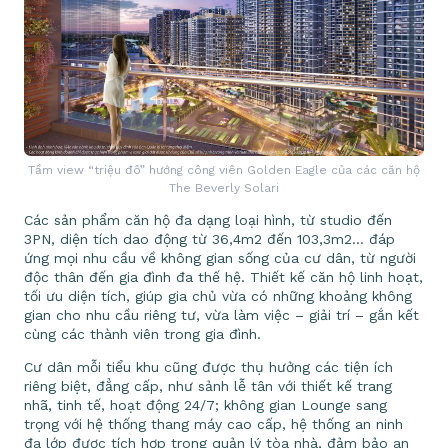
Tầm view “triệu đô” hướng công viên Golden Eagle của các căn hộ
The Beverly Solari
Các sản phẩm căn hộ đa dạng loại hình, từ studio đến
3PN, diện tích dao động từ 36,4m2 đến 103,3m2… đáp
ứng mọi nhu cầu về không gian sống của cư dân, từ người
độc thân đến gia đình đa thế hệ. Thiết kế căn hộ linh hoạt,
tối ưu diện tích, giúp gia chủ vừa có những khoảng không
gian cho nhu cầu riêng tư, vừa làm việc – giải trí – gắn kết
cùng các thành viên trong gia đình.
Cư dân mỗi tiểu khu cũng được thụ hưởng các tiện ích
riêng biệt, đẳng cấp, như sảnh lễ tân với thiết kế trang
nhã, tinh tế, hoạt động 24/7; không gian Lounge sang
trọng với hệ thống thang máy cao cấp, hệ thống an ninh
đa lớp được tích hợp trong quản lý tòa nhà, đảm bảo an