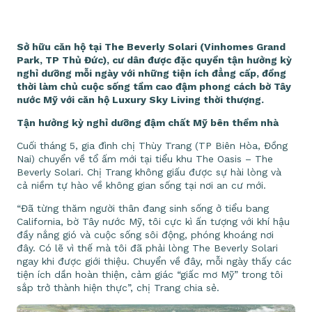
Sở hữu căn hộ tại The Beverly Solari (Vinhomes Grand
Park, TP Thủ Đức), cư dân được đặc quyền tận hưởng kỳ
nghỉ dưỡng mỗi ngày với những tiện ích đẳng cấp, đồng
thời làm chủ cuộc sống tầm cao đậm phong cách bờ Tây
nước Mỹ với căn hộ Luxury Sky Living thời thượng.
Tận hưởng kỳ nghỉ dưỡng đậm chất Mỹ bên thềm nhà
Cuối tháng 5, gia đình chị Thùy Trang (TP Biên Hòa, Đồng
Nai) chuyển về tổ ấm mới tại tiểu khu The Oasis – The
Beverly Solari. Chị Trang không giấu được sự hài lòng và
cả niềm tự hào về không gian sống tại nơi an cư mới.
“Đã từng thăm người thân đang sinh sống ở tiểu bang
California, bờ Tây nước Mỹ, tôi cực kì ấn tượng với khí hậu
đầy nắng gió và cuộc sống sôi động, phóng khoáng nơi
đây. Có lẽ vì thế mà tôi đã phải lòng The Beverly Solari
ngay khi được giới thiệu. Chuyển về đây, mỗi ngày thấy các
tiện ích dần hoàn thiện, cảm giác “giấc mơ Mỹ” trong tôi
sắp trở thành hiện thực”, chị Trang chia sẻ.