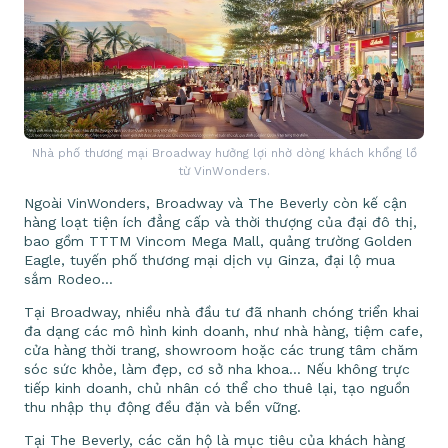
Nhà phố thương mại Broadway hưởng lợi nhờ dòng khách khổng lồ
từ VinWonders.
Ngoài VinWonders, Broadway và The Beverly còn kế cận
hàng loạt tiện ích đẳng cấp và thời thượng của đại đô thị,
bao gồm TTTM Vincom Mega Mall, quảng trường Golden
Eagle, tuyến phố thương mại dịch vụ Ginza, đại lộ mua
sắm Rodeo…
Tại Broadway, nhiều nhà đầu tư đã nhanh chóng triển khai
đa dạng các mô hình kinh doanh, như nhà hàng, tiệm cafe,
cửa hàng thời trang, showroom hoặc các trung tâm chăm
sóc sức khỏe, làm đẹp, cơ sở nha khoa… Nếu không trực
tiếp kinh doanh, chủ nhân có thể cho thuê lại, tạo nguồn
thu nhập thụ động đều đặn và bền vững.
Tại The Beverly, các căn hộ là mục tiêu của khách hàng