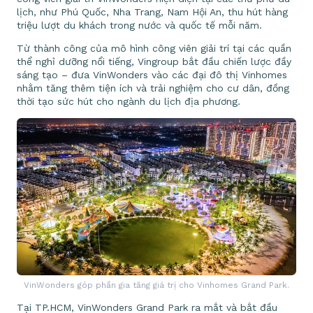
lịch, như Phú Quốc, Nha Trang, Nam Hội An, thu hút hàng
triệu lượt du khách trong nước và quốc tế mỗi năm.
Từ thành công của mô hình công viên giải trí tại các quần
thể nghỉ dưỡng nổi tiếng, Vingroup bắt đầu chiến lược đầy
sáng tạo – đưa VinWonders vào các đại đô thị Vinhomes
nhằm tăng thêm tiện ích và trải nghiệm cho cư dân, đồng
thời tạo sức hút cho ngành du lịch địa phương.
VinWonders góp phần gia tăng giá trị cho Vinhomes Grand Park.
Tại TP.HCM, VinWonders Grand Park ra mắt và bắt đầu