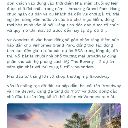
đón khách vào đúng vào thời điểm khai màn chuỗi sự kiện
được chờ đợi nhất trong năm – Amazing Grand Park. Hàng
chục ngàn cư dân và du khách đã đến vui chơi giải trí, trải
nghiệm công viên nước và các trò chơi mạo hiểm, đồng
thời hòa mình vào lễ hội Giáng sinh độc đáo được tổ chức
với quy mô lớn nhất từ trước đến nay tại đại đô thị.
VinWonders đi vào hoạt động sẽ góp phần tăng thêm sức
hấp dẫn cho Vinhomes Grand Park, đồng thời tác động
tích cực đến giá trị của các dự án BĐS trong lòng đại đô
thị. Nổi bật là chuỗi nhà phố thương mại Broadway cùng
phân khu căn hộ phong cách Mỹ The Beverly – 2 dự án
nằm gần nhất với “vũ trụ giải trí” VinWonders.
Nhà đầu tư thắng lớn với shop thương mại Broadway
Vốn là những tọa độ đầu tư hấp dẫn, hai cái tên Broadway
và The Beverly càng gia tăng độ “hot” và được đông đảo
nhà đầu tư săn lùng kể từ thời điểm VinWonders ra mắt.