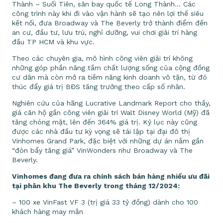
Thành – Suối Tiên, sân bay quốc tế Long Thành… Các
công trình này khi đi vào vận hành sẽ tạo nên lợi thế siêu
kết nối, đưa Broadway và The Beverly trở thành điểm đến
an cư, đầu tư, lưu trú, nghỉ dưỡng, vui chơi giải trí hàng
đầu TP HCM và khu vực.
Theo các chuyên gia, mô hình công viên giải trí không
những góp phần nâng tầm chất lượng sống của cộng đồng
cư dân mà còn mở ra tiềm năng kinh doanh vô tận, từ đó
thúc đẩy giá trị BĐS tăng trưởng theo cấp số nhân.
Nghiên cứu của hãng Lucrative Landmark Report cho thấy,
giá căn hộ gần công viên giải trí Walt Disney World (Mỹ) đã
tăng chóng mặt, lên đến 364% giá trị. Kỷ lục này cũng
được các nhà đầu tư kỳ vọng sẽ tái lập tại đại đô thị
Vinhomes Grand Park, đặc biệt với những dự án nằm gần
“đòn bẩy tăng giá” VinWonders như Broadway và The
Beverly.
Vinhomes đang đưa ra chính sách bán hàng nhiều ưu đãi
tại phân khu The Beverly trong tháng 12/2024:
– 100 xe VinFast VF 3 (trị giá 33 tỷ đồng) dành cho 100
khách hàng may mắn