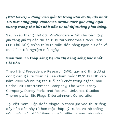
(VTC News) – Công viên giải trí trong khu đô thị lớn nhất
TP.HCM cũng giúp Vinhomes Grand Park giữ vững ngôi
vương trong thu hút nhà đầu tư tại thị trường phía Đông.
Sau nhiều tháng chờ đợi, VinWonders – “át chủ bài” giúp
gia tăng giá trị các dự án BĐS tại Vinhomes Grand Park
(TP Thủ Đức) chính thức ra mắt, đón hàng ngàn cư dân và
du khách trải nghiệm mỗi ngày.
Siêu tiện ích thắp sáng Đại đô thị đáng sống bậc nhất
Sài Gòn
Theo hãng Precedence Research (Mỹ), quy mô thị trường
công viên giải trí toàn cầu ​​sẽ chạm mốc 110,21 tỷ USD vào
năm 2033 với những tên tuổi chủ chốt trong ngành, như
Cedar Fair Entertainment Company, The Walt Disney
Company, Disney Parks and Resorts, Universal Studios
Theme parks, Six Flags Entertainment Corporation…
Tại Việt Nam, Tập đoàn Vingroup tham gia vào thị trường
đầy hấp dẫn này từ hơn một thập kỷ trước, với hệ thống
công viên giải trí VinWonders hiện diện tại các thủ phủ du