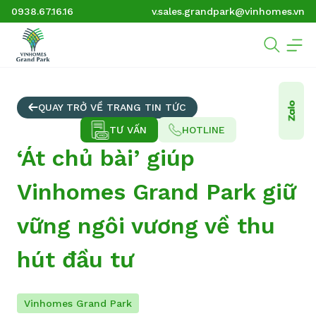
0938.67.16.16
v.sales.grandpark@vinhomes.vn
QUAY TRỞ VỀ TRANG TIN TỨC
TƯ VẤN
HOTLINE
‘Át chủ bài’ giúp
Vinhomes Grand Park giữ
vững ngôi vương về thu
hút đầu tư
Vinhomes Grand Park