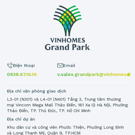
Điện thoại
Email
0938.67.16.16
v.sales.grandpark@vinhomes.vn
Địa chỉ văn phòng giao dịch
L3-01 (N301) và L4-01 (N401) Tầng 3, Trung tâm thương
mại Vincom Mega Mall Thảo Điền, 161 Xa lộ Hà Nội, Phường
Thảo Điền, TP. Thủ Đức, TP. Hồ Chí Minh
Địa chỉ dự án
Khu dân cư và công viên Phước Thiện, Phường Long Bình
và Long Thạnh Mỹ, Quận 9, TP.HCM